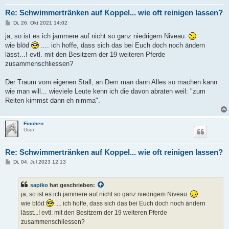
Re: Schwimmertränken auf Koppel... wie oft reinigen lassen?
B
Di, 26. Okt 2021 14:02
e
i
ja, so ist es ich jammere auf nicht so ganz niedrigem Niveau.
t
wie blöd
.... ich hoffe, dass sich das bei Euch doch noch ändern
r
a
lässt...! evtl. mit den Besitzern der 19 weiteren Pferde
g
zusammenschliessen?
Der Traum vom eigenen Stall, an Dem man dann Alles so machen kann
wie man will... wieviele Leute kenn ich die davon abraten weil: "zum
Reiten kimmst dann eh nimma".
Finchen
User
Re: Schwimmertränken auf Koppel... wie oft reinigen lassen?
B
Di, 04. Jul 2023 12:13
e
i
t
sapiko
hat geschrieben:
r
a
ja, so ist es ich jammere auf nicht so ganz niedrigem Niveau.
g
wie blöd
.... ich hoffe, dass sich das bei Euch doch noch ändern
lässt...! evtl. mit den Besitzern der 19 weiteren Pferde
zusammenschliessen?