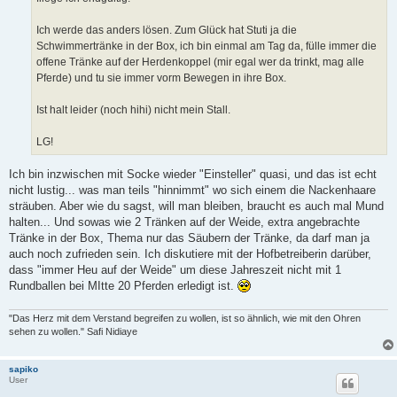
Ich werde das anders lösen. Zum Glück hat Stuti ja die
Schwimmertränke in der Box, ich bin einmal am Tag da, fülle immer die
offene Tränke auf der Herdenkoppel (mir egal wer da trinkt, mag alle
Pferde) und tu sie immer vorm Bewegen in ihre Box.
Ist halt leider (noch hihi) nicht mein Stall.
LG!
Ich bin inzwischen mit Socke wieder "Einsteller" quasi, und das ist echt
nicht lustig... was man teils "hinnimmt" wo sich einem die Nackenhaare
sträuben. Aber wie du sagst, will man bleiben, braucht es auch mal Mund
halten... Und sowas wie 2 Tränken auf der Weide, extra angebrachte
Tränke in der Box, Thema nur das Säubern der Tränke, da darf man ja
auch noch zufrieden sein. Ich diskutiere mit der Hofbetreiberin darüber,
dass "immer Heu auf der Weide" um diese Jahreszeit nicht mit 1
Rundballen bei MItte 20 Pferden erledigt ist.
"Das Herz mit dem Verstand begreifen zu wollen, ist so ähnlich, wie mit den Ohren
sehen zu wollen." Safi Nidiaye
sapiko
User