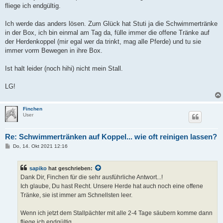
fliege ich endgültig.
Ich werde das anders lösen. Zum Glück hat Stuti ja die Schwimmertränke
in der Box, ich bin einmal am Tag da, fülle immer die offene Tränke auf
der Herdenkoppel (mir egal wer da trinkt, mag alle Pferde) und tu sie
immer vorm Bewegen in ihre Box.
Ist halt leider (noch hihi) nicht mein Stall.
LG!
Finchen
User
Re: Schwimmertränken auf Koppel... wie oft reinigen lassen?
B
Do, 14. Okt 2021 12:16
e
i
t
sapiko
hat geschrieben:
r
a
Dank Dir, Finchen für die sehr ausführliche Antwort...!
g
Ich glaube, Du hast Recht. Unsere Herde hat auch noch eine offene
Tränke, sie ist immer am Schnellsten leer.
Wenn ich jetzt dem Stallpächter mit alle 2-4 Tage säubern komme dann
fliege ich endgültig.