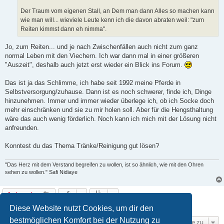
Der Traum vom eigenen Stall, an Dem man dann Alles so machen kann
wie man will... wieviele Leute kenn ich die davon abraten weil: "zum
Reiten kimmst dann eh nimma".
Jo, zum Reiten... und je nach Zwischenfällen auch nicht zum ganz
normal Leben mit den Viechern. Ich war dann mal in einer größeren
"Auszeit", deshalb auch jetzt erst wieder ein Blick ins Forum.
Das ist ja das Schlimme, ich habe seit 1992 meine Pferde in
Selbstversorgung/zuhause. Dann ist es noch schwerer, finde ich, Dinge
hinzunehmen. Immer und immer wieder überlege ich, ob ich Socke doch
mehr einschränken und sie zu mir holen soll. Aber für die Hengsthaltung
wäre das auch wenig förderlich. Noch kann ich mich mit der Lösung nicht
anfreunden.
Konntest du das Thema Tränke/Reinigung gut lösen?
"Das Herz mit dem Verstand begreifen zu wollen, ist so ähnlich, wie mit den Ohren
sehen zu wollen." Safi Nidiaye
Antworten
6 Beiträge • Seite
1
von
1
Diese Website nutzt Cookies, um dir den
bestmöglichen Komfort bei der Nutzung zu
Gehe zu