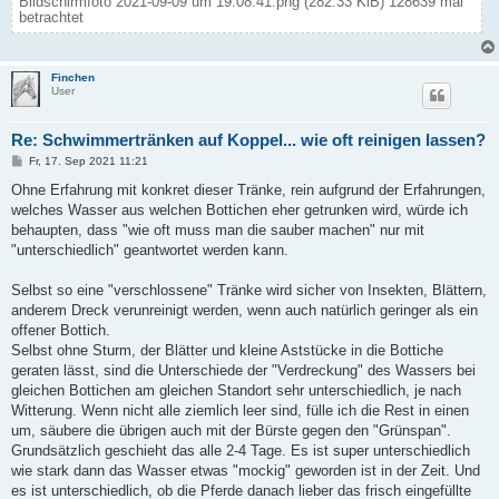
Bildschirmfoto 2021-09-09 um 19.08.41.png (282.33 KiB) 128639 mal
betrachtet
Finchen
User
Re: Schwimmertränken auf Koppel... wie oft reinigen lassen?
B
Fr, 17. Sep 2021 11:21
e
i
Ohne Erfahrung mit konkret dieser Tränke, rein aufgrund der Erfahrungen,
t
welches Wasser aus welchen Bottichen eher getrunken wird, würde ich
r
a
behaupten, dass "wie oft muss man die sauber machen" nur mit
g
"unterschiedlich" geantwortet werden kann.
Selbst so eine "verschlossene" Tränke wird sicher von Insekten, Blättern,
anderem Dreck verunreinigt werden, wenn auch natürlich geringer als ein
offener Bottich.
Selbst ohne Sturm, der Blätter und kleine Aststücke in die Bottiche
geraten lässt, sind die Unterschiede der "Verdreckung" des Wassers bei
gleichen Bottichen am gleichen Standort sehr unterschiedlich, je nach
Witterung. Wenn nicht alle ziemlich leer sind, fülle ich die Rest in einen
um, säubere die übrigen auch mit der Bürste gegen den "Grünspan".
Grundsätzlich geschieht das alle 2-4 Tage. Es ist super unterschiedlich
wie stark dann das Wasser etwas "mockig" geworden ist in der Zeit. Und
es ist unterschiedlich, ob die Pferde danach lieber das frisch eingefüllte