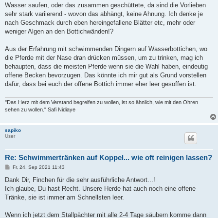
Wasser saufen, oder das zusammen geschüttete, da sind die Vorlieben
sehr stark variierend - wovon das abhängt, keine Ahnung. Ich denke je
nach Geschmack durch eben hereingefallene Blätter etc, mehr oder
weniger Algen an den Bottichwänden!?
Aus der Erfahrung mit schwimmenden Dingern auf Wasserbottichen, wo
die Pferde mit der Nase dran drücken müssen, um zu trinken, mag ich
behaupten, dass die meisten Pferde wenn sie die Wahl haben, eindeutig
offene Becken bevorzugen. Das könnte ich mir gut als Grund vorstellen
dafür, dass bei euch der offene Bottich immer eher leer gesoffen ist.
"Das Herz mit dem Verstand begreifen zu wollen, ist so ähnlich, wie mit den Ohren
sehen zu wollen." Safi Nidiaye
sapiko
User
Re: Schwimmertränken auf Koppel... wie oft reinigen lassen?
B
Fr, 24. Sep 2021 11:43
e
i
Dank Dir, Finchen für die sehr ausführliche Antwort...!
t
Ich glaube, Du hast Recht. Unsere Herde hat auch noch eine offene
r
a
Tränke, sie ist immer am Schnellsten leer.
g
Wenn ich jetzt dem Stallpächter mit alle 2-4 Tage säubern komme dann