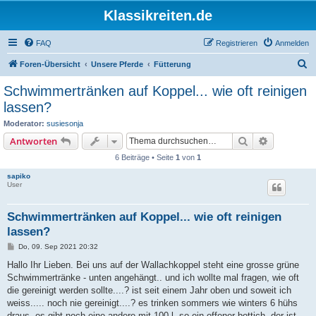
Klassikreiten.de
FAQ
Registrieren
Anmelden
S
Foren-Übersicht
Unsere Pferde
Fütterung
u
Schwimmertränken auf Koppel... wie oft reinigen
c
lassen?
h
Moderator:
susiesonja
e
Suche
Erweiterte
Antworten
6 Beiträge • Seite
1
von
1
sapiko
User
Schwimmertränken auf Koppel... wie oft reinigen
lassen?
B
Do, 09. Sep 2021 20:32
e
i
Hallo Ihr Lieben. Bei uns auf der Wallachkoppel steht eine grosse grüne
t
Schwimmertränke - unten angehängt.. und ich wollte mal fragen, wie oft
r
a
die gereinigt werden sollte....? ist seit einem Jahr oben und soweit ich
g
weiss..... noch nie gereinigt....? es trinken sommers wie winters 6 hühs
draus, es gibt noch eine andere mit 100 l, so ein offener bottich, der ist