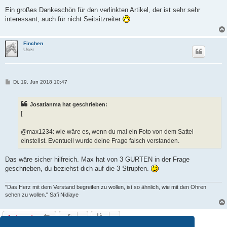
e
i
Ein großes Dankeschön für den verlinkten Artikel, der ist sehr sehr
t
interessant, auch für nicht Seitsitzreiter
r
a
g
Finchen
User
B
Di, 19. Jun 2018 10:47
e
i
t
Josatianma hat geschrieben:
r
a
[
g
@max1234: wie wäre es, wenn du mal ein Foto von dem Sattel
einstellst. Eventuell wurde deine Frage falsch verstanden.
Das wäre sicher hilfreich. Max hat von 3 GURTEN in der Frage
geschrieben, du beziehst dich auf die 3 Strupfen.
"Das Herz mit dem Verstand begreifen zu wollen, ist so ähnlich, wie mit den Ohren
sehen zu wollen." Safi Nidiaye
Antworten