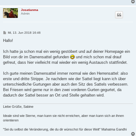
Josatianma
Admin
B
Mi, 13. Jun 2018 16:46
e
i
Hallo!
t
r
a
Ich hatte ja schon mal ein wenig gestöbert und auf deiner Homepage ein
g
Bild von dir im Damensattel gefunden
und mich schon mal drauf
gefreut, dass hier vielleicht mal wieder ein wenig Austausch stattfindet.
Ich gurte meinen Damensattel immer normal wie den Herrensattel: also
erste und dritte Strippe. Je nachdem wie der Sattel liegt kann ich über
unterschiedliche Gurtungen aber auch den Sitz des Sattels verbessern.
Bei Friesen wird gerne nur in den zwei vorderen Gurten gegurtet, da
dadurch der Sattel besser an Ort und Stelle gehalten wird.
Liebe Grüße, Sabine
Ideale sind wie Sterne, man kann sie nicht erreichen, aber man kann sich an ihnen
orientieren
"Sei du selbst die Veränderung, die du dir wünschst für diese Welt" Mahatma Gandhi