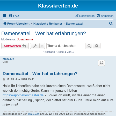
Klassikreiten.de
FAQ
Registrieren
Anmelden
S
Foren-Übersicht
Klassische Reitkunst
Damensattel
u
Damensattel - Wer hat erfahrungen?
c
Moderator:
Josatianma
h
Suche
Erweiterte
Antworten
e
7 Beiträge • Seite
1
von
1
max1234
User
Damensattel - Wer hat erfahrungen?
B
Mi, 13. Jun 2018 15:41
e
i
Hallo Ihr lieben!Ich habe seit kurzen einen Damensattel, weiß aber nicht
t
wie ich den richtig Gurte. Kann mir jemand Helfen
r
a
https://apothekenmaster.de
? Soviel ich weiß, ist das einer mit einer
g
dreifach "Sicherung", sprich, der Sattel hat drei Gurte.Freue mich auf eure
antworten!
Zuletzt geändert von
max1234
am Mi, 12. Feb 2020 12:34, insgesamt 2-mal geändert.