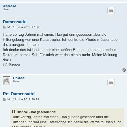
Bianca12
User
Damensattel
B
Mo, 18. Jun 2018 17:50
e
i
Hatte vor zig Jahren mal einen. Hab gut drin gesessen aber die
t
Hilfengebung war eine Katastrophe. Ich denke die Pferde müssen auch
r
a
dazu ausgebildet sein.
g
Ich denke das ist heute mehr eine schöne Erinnerung an klassisches
Reiten im barock-Stil. Für mich wäre das nichts mehr. Meine Meinung
dazu
LG Binaca
Finchen
User
Re: Damensattel
B
Mo, 18. Jun 2018 20:29
e
i
t
Bianca12 hat geschrieben:
r
a
Hatte vor zig Jahren mal einen. Hab gut drin gesessen aber die
g
Hilfengebung war eine Katastrophe. Ich denke die Pferde müssen auch