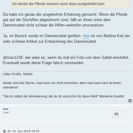
a
Ich denke die Pferde müssen auch dazu ausgebildet sein.
g
Da habe ich genau die umgekehrte Erfahrung gemacht. Wenn die Pferde
gut auf die Sitzhilfen abgestimmt sind, fällt es ihnen unter dem
Damensattel nicht schwer die Hilfen weiterhin umzusetzen.
Ja, im Barock wurde im Damensattel geritten.
Hier
ist von Bettina Keil ein
sehr schöner Artikel zur Entwicklung des Damensattel.
@max1234: wie wäre es, wenn du mal ein Foto von dem Sattel einstellst.
Eventuell wurde deine Frage falsch verstanden.
Liebe Grüße, Sabine
Ideale sind wie Sterne, man kann sie nicht erreichen, aber man kann sich an ihnen
orientieren
"Sei du selbst die Veränderung, die du dir wünschst für diese Welt" Mahatma Gandhi
mor
User
B
Di, 19. Jun 2018 09:35