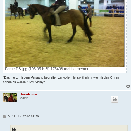
ForumDS.jpg (105.95 KiB) 175498 mal betrachtet
"Das Herz mit dem Verstand begreifen zu wollen, ist so ähnlich, wie mit den Ohren
sehen zu wollen." Safi Nidiaye
Josatianma
Admin
B
Di, 19. Jun 2018 07:20
e
i
t
r