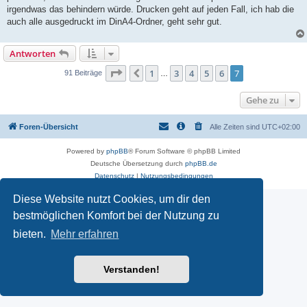
irgendwas das behindern würde. Drucken geht auf jeden Fall, ich hab die
auch alle ausgedruckt im DinA4-Ordner, geht sehr gut.
Antworten
Seite
7
von
7
1
3
4
5
6
7
Vorherige
91 Beiträge
…
Gehe zu
Foren-Übersicht
Alle Zeiten sind
UTC+02:00
Powered by
phpBB
® Forum Software © phpBB Limited
Deutsche Übersetzung durch
phpBB.de
Datenschutz
|
Nutzungsbedingungen
Diese Website nutzt Cookies, um dir den
bestmöglichen Komfort bei der Nutzung zu
bieten.
Mehr erfahren
Verstanden!