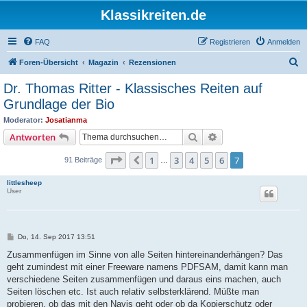
Klassikreiten.de
FAQ
Registrieren
Anmelden
S
Foren-Übersicht
Magazin
Rezensionen
u
Dr. Thomas Ritter - Klassisches Reiten auf
c
Grundlage der Bio
h
Moderator:
Josatianma
e
Suche
Erweiterte Suche
Antworten
Seite
7
von
7
1
3
4
5
6
7
Vorherige
91 Beiträge
…
littlesheep
User
B
Do, 14. Sep 2017 13:51
e
i
Zusammenfügen im Sinne von alle Seiten hintereinanderhängen? Das
t
geht zumindest mit einer Freeware namens PDFSAM, damit kann man
r
a
verschiedene Seiten zusammenfügen und daraus eins machen, auch
g
Seiten löschen etc. Ist auch relativ selbsterklärend. Müßte man
probieren, ob das mit den Navis geht oder ob da Kopierschutz oder