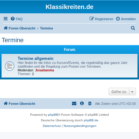
Klassikreiten.de
FAQ
Registrieren
Anmelden
S
Foren-Übersicht
Termine
u
Termine
c
Forum
h
e
Termine allgemein
Hier findet ihr die Infos zu Kursen/Events, die regelmäßig das ganze Jahr
stattfinden und die Regelung zum Posten von Terminen.
Moderator:
Josatianma
Themen:
2
Gehe zu
Foren-Übersicht
Alle Zeiten sind
UTC+02:00
Powered by
phpBB
® Forum Software © phpBB Limited
Deutsche Übersetzung durch
phpBB.de
Datenschutz
|
Nutzungsbedingungen