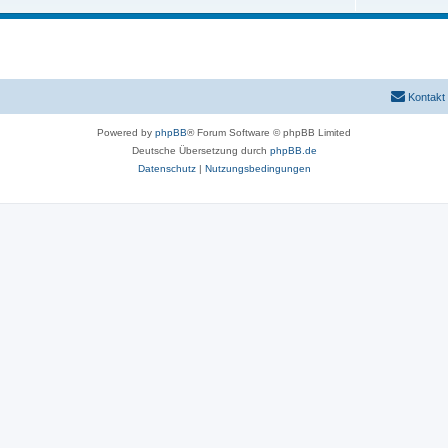
n
m
h
e
e
n
m
e
Kontakt
n
Powered by
phpBB
® Forum Software © phpBB Limited
Deutsche Übersetzung durch
phpBB.de
Datenschutz
|
Nutzungsbedingungen