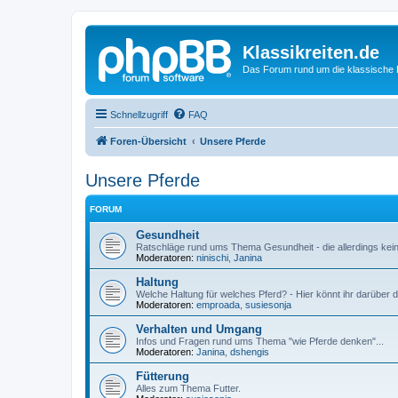
Klassikreiten.de
Das Forum rund um die klassische 
Schnellzugriff
FAQ
Foren-Übersicht
Unsere Pferde
Unsere Pferde
FORUM
Gesundheit
Ratschläge rund ums Thema Gesundheit - die allerdings kein
Moderatoren:
ninischi
,
Janina
Haltung
Welche Haltung für welches Pferd? - Hier könnt ihr darüber d
Moderatoren:
emproada
,
susiesonja
Verhalten und Umgang
Infos und Fragen rund ums Thema "wie Pferde denken"...
Moderatoren:
Janina
,
dshengis
Fütterung
Alles zum Thema Futter.