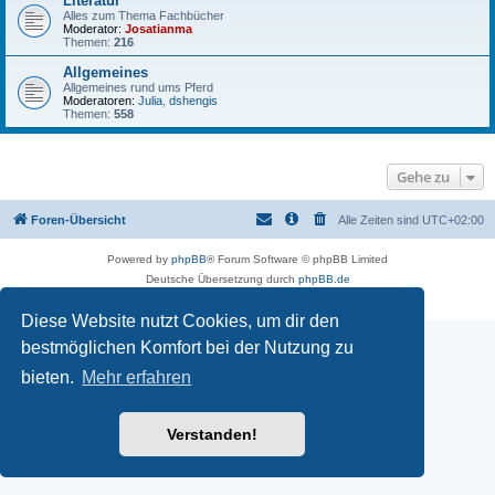
Literatur
Alles zum Thema Fachbücher
Moderator:
Josatianma
Themen:
216
Allgemeines
Allgemeines rund ums Pferd
Moderatoren:
Julia
,
dshengis
Themen:
558
Gehe zu
Foren-Übersicht
Alle Zeiten sind
UTC+02:00
Powered by
phpBB
® Forum Software © phpBB Limited
Deutsche Übersetzung durch
phpBB.de
Datenschutz
|
Nutzungsbedingungen
Diese Website nutzt Cookies, um dir den
bestmöglichen Komfort bei der Nutzung zu
bieten.
Mehr erfahren
Verstanden!