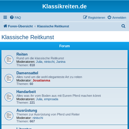
Klassikreiten.de
FAQ
Registrieren
Anmelden
S
Foren-Übersicht
Klassische Reitkunst
u
Klassische Reitkunst
c
Forum
h
e
Reiten
Rund um die klassische Reitkunst
Moderatoren:
Julia
,
ninischi
,
Janina
Themen:
818
Damensattel
Alles rund um die wohl eleganteste Art zu reiten
Moderator:
Josatianma
Themen:
60
Handarbeit
Alles was ihr vom Boden aus mit Eurem Pferd machen könnt
Moderatoren:
Julia
,
emproada
Themen:
221
Ausrüstung
Themen zur Ausrüstung von Pferd und Reiter
Moderator:
ninischi
Themen:
667