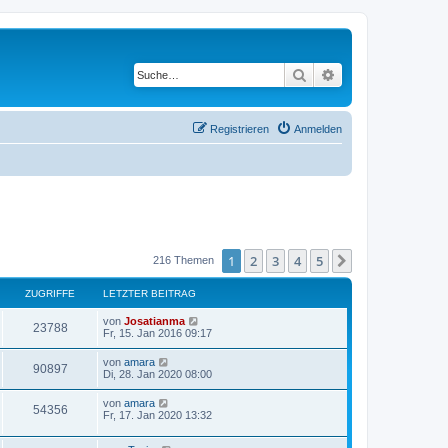
Suche
Erweiterte Suche
Registrieren
Anmelden
1
2
3
4
5
Nächste
216 Themen
ZUGRIFFE
LETZTER BEITRAG
L
von
Josatianma
Z
23788
e
Fr, 15. Jan 2016 09:17
t
u
z
L
von
amara
Z
90897
t
e
Di, 28. Jan 2020 08:00
g
e
t
r
u
z
L
von
amara
r
B
Z
54356
t
e
Fr, 17. Jan 2020 13:32
e
g
e
t
i
i
r
u
z
t
r
B