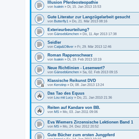
Illusion Pferdeosteopathie
von
Isalein
»
Di, 15. Jan 2013 15:53
Gute Literatur zur Langzügelarbeit gesucht
von
Butterfly1
»
Do, 21. Mär 2013 08:16
Exterieurbeurteilung?
von
Gänseblümchen
»
Do, 11. Apr 2013 17:38
Seidler
von
Catja&Olliver
»
Fr, 29. Mär 2013 12:46
Roman Rappenschwarz
von
Isalein
»
Di, 19. Feb 2013 10:19
Neue Richtlinien - Lesenwert?
von
Gänseblümchen
»
Sa, 02. Feb 2013 09:15
Klassische Reikunst DVD
von
Kerstinp
»
Di, 08. Jan 2013 13:24
Das Tao des Equus
von
Lou mit Lucy
»
Do, 21. Jan 2010 21:36
Reiten auf Kandare von BB.
von
MS
»
Mo, 03. Jan 2011 09:06
Eva Wiemers Zirzensische Lektionen Band 1
von
MS
»
Mo, 24. Dez 2012 20:52
Gute Bücher zum ersten Jungpferd