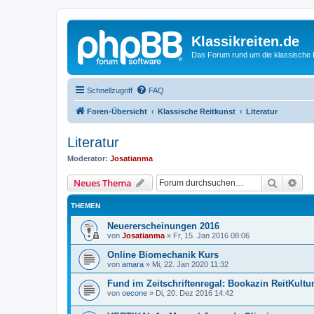
Klassikreiten.de
Das Forum rund um die klassische 
Schnellzugriff
FAQ
Foren-Übersicht
Klassische Reitkunst
Literatur
Literatur
Moderator:
Josatianma
Suche
Erw
Neues Thema
THEMEN
Neuererscheinungen 2016
von
Josatianma
»
Fr, 15. Jan 2016 08:06
Online Biomechanik Kurs
von
amara
»
Mi, 22. Jan 2020 11:32
Fund im Zeitschriftenregal: Bookazin ReitKultu
von
oecone
»
Di, 20. Dez 2016 14:42