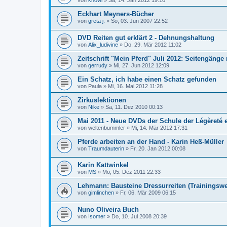
von
knowi
»
Sa, 14. Jan 2012 19:10
Eckhart Meyners-Bücher
von
greta j.
»
So, 03. Jun 2007 22:52
DVD Reiten gut erklärt 2 - Dehnungshaltung
von
Alix_ludivine
»
Do, 29. Mär 2012 11:02
Zeitschrift "Mein Pferd" Juli 2012: Seitengänge
von
gerrudy
»
Mi, 27. Jun 2012 12:09
Ein Schatz, ich habe einen Schatz gefunden
von
Paula
»
Mi, 16. Mai 2012 11:28
Zirkuslektionen
von
Nike
»
Sa, 11. Dez 2010 00:13
Mai 2011 - Neue DVDs der Schule der Légèreté 
von
weltenbummler
»
Mi, 14. Mär 2012 17:31
Pferde arbeiten an der Hand - Karin Heß-Müller
von
Traumdauterin
»
Fr, 20. Jan 2012 00:08
Karin Kattwinkel
von
MS
»
Mo, 05. Dez 2011 22:33
Lehmann: Bausteine Dressurreiten (Trainingsweg
von
gimlinchen
»
Fr, 06. Mär 2009 06:15
Nuno Oliveira Buch
von
Isomer
»
Do, 10. Jul 2008 20:39