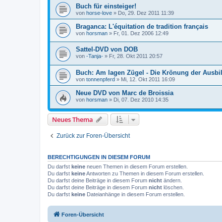
Buch für einsteiger!
von
horse-love
»
Do, 29. Dez 2011 11:39
Braganca: L'équitation de tradition français
von
horsman
»
Fr, 01. Dez 2006 12:49
Sattel-DVD von DOB
von
-Tanja-
»
Fr, 28. Okt 2011 20:57
Buch: Am lagen Zügel - Die Krönung der Ausbi
von
tonnenpferd
»
Mi, 12. Okt 2011 16:09
Neue DVD von Marc de Broissia
von
horsman
»
Di, 07. Dez 2010 14:35
Neues Thema
Zurück zur Foren-Übersicht
BERECHTIGUNGEN IN DIESEM FORUM
Du darfst
keine
neuen Themen in diesem Forum erstellen.
Du darfst
keine
Antworten zu Themen in diesem Forum erstellen.
Du darfst deine Beiträge in diesem Forum
nicht
ändern.
Du darfst deine Beiträge in diesem Forum
nicht
löschen.
Du darfst
keine
Dateianhänge in diesem Forum erstellen.
Foren-Übersicht