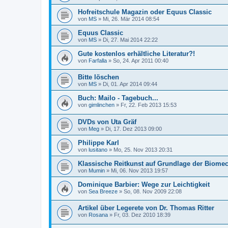
Hofreitschule Magazin oder Equus Classic
von
MS
»
Mi, 26. Mär 2014 08:54
Equus Classic
von
MS
»
Di, 27. Mai 2014 22:22
Gute kostenlos erhältliche Literatur?!
von
Farfalla
»
So, 24. Apr 2011 00:40
Bitte löschen
von
MS
»
Di, 01. Apr 2014 09:44
Buch: Mailo - Tagebuch...
von
gimlinchen
»
Fr, 22. Feb 2013 15:53
DVDs von Uta Gräf
von
Meg
»
Di, 17. Dez 2013 09:00
Philippe Karl
von
lusitano
»
Mo, 25. Nov 2013 20:31
Klassische Reitkunst auf Grundlage der Biome
von
Mumin
»
Mi, 06. Nov 2013 19:57
Dominique Barbier: Wege zur Leichtigkeit
von
Sea Breeze
»
So, 08. Nov 2009 22:08
Artikel über Legerete von Dr. Thomas Ritter
von
Rosana
»
Fr, 03. Dez 2010 18:39