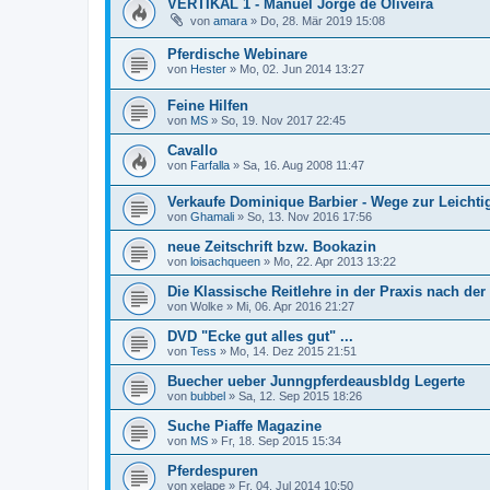
VERTIKAL 1 - Manuel Jorge de Oliveira
von
amara
»
Do, 28. Mär 2019 15:08
Pferdische Webinare
von
Hester
»
Mo, 02. Jun 2014 13:27
Feine Hilfen
von
MS
»
So, 19. Nov 2017 22:45
Cavallo
von
Farfalla
»
Sa, 16. Aug 2008 11:47
Verkaufe Dominique Barbier - Wege zur Leichtig
von
Ghamali
»
So, 13. Nov 2016 17:56
neue Zeitschrift bzw. Bookazin
von
loisachqueen
»
Mo, 22. Apr 2013 13:22
Die Klassische Reitlehre in der Praxis nach der
von
Wolke
»
Mi, 06. Apr 2016 21:27
DVD "Ecke gut alles gut" ...
von
Tess
»
Mo, 14. Dez 2015 21:51
Buecher ueber Junngpferdeausbldg Legerte
von
bubbel
»
Sa, 12. Sep 2015 18:26
Suche Piaffe Magazine
von
MS
»
Fr, 18. Sep 2015 15:34
Pferdespuren
von
xelape
»
Fr, 04. Jul 2014 10:50