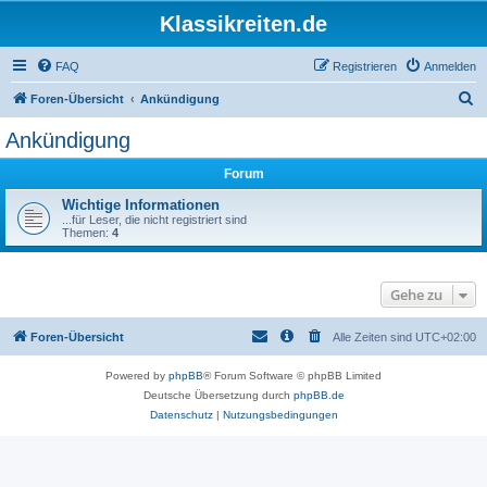
Klassikreiten.de
FAQ
Registrieren
Anmelden
S
Foren-Übersicht
Ankündigung
u
Ankündigung
c
Forum
h
e
Wichtige Informationen
...für Leser, die nicht registriert sind
Themen:
4
Gehe zu
Foren-Übersicht
Alle Zeiten sind
UTC+02:00
Powered by
phpBB
® Forum Software © phpBB Limited
Deutsche Übersetzung durch
phpBB.de
Datenschutz
|
Nutzungsbedingungen