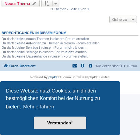
Neues Thema
3 Themen • Seite
1
von
1
Gehe zu
BERECHTIGUNGEN IN DIESEM FORUM
Du darfst
keine
neuen Themen in diesem Forum erstellen.
Du darfst
keine
Antworten zu Themen in diesem Forum erstellen.
Du darfst deine Beiträge in diesem Forum
nicht
ändern.
Du darfst deine Beiträge in diesem Forum
nicht
löschen.
Du darfst
keine
Dateianhänge in diesem Forum erstellen.
Foren-Übersicht
Alle Zeiten sind
UTC+02:00
Powered by
phpBB
® Forum Software © phpBB Limited
Deutsche Übersetzung durch
phpBB.de
Datenschutz
|
Nutzungsbedingungen
Diese Website nutzt Cookies, um dir den
bestmöglichen Komfort bei der Nutzung zu
bieten.
Mehr erfahren
Verstanden!