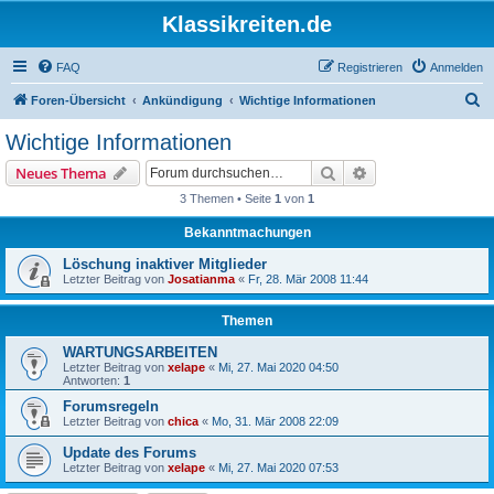
Klassikreiten.de
FAQ
Registrieren
Anmelden
S
Foren-Übersicht
Ankündigung
Wichtige Informationen
u
Wichtige Informationen
c
Suche
Erweiterte Suche
Neues Thema
h
3 Themen • Seite
1
von
1
e
Bekanntmachungen
Löschung inaktiver Mitglieder
Letzter Beitrag von
Josatianma
«
Fr, 28. Mär 2008 11:44
Themen
WARTUNGSARBEITEN
Letzter Beitrag von
xelape
«
Mi, 27. Mai 2020 04:50
Antworten:
1
Forumsregeln
Letzter Beitrag von
chica
«
Mo, 31. Mär 2008 22:09
Update des Forums
Letzter Beitrag von
xelape
«
Mi, 27. Mai 2020 07:53