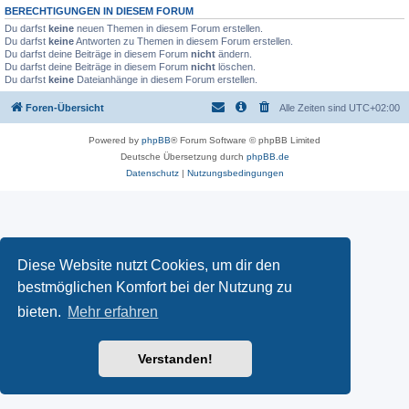
BERECHTIGUNGEN IN DIESEM FORUM
Du darfst
keine
neuen Themen in diesem Forum erstellen.
Du darfst
keine
Antworten zu Themen in diesem Forum erstellen.
Du darfst deine Beiträge in diesem Forum
nicht
ändern.
Du darfst deine Beiträge in diesem Forum
nicht
löschen.
Du darfst
keine
Dateianhänge in diesem Forum erstellen.
Foren-Übersicht
Alle Zeiten sind
UTC+02:00
Powered by
phpBB
® Forum Software © phpBB Limited
Deutsche Übersetzung durch
phpBB.de
Datenschutz
|
Nutzungsbedingungen
Diese Website nutzt Cookies, um dir den
bestmöglichen Komfort bei der Nutzung zu
bieten.
Mehr erfahren
Verstanden!