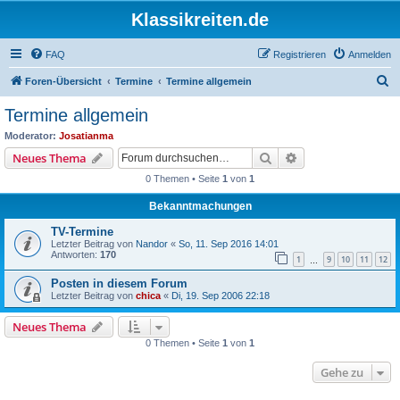
Klassikreiten.de
FAQ
Registrieren
Anmelden
S
Foren-Übersicht
Termine
Termine allgemein
u
Termine allgemein
c
Moderator:
Josatianma
h
Suche
Erweiterte Suche
Neues Thema
e
0 Themen • Seite
1
von
1
Bekanntmachungen
TV-Termine
Letzter Beitrag von
Nandor
«
So, 11. Sep 2016 14:01
Antworten:
170
1
9
10
11
12
…
Posten in diesem Forum
Letzter Beitrag von
chica
«
Di, 19. Sep 2006 22:18
Neues Thema
0 Themen • Seite
1
von
1
Gehe zu