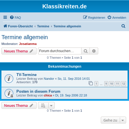
Klassikreiten.de
FAQ
Registrieren
Anmelden
S
Foren-Übersicht
Termine
Termine allgemein
u
Termine allgemein
c
Moderator:
Josatianma
h
Suche
Erweiterte Suche
Neues Thema
e
0 Themen • Seite
1
von
1
Bekanntmachungen
TV-Termine
Letzter Beitrag von
Nandor
«
So, 11. Sep 2016 14:01
Antworten:
170
1
9
10
11
12
…
Posten in diesem Forum
Letzter Beitrag von
chica
«
Di, 19. Sep 2006 22:18
Neues Thema
0 Themen • Seite
1
von
1
Gehe zu