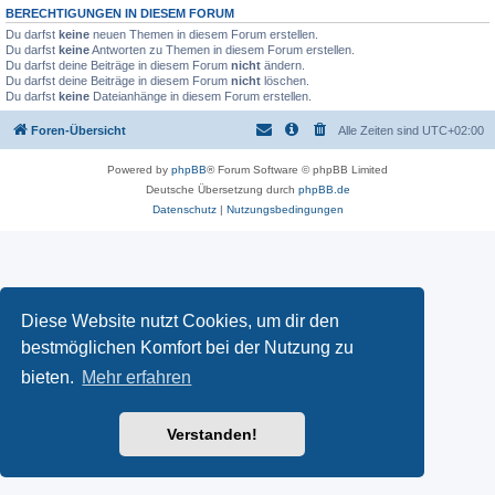
BERECHTIGUNGEN IN DIESEM FORUM
Du darfst
keine
neuen Themen in diesem Forum erstellen.
Du darfst
keine
Antworten zu Themen in diesem Forum erstellen.
Du darfst deine Beiträge in diesem Forum
nicht
ändern.
Du darfst deine Beiträge in diesem Forum
nicht
löschen.
Du darfst
keine
Dateianhänge in diesem Forum erstellen.
Foren-Übersicht
Alle Zeiten sind
UTC+02:00
Powered by
phpBB
® Forum Software © phpBB Limited
Deutsche Übersetzung durch
phpBB.de
Datenschutz
|
Nutzungsbedingungen
Diese Website nutzt Cookies, um dir den
bestmöglichen Komfort bei der Nutzung zu
bieten.
Mehr erfahren
Verstanden!