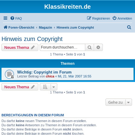
Klassikreiten.de
FAQ
Registrieren
Anmelden
S
Foren-Übersicht
Magazin
Hinweis zum Copyright
u
Hinweis zum Copyright
c
Suche
Erweiterte Suche
Neues Thema
h
1 Thema • Seite
1
von
1
e
Themen
Wichtig: Copyright im Forum
Letzter Beitrag von
chica
«
Mi, 21. Mär 2007 16:55
Neues Thema
1 Thema • Seite
1
von
1
Gehe zu
BERECHTIGUNGEN IN DIESEM FORUM
Du darfst
keine
neuen Themen in diesem Forum erstellen.
Du darfst
keine
Antworten zu Themen in diesem Forum erstellen.
Du darfst deine Beiträge in diesem Forum
nicht
ändern.
Du darfst deine Beiträge in diesem Forum
nicht
löschen.