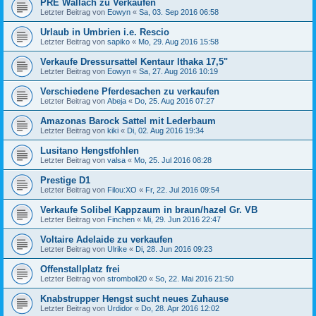
PRE Wallach zu Verkaufen
Letzter Beitrag von
Eowyn
«
Sa, 03. Sep 2016 06:58
Urlaub in Umbrien i.e. Rescio
Letzter Beitrag von
sapiko
«
Mo, 29. Aug 2016 15:58
Verkaufe Dressursattel Kentaur Ithaka 17,5"
Letzter Beitrag von
Eowyn
«
Sa, 27. Aug 2016 10:19
Verschiedene Pferdesachen zu verkaufen
Letzter Beitrag von
Abeja
«
Do, 25. Aug 2016 07:27
Amazonas Barock Sattel mit Lederbaum
Letzter Beitrag von
kiki
«
Di, 02. Aug 2016 19:34
Lusitano Hengstfohlen
Letzter Beitrag von
valsa
«
Mo, 25. Jul 2016 08:28
Prestige D1
Letzter Beitrag von
Filou:XO
«
Fr, 22. Jul 2016 09:54
Verkaufe Solibel Kappzaum in braun/hazel Gr. VB
Letzter Beitrag von
Finchen
«
Mi, 29. Jun 2016 22:47
Voltaire Adelaide zu verkaufen
Letzter Beitrag von
Ulrike
«
Di, 28. Jun 2016 09:23
Offenstallplatz frei
Letzter Beitrag von
stromboli20
«
So, 22. Mai 2016 21:50
Knabstrupper Hengst sucht neues Zuhause
Letzter Beitrag von
Urdidor
«
Do, 28. Apr 2016 12:02