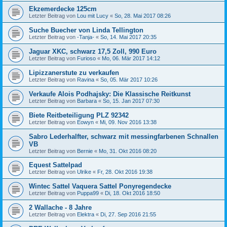
Ekzemerdecke 125cm
Letzter Beitrag von
Lou mit Lucy
«
So, 28. Mai 2017 08:26
Suche Buecher von Linda Tellington
Letzter Beitrag von
-Tanja-
«
So, 14. Mai 2017 20:35
Jaguar XKC, schwarz 17,5 Zoll, 990 Euro
Letzter Beitrag von
Furioso
«
Mo, 06. Mär 2017 14:12
Lipizzanerstute zu verkaufen
Letzter Beitrag von
Ravina
«
So, 05. Mär 2017 10:26
Verkaufe Alois Podhajsky: Die Klassische Reitkunst
Letzter Beitrag von
Barbara
«
So, 15. Jan 2017 07:30
Biete Reitbeteiligung PLZ 92342
Letzter Beitrag von
Eowyn
«
Mi, 09. Nov 2016 13:38
Sabro Lederhalfter, schwarz mit messingfarbenen Schnallen
VB
Letzter Beitrag von
Bernie
«
Mo, 31. Okt 2016 08:20
Equest Sattelpad
Letzter Beitrag von
Ulrike
«
Fr, 28. Okt 2016 19:38
Wintec Sattel Vaquera Sattel Ponyregendecke
Letzter Beitrag von
Puppa99
«
Di, 18. Okt 2016 18:50
2 Wallache - 8 Jahre
Letzter Beitrag von
Elektra
«
Di, 27. Sep 2016 21:55