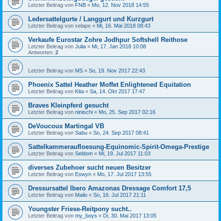
Letzter Beitrag von
FNB
«
Mo, 12. Nov 2018 14:55
Ledersattelgurte / Langgurt und Kurzgurt
Letzter Beitrag von
xelape
«
Mi, 16. Mai 2018 08:43
Verkaufe Eurostar Zohre Jodhpur Softshell Reithose
Letzter Beitrag von
Julia
«
Mi, 17. Jan 2018 10:08
Antworten:
2
Letzter Beitrag von
MS
«
So, 19. Nov 2017 22:43
Phoenix Sattel Heather Moffet Enlightened Equitation
Letzter Beitrag von
Kita
«
Sa, 14. Okt 2017 17:47
Braves Kleinpferd gesucht
Letzter Beitrag von
ninischi
«
Mo, 25. Sep 2017 02:16
DeVoucoux Martingal VB
Letzter Beitrag von
Sabu
«
So, 24. Sep 2017 08:41
Sattelkammeraufloesung-Equinomic-Spirit-Omega-Prestige
Letzter Beitrag von
Seldom
«
Mi, 19. Jul 2017 11:03
diverses Zubehoer sucht neuen Besitzer
Letzter Beitrag von
Eowyn
«
Mo, 17. Jul 2017 13:55
Dressursattel Ibero Amazonas Dressage Comfort 17,5
Letzter Beitrag von
Mailo
«
So, 16. Jul 2017 21:11
Youngster Friese-Reitpony sucht..
Letzter Beitrag von
my_boys
«
Di, 30. Mai 2017 13:05