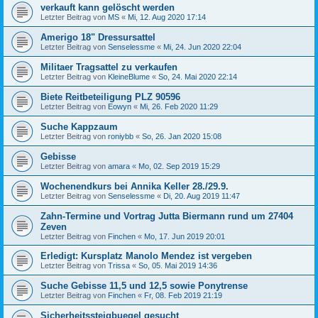
verkauft kann gelöscht werden
Letzter Beitrag von
MS
«
Mi, 12. Aug 2020 17:14
Amerigo 18" Dressursattel
Letzter Beitrag von
Senselessme
«
Mi, 24. Jun 2020 22:04
Militaer Tragsattel zu verkaufen
Letzter Beitrag von
KleineBlume
«
So, 24. Mai 2020 22:14
Biete Reitbeteiligung PLZ 90596
Letzter Beitrag von
Eowyn
«
Mi, 26. Feb 2020 11:29
Suche Kappzaum
Letzter Beitrag von
roniybb
«
So, 26. Jan 2020 15:08
Gebisse
Letzter Beitrag von
amara
«
Mo, 02. Sep 2019 15:29
Wochenendkurs bei Annika Keller 28./29.9.
Letzter Beitrag von
Senselessme
«
Di, 20. Aug 2019 11:47
Zahn-Termine und Vortrag Jutta Biermann rund um 27404
Zeven
Letzter Beitrag von
Finchen
«
Mo, 17. Jun 2019 20:01
Erledigt: Kursplatz Manolo Mendez ist vergeben
Letzter Beitrag von
Trissa
«
So, 05. Mai 2019 14:36
Suche Gebisse 11,5 und 12,5 sowie Ponytrense
Letzter Beitrag von
Finchen
«
Fr, 08. Feb 2019 21:19
Sicherheitssteigbuegel gesucht