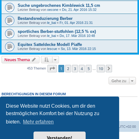
Suche ungebrochenes Kimblewick 11,5 cm
Letzter Beitrag von
oecone
«
Do, 21. Apr 2016 15:32
Bestandsreduzierung Berber
Letzter Beitrag von
le_bai
«
Fr, 01. Apr 2016 21:31
sportliches Berber-stutfohlen (12,5 % ox)
Letzter Beitrag von
le_bai
«
Do, 17. Mär 2016 10:48
Equitex Satteldecke Modell Piaffe
Letzter Beitrag von
lescue
«
So, 13. Mär 2016 22:15
Neues Thema
Seite
1
von
10
1
2
3
4
5
10
Nächste
453 Themen
…
Gehe zu
BERECHTIGUNGEN IN DIESEM FORUM
Du darfst
keine
neuen Themen in diesem Forum erstellen.
Du darfst
keine
Antworten zu Themen in diesem Forum erstellen.
Diese Website nutzt Cookies, um dir den
Du darfst deine Beiträge in diesem Forum
nicht
ändern.
bestmöglichen Komfort bei der Nutzung zu
Du darfst deine Beiträge in diesem Forum
nicht
löschen.
Du darfst
keine
Dateianhänge in diesem Forum erstellen.
bieten.
Mehr erfahren
Foren-Übersicht
Alle Zeiten sind
UTC+02:00
Verstanden!
Powered by
phpBB
® Forum Software © phpBB Limited