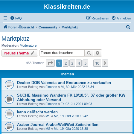
Klassikreiten.de
FAQ
Registrieren
Anmelden
S
Foren-Übersicht
Community
Marktplatz
u
Marktplatz
c
Moderator:
Moderatoren
h
Suche
Erweiterte Suche
Neues Thema
e
Seite
1
von
10
1
2
3
4
5
10
Nächste
453 Themen
…
Themen
Deuber DOB Valencia und Endurance zu verkaufen
Letzter Beitrag von
Finchen
«
Mi, 30. Mär 2022 16:34
SUCHE Massimo Wandern FK 18/18,5", 37 oder größer KW
Abholung oder Versand
Letzter Beitrag von
Finchen
«
Fr, 02. Jul 2021 09:03
kann gelöscht werden
Letzter Beitrag von
MS
«
Mo, 19. Okt 2020 16:42
Araber Journal AraberWeltWeit Zeitschriften
Letzter Beitrag von
MS
«
Mo, 19. Okt 2020 16:38