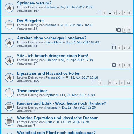
Springen- warum?
Letzter Beitrag von
hilahola
«
Do, 08. Jun 2017 11:58
Antworten:
107
1
5
6
7
8
…
Der Buegeltritt
Letzter Beitrag von
hilahola
«
Di, 06. Jun 2017 16:39
Antworten:
19
1
2
Anreiten ohne vorheriges Longieren?
Letzter Beitrag von
Klassikfjord
«
Sa, 27. Mai 2017 01:43
Antworten:
44
1
2
3
Sitz - ich brauch dringend einen Kurs!
Letzter Beitrag von
Finchen
«
Mi, 26. Apr 2017 17:19
Antworten:
37
1
2
3
Lipizzaner und klassisches Reiten
Letzter Beitrag von
FamosaXIII
«
Fr, 21. Apr 2017 16:16
Antworten:
165
1
9
10
11
12
…
Themenseminar
Letzter Beitrag von
MyBest4
«
Fr, 24. Mär 2017 09:04
Kandare und Ethik - Wozu heute noch Kandare?
Letzter Beitrag von
horsman
«
Do, 19. Jan 2017 22:20
Antworten:
3
Working Equitation und klassische Dressur
Letzter Beitrag von
FNB
«
Di, 13. Dez 2016 14:28
Antworten:
7
Wer bildet sein Pferd noch gebisslos aus?