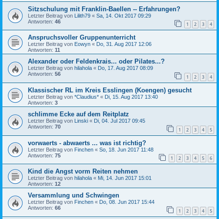
Sitzschulung mit Franklin-Baellen -- Erfahrungen?
Letzter Beitrag von
Lilith79
«
Sa, 14. Okt 2017 09:29
Antworten:
46
1
2
3
4
Anspruchsvoller Gruppenunterricht
Letzter Beitrag von
Eowyn
«
Do, 31. Aug 2017 12:06
Antworten:
11
Alexander oder Feldenkrais... oder Pilates...?
Letzter Beitrag von
hilahola
«
Do, 17. Aug 2017 08:09
Antworten:
56
1
2
3
4
Klassischer RL im Kreis Esslingen (Koengen) gesucht
Letzter Beitrag von
*Claudius*
«
Di, 15. Aug 2017 13:40
Antworten:
3
schlimme Ecke auf dem Reitplatz
Letzter Beitrag von
Linski
«
Di, 04. Jul 2017 09:45
Antworten:
70
1
2
3
4
5
vorwaerts - abwaerts ... was ist richtig?
Letzter Beitrag von
Finchen
«
So, 18. Jun 2017 11:48
Antworten:
75
1
2
3
4
5
6
Kind die Angst vorm Reiten nehmen
Letzter Beitrag von
hilahola
«
Mi, 14. Jun 2017 15:01
Antworten:
12
Versammlung und Schwingen
Letzter Beitrag von
Finchen
«
Do, 08. Jun 2017 15:44
Antworten:
66
1
2
3
4
5