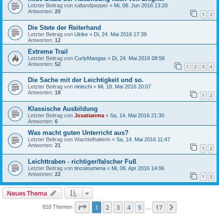
Letzter Beitrag von
saltandpepper
«
Mi, 08. Jun 2016 13:20
Antworten:
20
1
2
Die Stete der Reiterhand
Letzter Beitrag von
Ulrike
«
Di, 24. Mai 2016 17:39
Antworten:
12
Extreme Trail
Letzter Beitrag von
CurlyMangas
«
Di, 24. Mai 2016 08:56
Antworten:
52
1
2
3
4
Die Sache mit der Leichtigkeit und so.
Letzter Beitrag von
ninischi
«
Mi, 18. Mai 2016 20:07
Antworten:
18
1
2
Klassische Ausbildung
Letzter Beitrag von
Josatianma
«
Sa, 14. Mai 2016 21:30
Antworten:
6
Was macht guten Unterricht aus?
Letzter Beitrag von
Wachtelhalterin
«
Sa, 14. Mai 2016 11:47
Antworten:
21
1
2
Leichttraben - richtiger/falscher Fuß
Letzter Beitrag von
tincoinumena
«
Mi, 06. Apr 2016 14:06
Antworten:
22
1
2
Neues Thema
Seite
1
von
17
1
2
3
4
5
17
Nächste
818 Themen
…