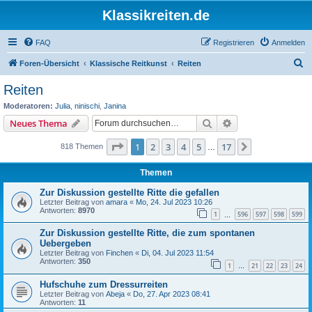
Klassikreiten.de
FAQ
Registrieren
Anmelden
S
Foren-Übersicht
Klassische Reitkunst
Reiten
u
Reiten
c
Moderatoren:
Julia
,
ninischi
,
Janina
h
Suche
Erweiterte Suche
Neues Thema
e
Seite
1
von
17
1
2
3
4
5
17
Nächste
818 Themen
…
Themen
Zur Diskussion gestellte Ritte die gefallen
Letzter Beitrag von
amara
«
Mo, 24. Jul 2023 10:26
Antworten:
8970
1
596
597
598
599
…
Zur Diskussion gestellte Ritte, die zum spontanen
Uebergeben
Letzter Beitrag von
Finchen
«
Di, 04. Jul 2023 11:54
Antworten:
350
1
21
22
23
24
…
Hufschuhe zum Dressurreiten
Letzter Beitrag von
Abeja
«
Do, 27. Apr 2023 08:41
Antworten:
11