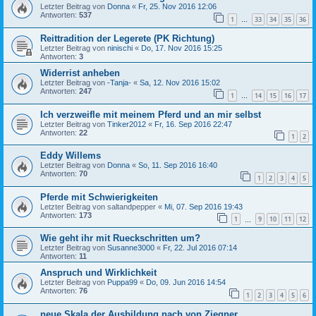
Letzter Beitrag von
Donna
«
Fr, 25. Nov 2016 12:06
Antworten:
537
1
33
34
35
36
…
Reittradition der Legerete (PK Richtung)
Letzter Beitrag von
ninischi
«
Do, 17. Nov 2016 15:25
Antworten:
3
Widerrist anheben
Letzter Beitrag von
-Tanja-
«
Sa, 12. Nov 2016 15:02
Antworten:
247
1
14
15
16
17
…
Ich verzweifle mit meinem Pferd und an mir selbst
Letzter Beitrag von
Tinker2012
«
Fr, 16. Sep 2016 22:47
Antworten:
22
1
2
Eddy Willems
Letzter Beitrag von
Donna
«
So, 11. Sep 2016 16:40
Antworten:
70
1
2
3
4
5
Pferde mit Schwierigkeiten
Letzter Beitrag von
saltandpepper
«
Mi, 07. Sep 2016 19:43
Antworten:
173
1
9
10
11
12
…
Wie geht ihr mit Rueckschritten um?
Letzter Beitrag von
Susanne3000
«
Fr, 22. Jul 2016 07:14
Antworten:
11
Anspruch und Wirklichkeit
Letzter Beitrag von
Puppa99
«
Do, 09. Jun 2016 14:54
Antworten:
76
1
2
3
4
5
6
neue Skala der Ausbildung nach von Ziegner