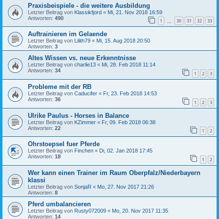
Praxisbeispiele - die weitere Ausbildung
Letzter Beitrag von
Klassikfjord
«
Mi, 21. Nov 2018 16:59
Antworten:
490
1
30
31
32
33
…
Auftrainieren im Gelaende
Letzter Beitrag von
Lilith79
«
Mi, 15. Aug 2018 20:50
Antworten:
3
Altes Wissen vs. neue Erkenntnisse
Letzter Beitrag von
charlie13
«
Mi, 28. Feb 2018 11:14
Antworten:
34
1
2
3
Probleme mit der RB
Letzter Beitrag von
Caducifer
«
Fr, 23. Feb 2018 14:53
Antworten:
36
1
2
3
Ulrike Paulus - Horses in Balance
Letzter Beitrag von
KZimmer
«
Fr, 09. Feb 2018 06:38
Antworten:
22
1
2
Ohrstoepsel fuer Pferde
Letzter Beitrag von
Finchen
«
Di, 02. Jan 2018 17:45
Antworten:
18
1
2
Wer kann einen Trainer im Raum Oberpfalz/Niederbayern
klassi
Letzter Beitrag von
SonjaR
«
Mo, 27. Nov 2017 21:26
Antworten:
8
Pferd umbalancieren
Letzter Beitrag von
Rusty072009
«
Mo, 20. Nov 2017 11:35
Antworten:
14