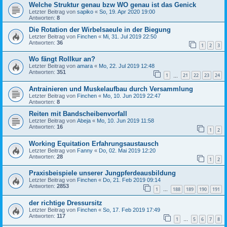
Welche Struktur genau bzw WO genau ist das Genick
Letzter Beitrag von
sapiko
«
So, 19. Apr 2020 19:00
Antworten:
8
Die Rotation der Wirbelsaeule in der Biegung
Letzter Beitrag von
Finchen
«
Mi, 31. Jul 2019 22:50
Antworten:
36
1
2
3
Wo fängt Rollkur an?
Letzter Beitrag von
amara
«
Mo, 22. Jul 2019 12:48
Antworten:
351
1
21
22
23
24
…
Antrainieren und Muskelaufbau durch Versammlung
Letzter Beitrag von
Finchen
«
Mo, 10. Jun 2019 22:47
Antworten:
8
Reiten mit Bandscheibenvorfall
Letzter Beitrag von
Abeja
«
Mo, 10. Jun 2019 11:58
Antworten:
16
1
2
Working Equitation Erfahrungsaustausch
Letzter Beitrag von
Fanny
«
Do, 02. Mai 2019 12:20
Antworten:
28
1
2
Praxisbeispiele unserer Jungpferdeausbildung
Letzter Beitrag von
Finchen
«
Do, 21. Feb 2019 09:14
Antworten:
2853
1
188
189
190
191
…
der richtige Dressursitz
Letzter Beitrag von
Finchen
«
So, 17. Feb 2019 17:49
Antworten:
117
1
5
6
7
8
…