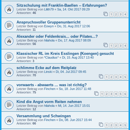
Sitzschulung mit Franklin-Baellen -- Erfahrungen?
Letzter Beitrag von
Lilith79
«
Sa, 14. Okt 2017 09:29
Antworten:
46
1
2
3
4
Anspruchsvoller Gruppenunterricht
Letzter Beitrag von
Eowyn
«
Do, 31. Aug 2017 12:06
Antworten:
11
Alexander oder Feldenkrais... oder Pilates...?
Letzter Beitrag von
hilahola
«
Do, 17. Aug 2017 08:09
Antworten:
56
1
2
3
4
Klassischer RL im Kreis Esslingen (Koengen) gesucht
Letzter Beitrag von
*Claudius*
«
Di, 15. Aug 2017 13:40
Antworten:
3
schlimme Ecke auf dem Reitplatz
Letzter Beitrag von
Linski
«
Di, 04. Jul 2017 09:45
Antworten:
70
1
2
3
4
5
vorwaerts - abwaerts ... was ist richtig?
Letzter Beitrag von
Finchen
«
So, 18. Jun 2017 11:48
Antworten:
75
1
2
3
4
5
6
Kind die Angst vorm Reiten nehmen
Letzter Beitrag von
hilahola
«
Mi, 14. Jun 2017 15:01
Antworten:
12
Versammlung und Schwingen
Letzter Beitrag von
Finchen
«
Do, 08. Jun 2017 15:44
Antworten:
66
1
2
3
4
5