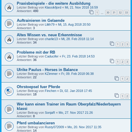
Praxisbeispiele - die weitere Ausbildung
Letzter Beitrag von
Klassikfjord
«
Mi, 21. Nov 2018 16:59
Antworten:
490
1
30
31
32
33
…
Auftrainieren im Gelaende
Letzter Beitrag von
Lilith79
«
Mi, 15. Aug 2018 20:50
Antworten:
3
Altes Wissen vs. neue Erkenntnisse
Letzter Beitrag von
charlie13
«
Mi, 28. Feb 2018 11:14
Antworten:
34
1
2
3
Probleme mit der RB
Letzter Beitrag von
Caducifer
«
Fr, 23. Feb 2018 14:53
Antworten:
36
1
2
3
Ulrike Paulus - Horses in Balance
Letzter Beitrag von
KZimmer
«
Fr, 09. Feb 2018 06:38
Antworten:
22
1
2
Ohrstoepsel fuer Pferde
Letzter Beitrag von
Finchen
«
Di, 02. Jan 2018 17:45
Antworten:
18
1
2
Wer kann einen Trainer im Raum Oberpfalz/Niederbayern
klassi
Letzter Beitrag von
SonjaR
«
Mo, 27. Nov 2017 21:26
Antworten:
8
Pferd umbalancieren
Letzter Beitrag von
Rusty072009
«
Mo, 20. Nov 2017 11:35
Antworten:
14