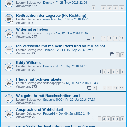
Letzter Beitrag von
Donna
«
Fr, 25. Nov 2016 12:06
Antworten:
537
1
33
34
35
36
…
Reittradition der Legerete (PK Richtung)
Letzter Beitrag von
ninischi
«
Do, 17. Nov 2016 15:25
Antworten:
3
Widerrist anheben
Letzter Beitrag von
-Tanja-
«
Sa, 12. Nov 2016 15:02
Antworten:
247
1
14
15
16
17
…
Ich verzweifle mit meinem Pferd und an mir selbst
Letzter Beitrag von
Tinker2012
«
Fr, 16. Sep 2016 22:47
Antworten:
22
1
2
Eddy Willems
Letzter Beitrag von
Donna
«
So, 11. Sep 2016 16:40
Antworten:
70
1
2
3
4
5
Pferde mit Schwierigkeiten
Letzter Beitrag von
saltandpepper
«
Mi, 07. Sep 2016 19:43
Antworten:
173
1
9
10
11
12
…
Wie geht ihr mit Rueckschritten um?
Letzter Beitrag von
Susanne3000
«
Fr, 22. Jul 2016 07:14
Antworten:
11
Anspruch und Wirklichkeit
Letzter Beitrag von
Puppa99
«
Do, 09. Jun 2016 14:54
Antworten:
76
1
2
3
4
5
6
neue Skala der Ausbildung nach von Ziegner