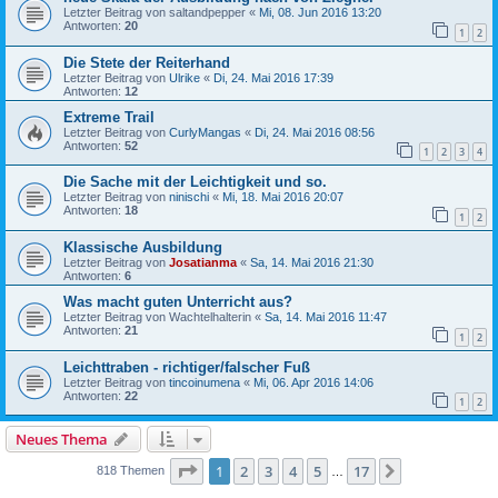
Letzter Beitrag von
saltandpepper
«
Mi, 08. Jun 2016 13:20
Antworten:
20
1
2
Die Stete der Reiterhand
Letzter Beitrag von
Ulrike
«
Di, 24. Mai 2016 17:39
Antworten:
12
Extreme Trail
Letzter Beitrag von
CurlyMangas
«
Di, 24. Mai 2016 08:56
Antworten:
52
1
2
3
4
Die Sache mit der Leichtigkeit und so.
Letzter Beitrag von
ninischi
«
Mi, 18. Mai 2016 20:07
Antworten:
18
1
2
Klassische Ausbildung
Letzter Beitrag von
Josatianma
«
Sa, 14. Mai 2016 21:30
Antworten:
6
Was macht guten Unterricht aus?
Letzter Beitrag von
Wachtelhalterin
«
Sa, 14. Mai 2016 11:47
Antworten:
21
1
2
Leichttraben - richtiger/falscher Fuß
Letzter Beitrag von
tincoinumena
«
Mi, 06. Apr 2016 14:06
Antworten:
22
1
2
Neues Thema
Seite
1
von
17
1
2
3
4
5
17
Nächste
818 Themen
…