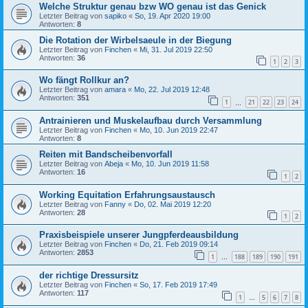
Welche Struktur genau bzw WO genau ist das Genick
Letzter Beitrag von
sapiko
«
So, 19. Apr 2020 19:00
Antworten:
8
Die Rotation der Wirbelsaeule in der Biegung
Letzter Beitrag von
Finchen
«
Mi, 31. Jul 2019 22:50
Antworten:
36
1
2
3
Wo fängt Rollkur an?
Letzter Beitrag von
amara
«
Mo, 22. Jul 2019 12:48
Antworten:
351
1
21
22
23
24
…
Antrainieren und Muskelaufbau durch Versammlung
Letzter Beitrag von
Finchen
«
Mo, 10. Jun 2019 22:47
Antworten:
8
Reiten mit Bandscheibenvorfall
Letzter Beitrag von
Abeja
«
Mo, 10. Jun 2019 11:58
Antworten:
16
1
2
Working Equitation Erfahrungsaustausch
Letzter Beitrag von
Fanny
«
Do, 02. Mai 2019 12:20
Antworten:
28
1
2
Praxisbeispiele unserer Jungpferdeausbildung
Letzter Beitrag von
Finchen
«
Do, 21. Feb 2019 09:14
Antworten:
2853
1
188
189
190
191
…
der richtige Dressursitz
Letzter Beitrag von
Finchen
«
So, 17. Feb 2019 17:49
Antworten:
117
1
5
6
7
8
…