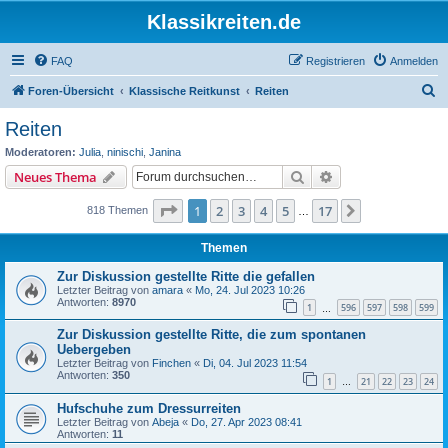
Klassikreiten.de
FAQ
Registrieren
Anmelden
S
Foren-Übersicht
Klassische Reitkunst
Reiten
u
Reiten
c
Moderatoren:
Julia
,
ninischi
,
Janina
h
Suche
Erweiterte Suche
Neues Thema
e
Seite
1
von
17
1
2
3
4
5
17
Nächste
818 Themen
…
Themen
Zur Diskussion gestellte Ritte die gefallen
Letzter Beitrag von
amara
«
Mo, 24. Jul 2023 10:26
Antworten:
8970
1
596
597
598
599
…
Zur Diskussion gestellte Ritte, die zum spontanen
Uebergeben
Letzter Beitrag von
Finchen
«
Di, 04. Jul 2023 11:54
Antworten:
350
1
21
22
23
24
…
Hufschuhe zum Dressurreiten
Letzter Beitrag von
Abeja
«
Do, 27. Apr 2023 08:41
Antworten:
11