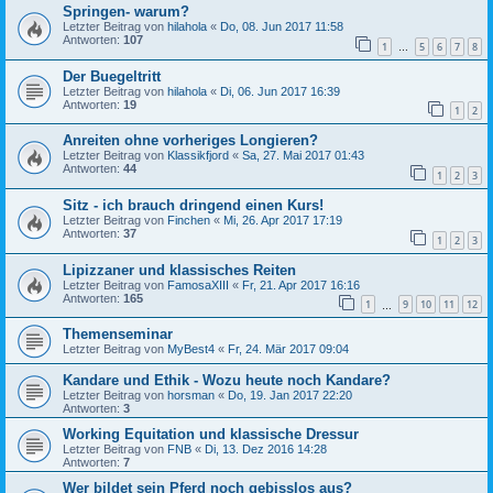
Springen- warum?
Letzter Beitrag von
hilahola
«
Do, 08. Jun 2017 11:58
Antworten:
107
1
5
6
7
8
…
Der Buegeltritt
Letzter Beitrag von
hilahola
«
Di, 06. Jun 2017 16:39
Antworten:
19
1
2
Anreiten ohne vorheriges Longieren?
Letzter Beitrag von
Klassikfjord
«
Sa, 27. Mai 2017 01:43
Antworten:
44
1
2
3
Sitz - ich brauch dringend einen Kurs!
Letzter Beitrag von
Finchen
«
Mi, 26. Apr 2017 17:19
Antworten:
37
1
2
3
Lipizzaner und klassisches Reiten
Letzter Beitrag von
FamosaXIII
«
Fr, 21. Apr 2017 16:16
Antworten:
165
1
9
10
11
12
…
Themenseminar
Letzter Beitrag von
MyBest4
«
Fr, 24. Mär 2017 09:04
Kandare und Ethik - Wozu heute noch Kandare?
Letzter Beitrag von
horsman
«
Do, 19. Jan 2017 22:20
Antworten:
3
Working Equitation und klassische Dressur
Letzter Beitrag von
FNB
«
Di, 13. Dez 2016 14:28
Antworten:
7
Wer bildet sein Pferd noch gebisslos aus?