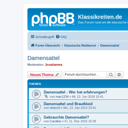
Klassikreiten.de
Das Forum rund um die klassische 
Schnellzugriff
FAQ
Foren-Übersicht
Klassische Reitkunst
Damensattel
Damensattel
Moderator:
Josatianma
Suche
Erw
Neues Thema
THEMEN
Damensattel - Wer hat erfahrungen?
von
max1234
»
Mi, 13. Jun 2018 15:41
Damensattel und Brautkleid
von
ninischi
»
Mo, 13. Jan 2014 23:41
Gebrauchte Damensattel?
von
Caroline
»
Fr, 11. Dez 2015 15:39