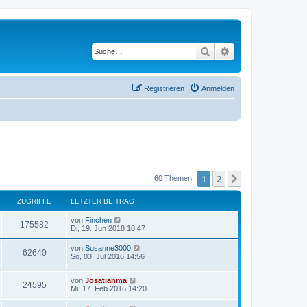
Suche
Erweiterte Suche
Registrieren
Anmelden
1
2
Nächste
60 Themen
ZUGRIFFE
LETZTER BEITRAG
L
von
Finchen
Z
175582
e
Di, 19. Jun 2018 10:47
t
u
z
L
von
Susanne3000
Z
62640
t
e
So, 03. Jul 2016 14:56
g
e
t
r
u
z
r
B
L
von
Josatianma
t
Z
24595
e
g
e
Mi, 17. Feb 2016 14:20
e
i
i
t
r
u
t
z
r
B