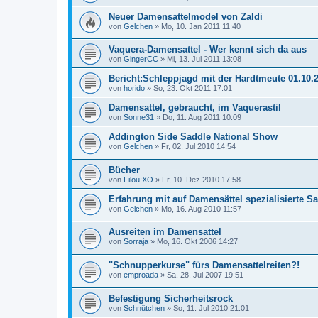
Neuer Damensattelmodel von Zaldi
von
Gelchen
»
Mo, 10. Jan 2011 11:40
Vaquera-Damensattel - Wer kennt sich da aus
von
GingerCC
»
Mi, 13. Jul 2011 13:08
Bericht:Schleppjagd mit der Hardtmeute 01.10.2
von
horido
»
So, 23. Okt 2011 17:01
Damensattel, gebraucht, im Vaquerastil
von
Sonne31
»
Do, 11. Aug 2011 10:09
Addington Side Saddle National Show
von
Gelchen
»
Fr, 02. Jul 2010 14:54
Bücher
von
Filou:XO
»
Fr, 10. Dez 2010 17:58
Erfahrung mit auf Damensättel spezialisierte Sa
von
Gelchen
»
Mo, 16. Aug 2010 11:57
Ausreiten im Damensattel
von
Sorraja
»
Mo, 16. Okt 2006 14:27
"Schnupperkurse" fürs Damensattelreiten?!
von
emproada
»
Sa, 28. Jul 2007 19:51
Befestigung Sicherheitsrock
von
Schnütchen
»
So, 11. Jul 2010 21:01