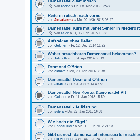
Damensattel-Stammtisch
von
horido
»
Do, 08. Mär 2012 12:48
Reiterin rutscht nach vorne
von
Josatianma
»
Mo, 02. Mär 2015 08:47
Damensattel Kurs mit Janet Senior in Niederöst
von
aside
»
Fr, 06. Feb 2015 16:38
Aufsteigen ohne Helfer
von
Gelchen
»
Fr, 12. Dez 2014 11:22
Woher brauchbaren Damensattel bekommen?
von
Talimeth
»
Fr, 04. Apr 2014 06:13
Desmond O'Brien
von
amante
»
Mo, 20. Jan 2014 08:38
Damensattel Desmond O'Brien
von
amante
»
Di, 08. Jan 2013 09:52
Damensättel Neu Kontra Damensättel Alt
von
Gelchen
»
Fr, 11. Jan 2013 15:59
Damensattel - Aufklärung
von
solera
»
Do, 27. Jan 2011 16:31
Wie hoch die Zügel?
von
Catja&Olliver
»
Mo, 11. Jun 2012 21:58
Gibt es noch damensattel interessierte in schle
von
hof vierlinden
»
So, 08. Jan 2012 10:46