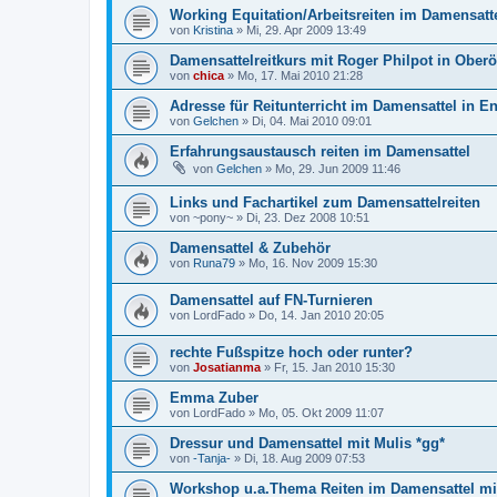
Working Equitation/Arbeitsreiten im Damensatt
von
Kristina
»
Mi, 29. Apr 2009 13:49
Damensattelreitkurs mit Roger Philpot in Oberö
von
chica
»
Mo, 17. Mai 2010 21:28
Adresse für Reitunterricht im Damensattel in E
von
Gelchen
»
Di, 04. Mai 2010 09:01
Erfahrungsaustausch reiten im Damensattel
von
Gelchen
»
Mo, 29. Jun 2009 11:46
Links und Fachartikel zum Damensattelreiten
von
~pony~
»
Di, 23. Dez 2008 10:51
Damensattel & Zubehör
von
Runa79
»
Mo, 16. Nov 2009 15:30
Damensattel auf FN-Turnieren
von
LordFado
»
Do, 14. Jan 2010 20:05
rechte Fußspitze hoch oder runter?
von
Josatianma
»
Fr, 15. Jan 2010 15:30
Emma Zuber
von
LordFado
»
Mo, 05. Okt 2009 11:07
Dressur und Damensattel mit Mulis *gg*
von
-Tanja-
»
Di, 18. Aug 2009 07:53
Workshop u.a.Thema Reiten im Damensattel m