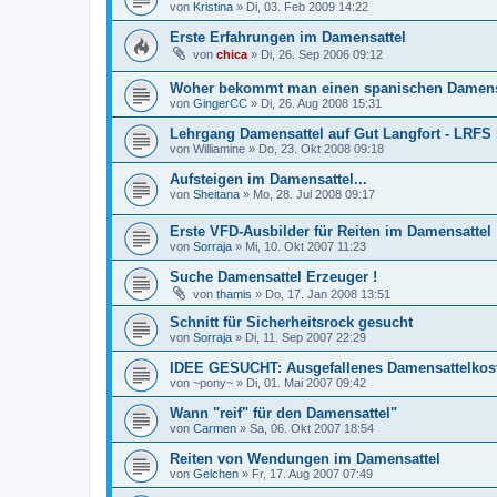
von
Kristina
»
Di, 03. Feb 2009 14:22
Erste Erfahrungen im Damensattel
von
chica
»
Di, 26. Sep 2006 09:12
Woher bekommt man einen spanischen Damens
von
GingerCC
»
Di, 26. Aug 2008 15:31
Lehrgang Damensattel auf Gut Langfort - LRFS 
von
Williamine
»
Do, 23. Okt 2008 09:18
Aufsteigen im Damensattel...
von
Sheitana
»
Mo, 28. Jul 2008 09:17
Erste VFD-Ausbilder für Reiten im Damensattel
von
Sorraja
»
Mi, 10. Okt 2007 11:23
Suche Damensattel Erzeuger !
von
thamis
»
Do, 17. Jan 2008 13:51
Schnitt für Sicherheitsrock gesucht
von
Sorraja
»
Di, 11. Sep 2007 22:29
IDEE GESUCHT: Ausgefallenes Damensattelko
von
~pony~
»
Di, 01. Mai 2007 09:42
Wann "reif" für den Damensattel"
von
Carmen
»
Sa, 06. Okt 2007 18:54
Reiten von Wendungen im Damensattel
von
Gelchen
»
Fr, 17. Aug 2007 07:49