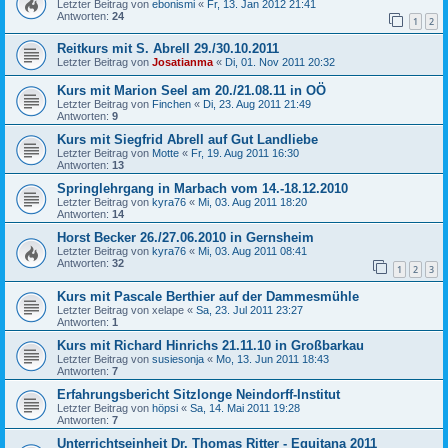
Letzter Beitrag von
ebonismi
«
Fr, 13. Jan 2012 21:41
Antworten:
24
1
2
Reitkurs mit S. Abrell 29./30.10.2011
Letzter Beitrag von
Josatianma
«
Di, 01. Nov 2011 20:32
Kurs mit Marion Seel am 20./21.08.11 in OÖ
Letzter Beitrag von
Finchen
«
Di, 23. Aug 2011 21:49
Antworten:
9
Kurs mit Siegfrid Abrell auf Gut Landliebe
Letzter Beitrag von
Motte
«
Fr, 19. Aug 2011 16:30
Antworten:
13
Springlehrgang in Marbach vom 14.-18.12.2010
Letzter Beitrag von
kyra76
«
Mi, 03. Aug 2011 18:20
Antworten:
14
Horst Becker 26./27.06.2010 in Gernsheim
Letzter Beitrag von
kyra76
«
Mi, 03. Aug 2011 08:41
Antworten:
32
1
2
3
Kurs mit Pascale Berthier auf der Dammesmühle
Letzter Beitrag von
xelape
«
Sa, 23. Jul 2011 23:27
Antworten:
1
Kurs mit Richard Hinrichs 21.11.10 in Großbarkau
Letzter Beitrag von
susiesonja
«
Mo, 13. Jun 2011 18:43
Antworten:
7
Erfahrungsbericht Sitzlonge Neindorff-Institut
Letzter Beitrag von
höpsi
«
Sa, 14. Mai 2011 19:28
Antworten:
7
Unterrichtseinheit Dr. Thomas Ritter - Equitana 2011