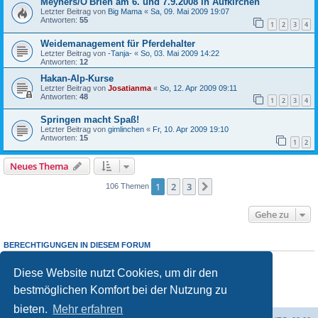
Meyners/O'Brien am 6. und 7.9.2008 in Aufkirchen
Letzter Beitrag von
Big Mama
«
Sa, 09. Mai 2009 19:07
Antworten:
55
1
2
3
4
Weidemanagement für Pferdehalter
Letzter Beitrag von
-Tanja-
«
So, 03. Mai 2009 14:22
Antworten:
12
Hakan-Alp-Kurse
Letzter Beitrag von
Josatianma
«
So, 12. Apr 2009 09:11
Antworten:
48
1
2
3
4
Springen macht Spaß!
Letzter Beitrag von
gimlinchen
«
Fr, 10. Apr 2009 19:10
Antworten:
15
1
2
Neues Thema
1
2
3
Nächste
106 Themen
Gehe zu
BERECHTIGUNGEN IN DIESEM FORUM
Du darfst
keine
neuen Themen in diesem Forum erstellen.
Du darfst
keine
Antworten zu Themen in diesem Forum erstellen.
Diese Website nutzt Cookies, um dir den
Du darfst deine Beiträge in diesem Forum
nicht
ändern.
bestmöglichen Komfort bei der Nutzung zu
Du darfst deine Beiträge in diesem Forum
nicht
löschen.
Du darfst
keine
Dateianhänge in diesem Forum erstellen.
bieten.
Mehr erfahren