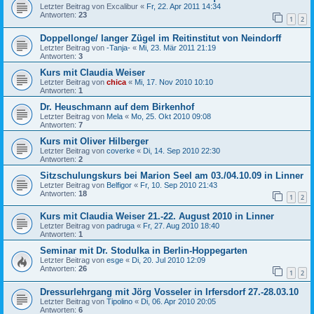
Letzter Beitrag von
Excalibur
«
Fr, 22. Apr 2011 14:34
Antworten:
23
1
2
Doppellonge/ langer Zügel im Reitinstitut von Neindorff
Letzter Beitrag von
-Tanja-
«
Mi, 23. Mär 2011 21:19
Antworten:
3
Kurs mit Claudia Weiser
Letzter Beitrag von
chica
«
Mi, 17. Nov 2010 10:10
Antworten:
1
Dr. Heuschmann auf dem Birkenhof
Letzter Beitrag von
Mela
«
Mo, 25. Okt 2010 09:08
Antworten:
7
Kurs mit Oliver Hilberger
Letzter Beitrag von
coverke
«
Di, 14. Sep 2010 22:30
Antworten:
2
Sitzschulungskurs bei Marion Seel am 03./04.10.09 in Linner
Letzter Beitrag von
Belfigor
«
Fr, 10. Sep 2010 21:43
Antworten:
18
1
2
Kurs mit Claudia Weiser 21.-22. August 2010 in Linner
Letzter Beitrag von
padruga
«
Fr, 27. Aug 2010 18:40
Antworten:
1
Seminar mit Dr. Stodulka in Berlin-Hoppegarten
Letzter Beitrag von
esge
«
Di, 20. Jul 2010 12:09
Antworten:
26
1
2
Dressurlehrgang mit Jörg Vosseler in Irfersdorf 27.-28.03.10
Letzter Beitrag von
Tipolino
«
Di, 06. Apr 2010 20:05
Antworten:
6