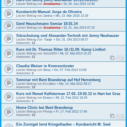
Letzter Beitrag von
Josatianma
«
Di, 30. Jun 2015 13:40
Kursbericht Manuel Jorge de Oliveira
Letzter Beitrag von
Janina
«
Mo, 23. Mär 2015 13:29
Gerd Heuschmann Semiar 18.01.14
Letzter Beitrag von
Josatianma
«
Di, 21. Jan 2014 07:15
Sitzschulung und Alexander-Technik mit Jenny Neuhauser
Letzter Beitrag von
-Tanja-
«
Do, 31. Okt 2013 09:37
Antworten:
12
Kurs mit Dr. Thomas Ritter 10./11.09. Kamp Lintfort
Letzter Beitrag von
Xisto2003
«
Mi, 22. Mai 2013 15:23
Antworten:
21
1
2
Claudia Weiser in Kremsmünster
Letzter Beitrag von
Sissy
«
Do, 07. Feb 2013 13:09
Antworten:
2
Seminar mit Bent Branderup auf Hof Herrenberg
Letzter Beitrag von
Excalibur
«
Mo, 14. Mai 2012 08:17
Antworten:
10
Kurs mit Reneé Kalfsterman 17.02.-19.02.12 in Hart bei Graz
Letzter Beitrag von
Eowyn
«
Mi, 22. Feb 2012 16:34
Antworten:
3
Home Clinic bei Bent Branderup
Letzter Beitrag von
Phanja
«
Fr, 17. Feb 2012 17:46
Antworten:
15
1
2
Ein Zornigel lernt Kringellaufen – Kursbericht M. Seel