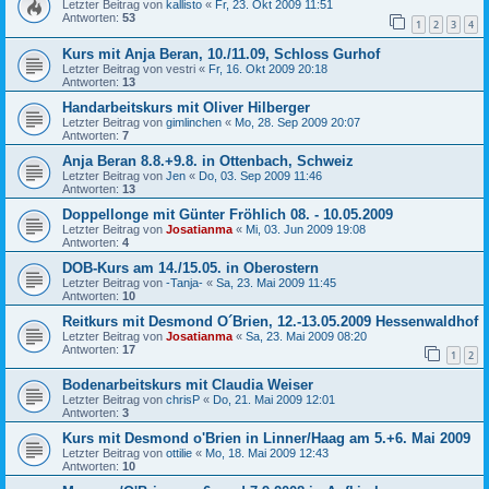
Letzter Beitrag von
kallisto
«
Fr, 23. Okt 2009 11:51
Antworten:
53
1
2
3
4
Kurs mit Anja Beran, 10./11.09, Schloss Gurhof
Letzter Beitrag von
vestri
«
Fr, 16. Okt 2009 20:18
Antworten:
13
Handarbeitskurs mit Oliver Hilberger
Letzter Beitrag von
gimlinchen
«
Mo, 28. Sep 2009 20:07
Antworten:
7
Anja Beran 8.8.+9.8. in Ottenbach, Schweiz
Letzter Beitrag von
Jen
«
Do, 03. Sep 2009 11:46
Antworten:
13
Doppellonge mit Günter Fröhlich 08. - 10.05.2009
Letzter Beitrag von
Josatianma
«
Mi, 03. Jun 2009 19:08
Antworten:
4
DOB-Kurs am 14./15.05. in Oberostern
Letzter Beitrag von
-Tanja-
«
Sa, 23. Mai 2009 11:45
Antworten:
10
Reitkurs mit Desmond O´Brien, 12.-13.05.2009 Hessenwaldhof
Letzter Beitrag von
Josatianma
«
Sa, 23. Mai 2009 08:20
Antworten:
17
1
2
Bodenarbeitskurs mit Claudia Weiser
Letzter Beitrag von
chrisP
«
Do, 21. Mai 2009 12:01
Antworten:
3
Kurs mit Desmond o'Brien in Linner/Haag am 5.+6. Mai 2009
Letzter Beitrag von
ottilie
«
Mo, 18. Mai 2009 12:43
Antworten:
10