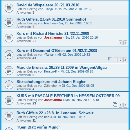
David de Wispelaere 20./21.03.2010
Letzter Beitrag von
-Tanja-
«
Do, 25. Mär 2010 07:15
Antworten:
8
Ruth Giffels, 23.-24.01.2010 Sonnenhof
Letzter Beitrag von
Rinchen
«
Sa, 13. Feb 2010 16:31
Antworten:
4
Kurs mit Richard Hinrichs 21./22.11.2009
Letzter Beitrag von
Josatianma
«
So, 17. Jan 2010 20:16
Antworten:
21
1
2
Kurs mit Desmond O'Brien am 01./02.11.2009
Letzter Beitrag von
-Tanja-
«
Mi, 02. Dez 2009 19:33
Antworten:
43
1
2
3
Marc de Broissia, 28./29.11.2009 in Wangen/Allgäu
Letzter Beitrag von
Kerstin-K
«
Mi, 02. Dez 2009 00:28
Antworten:
5
Sitzschulungskurs mit Johann Riegler
Letzter Beitrag von
Zähnchen
«
Di, 01. Dez 2009 08:05
Antworten:
4
KURS mit PASCALE BERTHIER in HESSEN OKTOBER 09
Letzter Beitrag von
Josatianma
«
Mo, 16. Nov 2009 15:18
Antworten:
23
1
2
Ruth Giffels 22.+23.8. in Lengnau, Schweiz
Letzter Beitrag von
bea
«
Di, 10. Nov 2009 10:07
Antworten:
11
"Kein Blatt vor´m Mund"