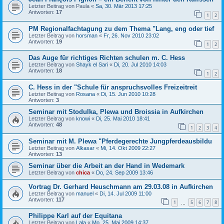
Letzter Beitrag von
Paula
«
Sa, 30. Mär 2013 17:25
Antworten:
17
1
2
PM Regionalfachtagung zu dem Thema "Lang, eng oder tief
Letzter Beitrag von
horsman
«
Fr, 26. Nov 2010 23:02
Antworten:
19
1
2
Das Auge für richtiges Richten schulen m. C. Hess
Letzter Beitrag von
Shayk el Sari
«
Di, 20. Jul 2010 14:03
Antworten:
18
1
2
C. Hess in der "Schule für anspruchsvolles Freizeitreit
Letzter Beitrag von
Rosana
«
Di, 15. Jun 2010 10:28
Antworten:
3
Seminar mit Stodulka, Plewa und Broissia in Aufkirchen
Letzter Beitrag von
knowi
«
Di, 25. Mai 2010 18:41
Antworten:
48
1
2
3
4
Seminar mit M. Plewa "Pferdegerechte Jungpferdeausbildu
Letzter Beitrag von
Alkasar
«
Mi, 14. Okt 2009 22:27
Antworten:
13
Seminar über die Arbeit an der Hand in Wedemark
Letzter Beitrag von
chica
«
Do, 24. Sep 2009 13:46
Vortrag Dr. Gerhard Heuschmann am 29.03.08 in Aufkirchen
Letzter Beitrag von
manuel
«
Di, 14. Jul 2009 11:00
Antworten:
117
1
5
6
7
8
…
Philippe Karl auf der Equitana
Letzter Beitrag von
Lala
«
Mo, 25. Mai 2009 14:37