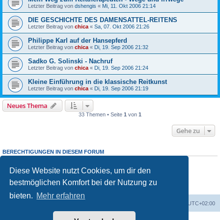
Letzter Beitrag von
dshengis
«
Mi, 11. Okt 2006 21:14
DIE GESCHICHTE DES DAMENSATTEL-REITENS
Letzter Beitrag von
chica
«
Sa, 07. Okt 2006 21:26
Philippe Karl auf der Hansepferd
Letzter Beitrag von
chica
«
Di, 19. Sep 2006 21:32
Sadko G. Solinski - Nachruf
Letzter Beitrag von
chica
«
Di, 19. Sep 2006 21:24
Kleine Einführung in die klassische Reitkunst
Letzter Beitrag von
chica
«
Di, 19. Sep 2006 21:19
Neues Thema
33 Themen • Seite
1
von
1
Gehe zu
BERECHTIGUNGEN IN DIESEM FORUM
Du darfst
keine
neuen Themen in diesem Forum erstellen.
Du darfst
keine
Antworten zu Themen in diesem Forum erstellen.
Diese Website nutzt Cookies, um dir den
Du darfst deine Beiträge in diesem Forum
nicht
ändern.
bestmöglichen Komfort bei der Nutzung zu
Du darfst deine Beiträge in diesem Forum
nicht
löschen.
Du darfst
keine
Dateianhänge in diesem Forum erstellen.
bieten.
Mehr erfahren
Foren-Übersicht
Alle Zeiten sind
UTC+02:00