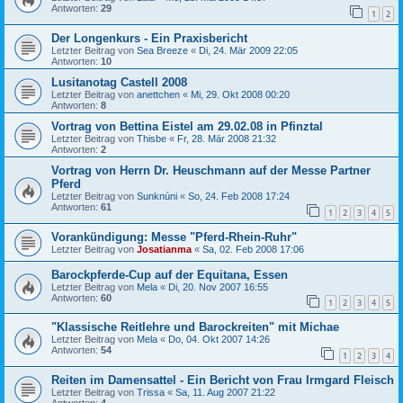
Antworten:
29
1
2
Der Longenkurs - Ein Praxisbericht
Letzter Beitrag von
Sea Breeze
«
Di, 24. Mär 2009 22:05
Antworten:
10
Lusitanotag Castell 2008
Letzter Beitrag von
anettchen
«
Mi, 29. Okt 2008 00:20
Antworten:
8
Vortrag von Bettina Eistel am 29.02.08 in Pfinztal
Letzter Beitrag von
Thisbe
«
Fr, 28. Mär 2008 21:32
Antworten:
2
Vortrag von Herrn Dr. Heuschmann auf der Messe Partner
Pferd
Letzter Beitrag von
Sunknúni
«
So, 24. Feb 2008 17:24
Antworten:
61
1
2
3
4
5
Vorankündigung: Messe "Pferd-Rhein-Ruhr"
Letzter Beitrag von
Josatianma
«
Sa, 02. Feb 2008 17:06
Barockpferde-Cup auf der Equitana, Essen
Letzter Beitrag von
Mela
«
Di, 20. Nov 2007 16:55
Antworten:
60
1
2
3
4
5
"Klassische Reitlehre und Barockreiten" mit Michae
Letzter Beitrag von
Mela
«
Do, 04. Okt 2007 14:26
Antworten:
54
1
2
3
4
Reiten im Damensattel - Ein Bericht von Frau Irmgard Fleisch
Letzter Beitrag von
Trissa
«
Sa, 11. Aug 2007 21:22
Antworten:
4