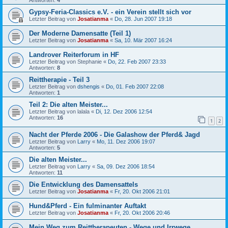
Gypsy-Feria-Classics e.V. - ein Verein stellt sich vor
Letzter Beitrag von
Josatianma
«
Do, 28. Jun 2007 19:18
Der Moderne Damensatte (Teil 1)
Letzter Beitrag von
Josatianma
«
Sa, 10. Mär 2007 16:24
Landrover Reiterforum in HF
Letzter Beitrag von
Stephanie
«
Do, 22. Feb 2007 23:33
Antworten:
8
Reittherapie - Teil 3
Letzter Beitrag von
dshengis
«
Do, 01. Feb 2007 22:08
Antworten:
1
Teil 2: Die alten Meister...
Letzter Beitrag von
lalala
«
Di, 12. Dez 2006 12:54
Antworten:
16
1
2
Nacht der Pferde 2006 - Die Galashow der Pferd& Jagd
Letzter Beitrag von
Larry
«
Mo, 11. Dez 2006 19:07
Antworten:
5
Die alten Meister...
Letzter Beitrag von
Larry
«
Sa, 09. Dez 2006 18:54
Antworten:
11
Die Entwicklung des Damensattels
Letzter Beitrag von
Josatianma
«
Fr, 20. Okt 2006 21:01
Hund&Pferd - Ein fulminanter Auftakt
Letzter Beitrag von
Josatianma
«
Fr, 20. Okt 2006 20:46
Mein Weg zum Reittherapeuten - Wege und Irrwege