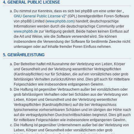
4. GENERAL PUBLIC LICENSE
Du nimmst zur Kenntnis, dass es sich bei phpBB um eine unter der „
GNU General Public License v2
“ (GPL) bereitgestellten Foren-Software
von phpBB Limited (
www.phpbb.com
) handelt; deutschsprachige
Informationen werden durch die deutschsprachige Community unter
www.phpbb.de
zur Verfügung gestellt. Beide haben keinen Einfluss auf
die Art und Weise, wie die Software verwendet wird. Sie können
insbesondere die Verwendung der Software für bestimmte Zwecke nicht
untersagen oder auf Inhalte fremder Foren Einfluss nehmen.
5. GEWÄHRLEISTUNG
Der Betreiber haftet mit Ausnahme der Verletzung von Leben, Körper
und Gesundheit und der Verletzung wesentlicher Vertragspflichten
(Kardinalpflichten) nur für Schäden, die auf ein vorsätzliches oder grob
fahrlässiges Verhalten zurückzuführen sind. Dies gilt auch für mittelbare
Folgeschäden wie insbesondere entgangenen Gewinn.
Die Haftung ist gegenüber Verbrauchern außer bei vorsätzlichem oder
grob fahrlässigem Verhalten oder bei Schäden aus der Verletzung von
Leben, Körper und Gesundheit und der Verletzung wesentlicher
Vertragspflichten (Kardinalpflichten) auf die bei Vertragsschluss
typischerweise vorhersehbaren Schäden und im übrigen der Höhe nach
auf die vertragstypischen Durchschnittsschäden begrenzt. Dies gilt auch
für mittelbare Folgeschäden wie insbesondere entgangenen Gewinn.
Die Haftung ist gegenüber Unternehmern außer bei der Verletzung von
Leben, Körper und Gesundheit oder vorsätzlichem oder grob