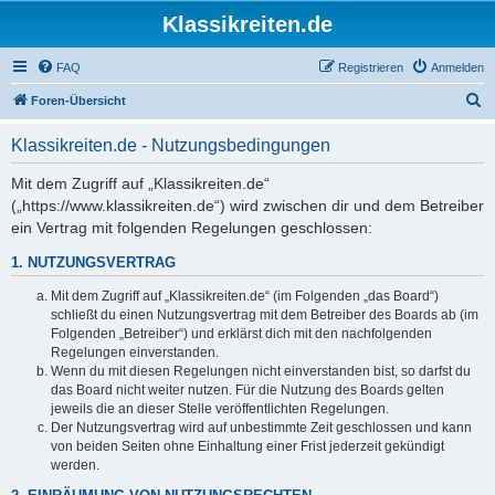
Klassikreiten.de
FAQ
Registrieren
Anmelden
S
Foren-Übersicht
u
Klassikreiten.de - Nutzungsbedingungen
c
h
Mit dem Zugriff auf „Klassikreiten.de“
(„https://www.klassikreiten.de“) wird zwischen dir und dem Betreiber
e
ein Vertrag mit folgenden Regelungen geschlossen:
1. NUTZUNGSVERTRAG
Mit dem Zugriff auf „Klassikreiten.de“ (im Folgenden „das Board“)
schließt du einen Nutzungsvertrag mit dem Betreiber des Boards ab (im
Folgenden „Betreiber“) und erklärst dich mit den nachfolgenden
Regelungen einverstanden.
Wenn du mit diesen Regelungen nicht einverstanden bist, so darfst du
das Board nicht weiter nutzen. Für die Nutzung des Boards gelten
jeweils die an dieser Stelle veröffentlichten Regelungen.
Der Nutzungsvertrag wird auf unbestimmte Zeit geschlossen und kann
von beiden Seiten ohne Einhaltung einer Frist jederzeit gekündigt
werden.