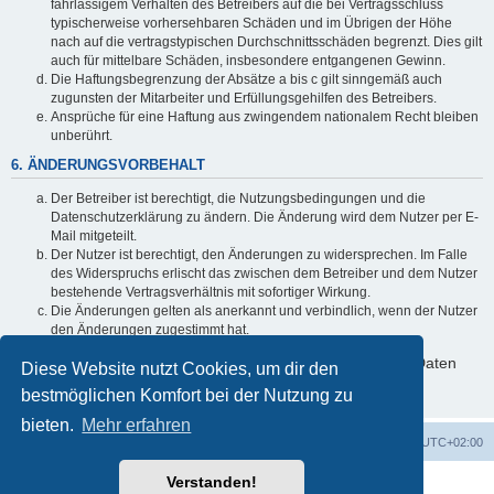
fahrlässigem Verhalten des Betreibers auf die bei Vertragsschluss
typischerweise vorhersehbaren Schäden und im Übrigen der Höhe
nach auf die vertragstypischen Durchschnittsschäden begrenzt. Dies gilt
auch für mittelbare Schäden, insbesondere entgangenen Gewinn.
Die Haftungsbegrenzung der Absätze a bis c gilt sinngemäß auch
zugunsten der Mitarbeiter und Erfüllungsgehilfen des Betreibers.
Ansprüche für eine Haftung aus zwingendem nationalem Recht bleiben
unberührt.
6. ÄNDERUNGSVORBEHALT
Der Betreiber ist berechtigt, die Nutzungsbedingungen und die
Datenschutzerklärung zu ändern. Die Änderung wird dem Nutzer per E-
Mail mitgeteilt.
Der Nutzer ist berechtigt, den Änderungen zu widersprechen. Im Falle
des Widerspruchs erlischt das zwischen dem Betreiber und dem Nutzer
bestehende Vertragsverhältnis mit sofortiger Wirkung.
Die Änderungen gelten als anerkannt und verbindlich, wenn der Nutzer
den Änderungen zugestimmt hat.
Informationen über den Umgang mit deinen persönlichen Daten
Diese Website nutzt Cookies, um dir den
sind in der Datenschutzerklärung enthalten.
bestmöglichen Komfort bei der Nutzung zu
bieten.
Mehr erfahren
Foren-Übersicht
Alle Zeiten sind
UTC+02:00
Verstanden!
Powered by
phpBB
® Forum Software © phpBB Limited