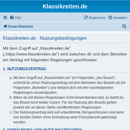
Klassikreiten.de
FAQ
Registrieren
Anmelden
S
Foren-Übersicht
u
Klassikreiten.de - Nutzungsbedingungen
c
h
Mit dem Zugriff auf „Klassikreiten.de“
(„https://www.klassikreiten.de“) wird zwischen dir und dem Betreiber
e
ein Vertrag mit folgenden Regelungen geschlossen:
1. NUTZUNGSVERTRAG
Mit dem Zugriff auf „Klassikreiten.de“ (im Folgenden „das Board“)
schließt du einen Nutzungsvertrag mit dem Betreiber des Boards ab (im
Folgenden „Betreiber“) und erklärst dich mit den nachfolgenden
Regelungen einverstanden.
Wenn du mit diesen Regelungen nicht einverstanden bist, so darfst du
das Board nicht weiter nutzen. Für die Nutzung des Boards gelten
jeweils die an dieser Stelle veröffentlichten Regelungen.
Der Nutzungsvertrag wird auf unbestimmte Zeit geschlossen und kann
von beiden Seiten ohne Einhaltung einer Frist jederzeit gekündigt
werden.