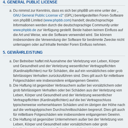
4. GENERAL PUBLIC LICENSE
Du nimmst zur Kenntnis, dass es sich bei phpBB um eine unter der „
GNU General Public License v2
“ (GPL) bereitgestellten Foren-Software
von phpBB Limited (
www.phpbb.com
) handelt; deutschsprachige
Informationen werden durch die deutschsprachige Community unter
www.phpbb.de
zur Verfügung gestellt. Beide haben keinen Einfluss auf
die Art und Weise, wie die Software verwendet wird. Sie können
insbesondere die Verwendung der Software für bestimmte Zwecke nicht
untersagen oder auf Inhalte fremder Foren Einfluss nehmen.
5. GEWÄHRLEISTUNG
Der Betreiber haftet mit Ausnahme der Verletzung von Leben, Körper
und Gesundheit und der Verletzung wesentlicher Vertragspflichten
(Kardinalpflichten) nur für Schäden, die auf ein vorsätzliches oder grob
fahrlässiges Verhalten zurückzuführen sind. Dies gilt auch für mittelbare
Folgeschäden wie insbesondere entgangenen Gewinn.
Die Haftung ist gegenüber Verbrauchern außer bei vorsätzlichem oder
grob fahrlässigem Verhalten oder bei Schäden aus der Verletzung von
Leben, Körper und Gesundheit und der Verletzung wesentlicher
Vertragspflichten (Kardinalpflichten) auf die bei Vertragsschluss
typischerweise vorhersehbaren Schäden und im übrigen der Höhe nach
auf die vertragstypischen Durchschnittsschäden begrenzt. Dies gilt auch
für mittelbare Folgeschäden wie insbesondere entgangenen Gewinn.
Die Haftung ist gegenüber Unternehmern außer bei der Verletzung von
Leben, Körper und Gesundheit oder vorsätzlichem oder grob