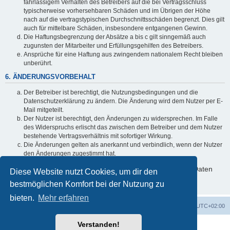
fahrlässigem Verhalten des Betreibers auf die bei Vertragsschluss
typischerweise vorhersehbaren Schäden und im Übrigen der Höhe
nach auf die vertragstypischen Durchschnittsschäden begrenzt. Dies gilt
auch für mittelbare Schäden, insbesondere entgangenen Gewinn.
Die Haftungsbegrenzung der Absätze a bis c gilt sinngemäß auch
zugunsten der Mitarbeiter und Erfüllungsgehilfen des Betreibers.
Ansprüche für eine Haftung aus zwingendem nationalem Recht bleiben
unberührt.
6. ÄNDERUNGSVORBEHALT
Der Betreiber ist berechtigt, die Nutzungsbedingungen und die
Datenschutzerklärung zu ändern. Die Änderung wird dem Nutzer per E-
Mail mitgeteilt.
Der Nutzer ist berechtigt, den Änderungen zu widersprechen. Im Falle
des Widerspruchs erlischt das zwischen dem Betreiber und dem Nutzer
bestehende Vertragsverhältnis mit sofortiger Wirkung.
Die Änderungen gelten als anerkannt und verbindlich, wenn der Nutzer
den Änderungen zugestimmt hat.
Informationen über den Umgang mit deinen persönlichen Daten
Diese Website nutzt Cookies, um dir den
sind in der Datenschutzerklärung enthalten.
bestmöglichen Komfort bei der Nutzung zu
bieten.
Mehr erfahren
Foren-Übersicht
Alle Zeiten sind
UTC+02:00
Verstanden!
Powered by
phpBB
® Forum Software © phpBB Limited