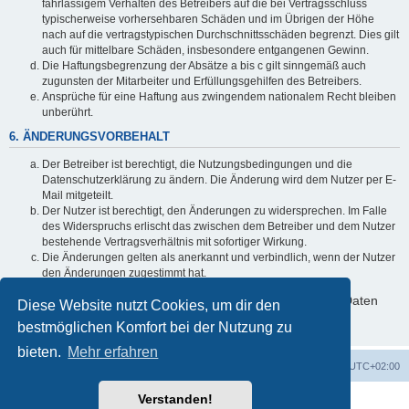
fahrlässigem Verhalten des Betreibers auf die bei Vertragsschluss
typischerweise vorhersehbaren Schäden und im Übrigen der Höhe
nach auf die vertragstypischen Durchschnittsschäden begrenzt. Dies gilt
auch für mittelbare Schäden, insbesondere entgangenen Gewinn.
Die Haftungsbegrenzung der Absätze a bis c gilt sinngemäß auch
zugunsten der Mitarbeiter und Erfüllungsgehilfen des Betreibers.
Ansprüche für eine Haftung aus zwingendem nationalem Recht bleiben
unberührt.
6. ÄNDERUNGSVORBEHALT
Der Betreiber ist berechtigt, die Nutzungsbedingungen und die
Datenschutzerklärung zu ändern. Die Änderung wird dem Nutzer per E-
Mail mitgeteilt.
Der Nutzer ist berechtigt, den Änderungen zu widersprechen. Im Falle
des Widerspruchs erlischt das zwischen dem Betreiber und dem Nutzer
bestehende Vertragsverhältnis mit sofortiger Wirkung.
Die Änderungen gelten als anerkannt und verbindlich, wenn der Nutzer
den Änderungen zugestimmt hat.
Informationen über den Umgang mit deinen persönlichen Daten
Diese Website nutzt Cookies, um dir den
sind in der Datenschutzerklärung enthalten.
bestmöglichen Komfort bei der Nutzung zu
bieten.
Mehr erfahren
Foren-Übersicht
Alle Zeiten sind
UTC+02:00
Verstanden!
Powered by
phpBB
® Forum Software © phpBB Limited