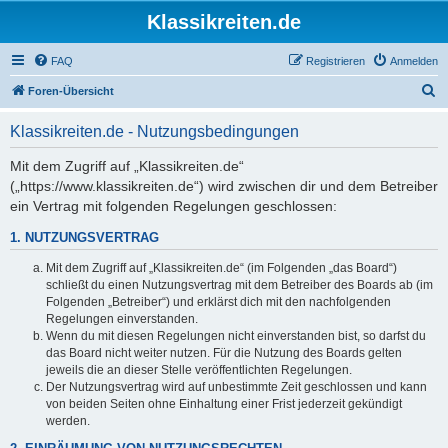
Klassikreiten.de
FAQ
Registrieren
Anmelden
S
Foren-Übersicht
u
Klassikreiten.de - Nutzungsbedingungen
c
h
Mit dem Zugriff auf „Klassikreiten.de“
(„https://www.klassikreiten.de“) wird zwischen dir und dem Betreiber
e
ein Vertrag mit folgenden Regelungen geschlossen:
1. NUTZUNGSVERTRAG
Mit dem Zugriff auf „Klassikreiten.de“ (im Folgenden „das Board“)
schließt du einen Nutzungsvertrag mit dem Betreiber des Boards ab (im
Folgenden „Betreiber“) und erklärst dich mit den nachfolgenden
Regelungen einverstanden.
Wenn du mit diesen Regelungen nicht einverstanden bist, so darfst du
das Board nicht weiter nutzen. Für die Nutzung des Boards gelten
jeweils die an dieser Stelle veröffentlichten Regelungen.
Der Nutzungsvertrag wird auf unbestimmte Zeit geschlossen und kann
von beiden Seiten ohne Einhaltung einer Frist jederzeit gekündigt
werden.