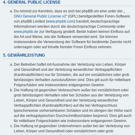
4. GENERAL PUBLIC LICENSE
Du nimmst zur Kenntnis, dass es sich bei phpBB um eine unter der „
GNU General Public License v2
“ (GPL) bereitgestellten Foren-Software
von phpBB Limited (
www.phpbb.com
) handelt; deutschsprachige
Informationen werden durch die deutschsprachige Community unter
www.phpbb.de
zur Verfügung gestellt. Beide haben keinen Einfluss auf
die Art und Weise, wie die Software verwendet wird. Sie können
insbesondere die Verwendung der Software für bestimmte Zwecke nicht
untersagen oder auf Inhalte fremder Foren Einfluss nehmen.
5. GEWÄHRLEISTUNG
Der Betreiber haftet mit Ausnahme der Verletzung von Leben, Körper
und Gesundheit und der Verletzung wesentlicher Vertragspflichten
(Kardinalpflichten) nur für Schäden, die auf ein vorsätzliches oder grob
fahrlässiges Verhalten zurückzuführen sind. Dies gilt auch für mittelbare
Folgeschäden wie insbesondere entgangenen Gewinn.
Die Haftung ist gegenüber Verbrauchern außer bei vorsätzlichem oder
grob fahrlässigem Verhalten oder bei Schäden aus der Verletzung von
Leben, Körper und Gesundheit und der Verletzung wesentlicher
Vertragspflichten (Kardinalpflichten) auf die bei Vertragsschluss
typischerweise vorhersehbaren Schäden und im übrigen der Höhe nach
auf die vertragstypischen Durchschnittsschäden begrenzt. Dies gilt auch
für mittelbare Folgeschäden wie insbesondere entgangenen Gewinn.
Die Haftung ist gegenüber Unternehmern außer bei der Verletzung von
Leben, Körper und Gesundheit oder vorsätzlichem oder grob