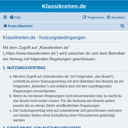
Klassikreiten.de
FAQ
Registrieren
Anmelden
S
Foren-Übersicht
u
Klassikreiten.de - Nutzungsbedingungen
c
h
Mit dem Zugriff auf „Klassikreiten.de“
(„https://www.klassikreiten.de“) wird zwischen dir und dem Betreiber
e
ein Vertrag mit folgenden Regelungen geschlossen:
1. NUTZUNGSVERTRAG
Mit dem Zugriff auf „Klassikreiten.de“ (im Folgenden „das Board“)
schließt du einen Nutzungsvertrag mit dem Betreiber des Boards ab (im
Folgenden „Betreiber“) und erklärst dich mit den nachfolgenden
Regelungen einverstanden.
Wenn du mit diesen Regelungen nicht einverstanden bist, so darfst du
das Board nicht weiter nutzen. Für die Nutzung des Boards gelten
jeweils die an dieser Stelle veröffentlichten Regelungen.
Der Nutzungsvertrag wird auf unbestimmte Zeit geschlossen und kann
von beiden Seiten ohne Einhaltung einer Frist jederzeit gekündigt
werden.