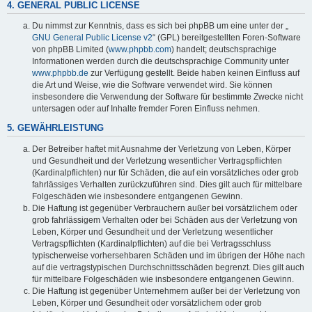
4. GENERAL PUBLIC LICENSE
Du nimmst zur Kenntnis, dass es sich bei phpBB um eine unter der „
GNU General Public License v2
“ (GPL) bereitgestellten Foren-Software
von phpBB Limited (
www.phpbb.com
) handelt; deutschsprachige
Informationen werden durch die deutschsprachige Community unter
www.phpbb.de
zur Verfügung gestellt. Beide haben keinen Einfluss auf
die Art und Weise, wie die Software verwendet wird. Sie können
insbesondere die Verwendung der Software für bestimmte Zwecke nicht
untersagen oder auf Inhalte fremder Foren Einfluss nehmen.
5. GEWÄHRLEISTUNG
Der Betreiber haftet mit Ausnahme der Verletzung von Leben, Körper
und Gesundheit und der Verletzung wesentlicher Vertragspflichten
(Kardinalpflichten) nur für Schäden, die auf ein vorsätzliches oder grob
fahrlässiges Verhalten zurückzuführen sind. Dies gilt auch für mittelbare
Folgeschäden wie insbesondere entgangenen Gewinn.
Die Haftung ist gegenüber Verbrauchern außer bei vorsätzlichem oder
grob fahrlässigem Verhalten oder bei Schäden aus der Verletzung von
Leben, Körper und Gesundheit und der Verletzung wesentlicher
Vertragspflichten (Kardinalpflichten) auf die bei Vertragsschluss
typischerweise vorhersehbaren Schäden und im übrigen der Höhe nach
auf die vertragstypischen Durchschnittsschäden begrenzt. Dies gilt auch
für mittelbare Folgeschäden wie insbesondere entgangenen Gewinn.
Die Haftung ist gegenüber Unternehmern außer bei der Verletzung von
Leben, Körper und Gesundheit oder vorsätzlichem oder grob