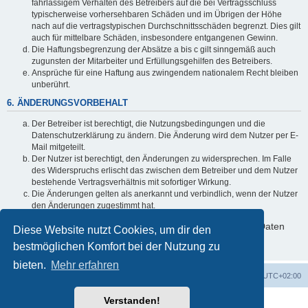
fahrlässigem Verhalten des Betreibers auf die bei Vertragsschluss
typischerweise vorhersehbaren Schäden und im Übrigen der Höhe
nach auf die vertragstypischen Durchschnittsschäden begrenzt. Dies gilt
auch für mittelbare Schäden, insbesondere entgangenen Gewinn.
Die Haftungsbegrenzung der Absätze a bis c gilt sinngemäß auch
zugunsten der Mitarbeiter und Erfüllungsgehilfen des Betreibers.
Ansprüche für eine Haftung aus zwingendem nationalem Recht bleiben
unberührt.
6. ÄNDERUNGSVORBEHALT
Der Betreiber ist berechtigt, die Nutzungsbedingungen und die
Datenschutzerklärung zu ändern. Die Änderung wird dem Nutzer per E-
Mail mitgeteilt.
Der Nutzer ist berechtigt, den Änderungen zu widersprechen. Im Falle
des Widerspruchs erlischt das zwischen dem Betreiber und dem Nutzer
bestehende Vertragsverhältnis mit sofortiger Wirkung.
Die Änderungen gelten als anerkannt und verbindlich, wenn der Nutzer
den Änderungen zugestimmt hat.
Informationen über den Umgang mit deinen persönlichen Daten
Diese Website nutzt Cookies, um dir den
sind in der Datenschutzerklärung enthalten.
bestmöglichen Komfort bei der Nutzung zu
bieten.
Mehr erfahren
Foren-Übersicht
Alle Zeiten sind
UTC+02:00
Verstanden!
Powered by
phpBB
® Forum Software © phpBB Limited