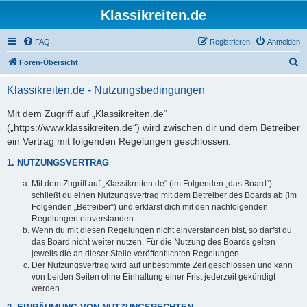
Klassikreiten.de
FAQ
Registrieren
Anmelden
S
Foren-Übersicht
u
Klassikreiten.de - Nutzungsbedingungen
c
h
Mit dem Zugriff auf „Klassikreiten.de“
(„https://www.klassikreiten.de“) wird zwischen dir und dem Betreiber
e
ein Vertrag mit folgenden Regelungen geschlossen:
1. NUTZUNGSVERTRAG
Mit dem Zugriff auf „Klassikreiten.de“ (im Folgenden „das Board“)
schließt du einen Nutzungsvertrag mit dem Betreiber des Boards ab (im
Folgenden „Betreiber“) und erklärst dich mit den nachfolgenden
Regelungen einverstanden.
Wenn du mit diesen Regelungen nicht einverstanden bist, so darfst du
das Board nicht weiter nutzen. Für die Nutzung des Boards gelten
jeweils die an dieser Stelle veröffentlichten Regelungen.
Der Nutzungsvertrag wird auf unbestimmte Zeit geschlossen und kann
von beiden Seiten ohne Einhaltung einer Frist jederzeit gekündigt
werden.