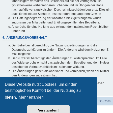
fahrlässigem Verhalten des Betreibers auf die bei Vertragsschluss
typischerweise vorhersehbaren Schäden und im Übrigen der Höhe
nach auf die vertragstypischen Durchschnittsschäden begrenzt. Dies gilt
auch für mittelbare Schäden, insbesondere entgangenen Gewinn.
Die Haftungsbegrenzung der Absätze a bis c gilt sinngemäß auch
zugunsten der Mitarbeiter und Erfüllungsgehilfen des Betreibers.
Ansprüche für eine Haftung aus zwingendem nationalem Recht bleiben
unberührt.
6. ÄNDERUNGSVORBEHALT
Der Betreiber ist berechtigt, die Nutzungsbedingungen und die
Datenschutzerklärung zu ändern. Die Änderung wird dem Nutzer per E-
Mail mitgeteilt.
Der Nutzer ist berechtigt, den Änderungen zu widersprechen. Im Falle
des Widerspruchs erlischt das zwischen dem Betreiber und dem Nutzer
bestehende Vertragsverhältnis mit sofortiger Wirkung.
Die Änderungen gelten als anerkannt und verbindlich, wenn der Nutzer
den Änderungen zugestimmt hat.
Informationen über den Umgang mit deinen persönlichen Daten
Diese Website nutzt Cookies, um dir den
sind in der Datenschutzerklärung enthalten.
bestmöglichen Komfort bei der Nutzung zu
bieten.
Mehr erfahren
Foren-Übersicht
Alle Zeiten sind
UTC+02:00
Verstanden!
Powered by
phpBB
® Forum Software © phpBB Limited