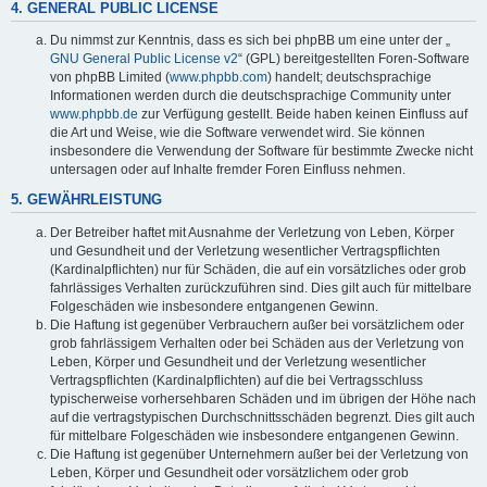
4. GENERAL PUBLIC LICENSE
Du nimmst zur Kenntnis, dass es sich bei phpBB um eine unter der „
GNU General Public License v2
“ (GPL) bereitgestellten Foren-Software
von phpBB Limited (
www.phpbb.com
) handelt; deutschsprachige
Informationen werden durch die deutschsprachige Community unter
www.phpbb.de
zur Verfügung gestellt. Beide haben keinen Einfluss auf
die Art und Weise, wie die Software verwendet wird. Sie können
insbesondere die Verwendung der Software für bestimmte Zwecke nicht
untersagen oder auf Inhalte fremder Foren Einfluss nehmen.
5. GEWÄHRLEISTUNG
Der Betreiber haftet mit Ausnahme der Verletzung von Leben, Körper
und Gesundheit und der Verletzung wesentlicher Vertragspflichten
(Kardinalpflichten) nur für Schäden, die auf ein vorsätzliches oder grob
fahrlässiges Verhalten zurückzuführen sind. Dies gilt auch für mittelbare
Folgeschäden wie insbesondere entgangenen Gewinn.
Die Haftung ist gegenüber Verbrauchern außer bei vorsätzlichem oder
grob fahrlässigem Verhalten oder bei Schäden aus der Verletzung von
Leben, Körper und Gesundheit und der Verletzung wesentlicher
Vertragspflichten (Kardinalpflichten) auf die bei Vertragsschluss
typischerweise vorhersehbaren Schäden und im übrigen der Höhe nach
auf die vertragstypischen Durchschnittsschäden begrenzt. Dies gilt auch
für mittelbare Folgeschäden wie insbesondere entgangenen Gewinn.
Die Haftung ist gegenüber Unternehmern außer bei der Verletzung von
Leben, Körper und Gesundheit oder vorsätzlichem oder grob