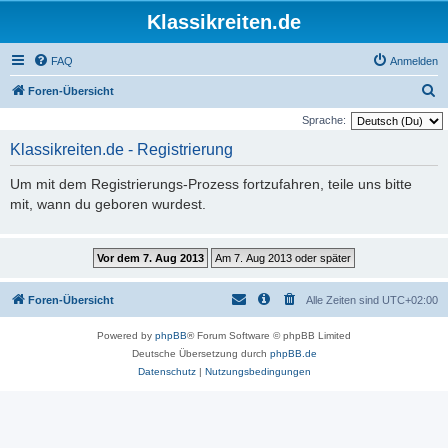
Klassikreiten.de
FAQ
Anmelden
S
Foren-Übersicht
u
Sprache:
c
Klassikreiten.de - Registrierung
h
Um mit dem Registrierungs-Prozess fortzufahren, teile uns bitte
e
mit, wann du geboren wurdest.
Foren-Übersicht
Alle Zeiten sind
UTC+02:00
Powered by
phpBB
® Forum Software © phpBB Limited
Deutsche Übersetzung durch
phpBB.de
Datenschutz
|
Nutzungsbedingungen