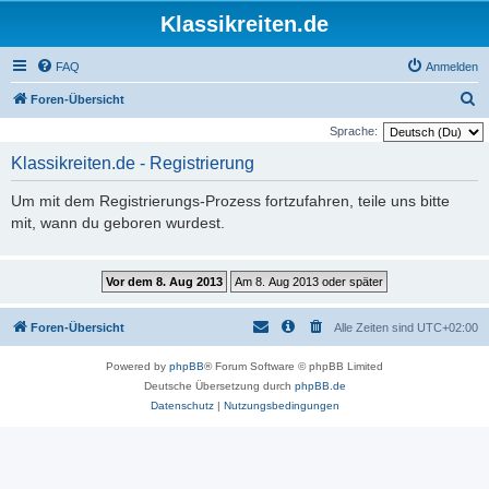
Klassikreiten.de
FAQ
Anmelden
S
Foren-Übersicht
u
Sprache:
c
Klassikreiten.de - Registrierung
h
Um mit dem Registrierungs-Prozess fortzufahren, teile uns bitte
e
mit, wann du geboren wurdest.
Foren-Übersicht
Alle Zeiten sind
UTC+02:00
Powered by
phpBB
® Forum Software © phpBB Limited
Deutsche Übersetzung durch
phpBB.de
Datenschutz
|
Nutzungsbedingungen