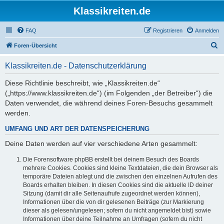
Klassikreiten.de
FAQ
Registrieren
Anmelden
S
Foren-Übersicht
u
Klassikreiten.de - Datenschutzerklärung
c
h
Diese Richtlinie beschreibt, wie „Klassikreiten.de“
(„https://www.klassikreiten.de“) (im Folgenden „der Betreiber“) die
e
Daten verwendet, die während deines Foren-Besuchs gesammelt
werden.
UMFANG UND ART DER DATENSPEICHERUNG
Deine Daten werden auf vier verschiedene Arten gesammelt:
Die Forensoftware phpBB erstellt bei deinem Besuch des Boards
mehrere Cookies. Cookies sind kleine Textdateien, die dein Browser als
temporäre Dateien ablegt und die zwischen den einzelnen Aufrufen des
Boards erhalten bleiben. In diesen Cookies sind die aktuelle ID deiner
Sitzung (damit dir alle Seitenaufrufe zugeordnet werden können),
Informationen über die von dir gelesenen Beiträge (zur Markierung
dieser als gelesen/ungelesen; sofern du nicht angemeldet bist) sowie
Informationen über deine Teilnahme an Umfragen (sofern du nicht