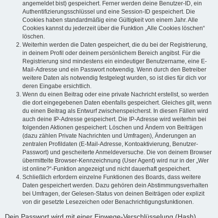
angemeldet bist) gespeichert. Ferner werden deine Benutzer-ID, ein
Authentifizierungsschlüssel und eine Session-ID gespeichert. Die
Cookies haben standardmäßig eine Gültigkeit von einem Jahr. Alle
Cookies kannst du jederzeit über die Funktion „Alle Cookies löschen“
löschen.
Weiterhin werden die Daten gespeichert, die du bei der Registrierung,
in deinem Profil oder deinem persönlichem Bereich angibst. Für die
Registrierung sind mindestens ein eindeutiger Benutzername, eine E-
Mail-Adresse und ein Passwort notwendig. Wenn durch den Betreiber
weitere Daten als notwendig festgelegt wurden, so ist dies für dich vor
deren Eingabe ersichtlich.
Wenn du einen Beitrag oder eine private Nachricht erstellst, so werden
die dort eingegebenen Daten ebenfalls gespeichert. Gleiches gilt, wenn
du einen Beitrag als Entwurf zwischenspeicherst. In diesen Fällen wird
auch deine IP-Adresse gespeichert. Die IP-Adresse wird weiterhin bei
folgenden Aktionen gespeichert: Löschen und Ändern von Beiträgen
(dazu zählen Private Nachrichten und Umfragen), Änderungen an
zentralen Profildaten (E-Mail-Adresse, Kontoaktivierung, Benutzer-
Passwort) und gescheiterte Anmeldeversuche. Die von deinem Browser
übermittelte Browser-Kennzeichnung (User Agent) wird nur in der „Wer
ist online?“-Funktion angezeigt und nicht dauerhaft gespeichert.
Schließlich erfordern einzelne Funktionen des Boards, dass weitere
Daten gespeichert werden. Dazu gehören dein Abstimmungsverhalten
bei Umfragen, der Gelesen-Status von deinen Beiträgen oder explizit
von dir gesetzte Lesezeichen oder Benachrichtigungsfunktionen.
Dein Passwort wird mit einer Einwege-Verschlüsselung (Hash)