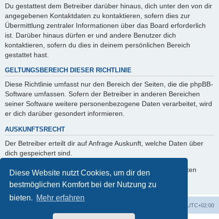
Du gestattest dem Betreiber darüber hinaus, dich unter den von dir
angegebenen Kontaktdaten zu kontaktieren, sofern dies zur
Übermittlung zentraler Informationen über das Board erforderlich
ist. Darüber hinaus dürfen er und andere Benutzer dich
kontaktieren, sofern du dies in deinem persönlichen Bereich
gestattet hast.
GELTUNGSBEREICH DIESER RICHTLINIE
Diese Richtlinie umfasst nur den Bereich der Seiten, die die phpBB-
Software umfassen. Sofern der Betreiber in anderen Bereichen
seiner Software weitere personenbezogene Daten verarbeitet, wird
er dich darüber gesondert informieren.
AUSKUNFTSRECHT
Der Betreiber erteilt dir auf Anfrage Auskunft, welche Daten über
dich gespeichert sind.
Du kannst jederzeit die Löschung bzw. Sperrung deiner Daten
Diese Website nutzt Cookies, um dir den
verlangen. Kontaktiere hierzu bitte den Betreiber.
bestmöglichen Komfort bei der Nutzung zu
bieten.
Mehr erfahren
Foren-Übersicht
Alle Zeiten sind
UTC+02:00