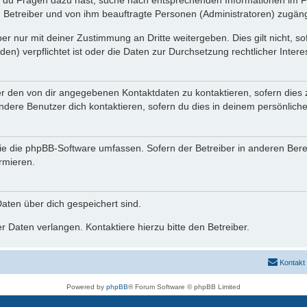
n du Fragen dazu hast, suche nach entsprechenden Informationen im Fo
n Betreiber und von ihm beauftragte Personen (Administratoren) zugäng
r nur mit deiner Zustimmung an Dritte weitergeben. Dies gilt nicht, s
n) verpflichtet ist oder die Daten zur Durchsetzung rechtlicher Interes
er den von dir angegebenen Kontaktdaten zu kontaktieren, sofern dies 
andere Benutzer dich kontaktieren, sofern du dies in deinem persönliche
, die die phpBB-Software umfassen. Sofern der Betreiber in anderen Be
ormieren.
 Daten über dich gespeichert sind.
 Daten verlangen. Kontaktiere hierzu bitte den Betreiber.
Kontakt
Powered by
phpBB
® Forum Software © phpBB Limited
Deutsche Übersetzung durch
phpBB.de