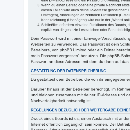
eine E-Mail-Adresse und ein Passwort notwendig. Wenn du
Wenn du einen Beitrag oder eine private Nachricht erste
diesen Fällen wird auch deine IP-Adresse gespeichert. 
Umfragen), Änderungen an zentralen Profildaten (E-Mai
Kennzeichnung (User Agent) wird nur in der „Wer ist onl
Schließlich erfordern einzelne Funktionen des Boards,
explizit von dir gesetzte Lesezeichen oder Benachrichti
Dein Passwort wird mit einer Einwege-Verschlüsselung 
Webseiten zu verwenden. Das Passwort ist dein Schlü
Betreibers, von phpBB Limited oder ein Dritter berec
mein Passwort vergessen“ benutzen. Die phpBB-Softw
Passwort an diese Adresse, mit dem du dann auf das 
GESTATTUNG DER DATENSPEICHERUNG
Du gestattest dem Betreiber, die von dir eingegeben
Darüber hinaus ist der Betreiber berechtigt, im Rahm
und Aktionen zusammen mit deiner IP-Adresse und de
Nachverfolgbarkeit notwendig ist.
REGELUNGEN BEZÜGLICH DER WEITERGABE DEINE
Zweck eines Boards ist es, einen Austausch mit andere
Internet öffentlich zugänglich sein können. Der Betrei