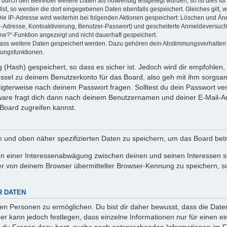
rch den Betreiber weitere Daten als notwendig festgelegt wurden, so ist dies für 
llst, so werden die dort eingegebenen Daten ebenfalls gespeichert. Gleiches gilt, 
Die IP-Adresse wird weiterhin bei folgenden Aktionen gespeichert: Löschen und Än
l-Adresse, Kontoaktivierung, Benutzer-Passwort) und gescheiterte Anmeldeversuch
ine?“-Funktion angezeigt und nicht dauerhaft gespeichert.
 dass weitere Daten gespeichert werden. Dazu gehören dein Abstimmungsverhalten
gungsfunktionen.
(Hash) gespeichert, so dass es sicher ist. Jedoch wird dir empfohlen, 
ssel zu deinem Benutzerkonto für das Board, also geh mit ihm sorgsam
htigterweise nach deinem Passwort fragen. Solltest du dein Passwort v
are fragt dich dann nach deinem Benutzernamen und deiner E-Mail-Ad
Board zugreifen kannst.
en und oben näher spezifizierten Daten zu speichern, um das Board bet
en einer Interessenabwägung zwischen deinen und seinen Interessen sow
r von deinem Browser übermittelter Browser-Kennung zu speichern, so
R DATEN
n Personen zu ermöglichen. Du bist dir daher bewusst, dass die Daten d
ber kann jedoch festlegen, dass einzelne Informationen nur für einen ei