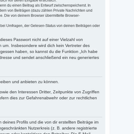
dich vor deren Eingabe ersichtlich.
wenn du einen Beitrag als Entwurf zwischenspeicherst. In
dern von Beiträgen (dazu zählen Private Nachrichten und
e. Die von deinem Browser übermittelte Browser-
 bei Umfragen, der Gelesen-Status von deinen Beiträgen oder
dieses Passwort nicht auf einer Vielzahl von
 um. Insbesondere wird dich kein Vertreter des
ergessen haben, so kannst du die Funktion „Ich habe
resse und sendet anschließend ein neu generiertes
reiben und anbieten zu können.
ie den Interessen Dritter, Zeitpunkte von Zugriffen
fern dies zur Gefahrenabwehr oder zur rechtlichen
eines Profils und die von dir erstellten Beiträge im
ngeschränkten Nutzerkreis (z. B. andere registrierte