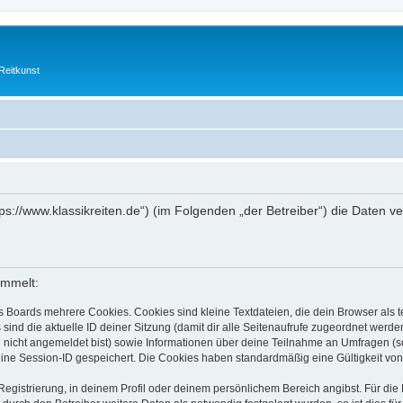
Reitkunst
„https://www.klassikreiten.de“) (im Folgenden „der Betreiber“) die Date
ammelt:
s Boards mehrere Cookies. Cookies sind kleine Textdateien, die dein Browser als
 sind die aktuelle ID deiner Sitzung (damit dir alle Seitenaufrufe zugeordnet werd
u nicht angemeldet bist) sowie Informationen über deine Teilnahme an Umfragen (s
eine Session-ID gespeichert. Die Cookies haben standardmäßig eine Gültigkeit von 
Registrierung, in deinem Profil oder deinem persönlichem Bereich angibst. Für di