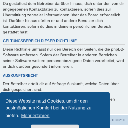
Du gestattest dem Betreiber darüber hinaus, dich unter den von dir
angegebenen Kontaktdaten zu kontaktieren, sofern dies zur
Übermittlung zentraler Informationen über das Board erforderlich
ist. Darüber hinaus dürfen er und andere Benutzer dich
kontaktieren, sofern du dies in deinem persönlichen Bereich
gestattet hast.
GELTUNGSBEREICH DIESER RICHTLINIE
Diese Richtlinie umfasst nur den Bereich der Seiten, die die phpBB-
Software umfassen. Sofern der Betreiber in anderen Bereichen
seiner Software weitere personenbezogene Daten verarbeitet, wird
er dich darüber gesondert informieren.
AUSKUNFTSRECHT
Der Betreiber erteilt dir auf Anfrage Auskunft, welche Daten über
dich gespeichert sind.
Du kannst jederzeit die Löschung bzw. Sperrung deiner Daten
Diese Website nutzt Cookies, um dir den
verlangen. Kontaktiere hierzu bitte den Betreiber.
bestmöglichen Komfort bei der Nutzung zu
bieten.
Mehr erfahren
Foren-Übersicht
Alle Zeiten sind
UTC+02:00