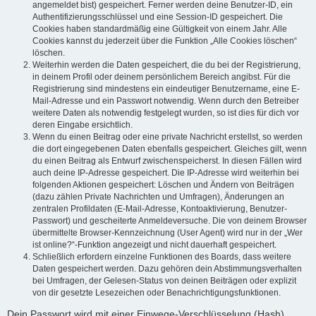
angemeldet bist) gespeichert. Ferner werden deine Benutzer-ID, ein
Authentifizierungsschlüssel und eine Session-ID gespeichert. Die
Cookies haben standardmäßig eine Gültigkeit von einem Jahr. Alle
Cookies kannst du jederzeit über die Funktion „Alle Cookies löschen“
löschen.
Weiterhin werden die Daten gespeichert, die du bei der Registrierung,
in deinem Profil oder deinem persönlichem Bereich angibst. Für die
Registrierung sind mindestens ein eindeutiger Benutzername, eine E-
Mail-Adresse und ein Passwort notwendig. Wenn durch den Betreiber
weitere Daten als notwendig festgelegt wurden, so ist dies für dich vor
deren Eingabe ersichtlich.
Wenn du einen Beitrag oder eine private Nachricht erstellst, so werden
die dort eingegebenen Daten ebenfalls gespeichert. Gleiches gilt, wenn
du einen Beitrag als Entwurf zwischenspeicherst. In diesen Fällen wird
auch deine IP-Adresse gespeichert. Die IP-Adresse wird weiterhin bei
folgenden Aktionen gespeichert: Löschen und Ändern von Beiträgen
(dazu zählen Private Nachrichten und Umfragen), Änderungen an
zentralen Profildaten (E-Mail-Adresse, Kontoaktivierung, Benutzer-
Passwort) und gescheiterte Anmeldeversuche. Die von deinem Browser
übermittelte Browser-Kennzeichnung (User Agent) wird nur in der „Wer
ist online?“-Funktion angezeigt und nicht dauerhaft gespeichert.
Schließlich erfordern einzelne Funktionen des Boards, dass weitere
Daten gespeichert werden. Dazu gehören dein Abstimmungsverhalten
bei Umfragen, der Gelesen-Status von deinen Beiträgen oder explizit
von dir gesetzte Lesezeichen oder Benachrichtigungsfunktionen.
Dein Passwort wird mit einer Einwege-Verschlüsselung (Hash)