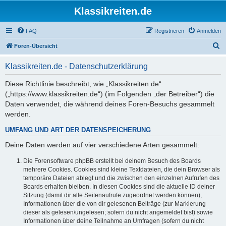
Klassikreiten.de
FAQ
Registrieren
Anmelden
S
Foren-Übersicht
u
Klassikreiten.de - Datenschutzerklärung
c
h
Diese Richtlinie beschreibt, wie „Klassikreiten.de“
(„https://www.klassikreiten.de“) (im Folgenden „der Betreiber“) die
e
Daten verwendet, die während deines Foren-Besuchs gesammelt
werden.
UMFANG UND ART DER DATENSPEICHERUNG
Deine Daten werden auf vier verschiedene Arten gesammelt:
Die Forensoftware phpBB erstellt bei deinem Besuch des Boards
mehrere Cookies. Cookies sind kleine Textdateien, die dein Browser als
temporäre Dateien ablegt und die zwischen den einzelnen Aufrufen des
Boards erhalten bleiben. In diesen Cookies sind die aktuelle ID deiner
Sitzung (damit dir alle Seitenaufrufe zugeordnet werden können),
Informationen über die von dir gelesenen Beiträge (zur Markierung
dieser als gelesen/ungelesen; sofern du nicht angemeldet bist) sowie
Informationen über deine Teilnahme an Umfragen (sofern du nicht