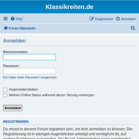
Klassikreiten.de
FAQ
Registrieren
Anmelden
S
Foren-Übersicht
u
Anmelden
c
h
Benutzername:
e
Passwort:
Ich habe mein Passwort vergessen
Angemeldet bleiben
Meinen Online-Status während dieser Sitzung verbergen
REGISTRIEREN
Du musst in diesem Forum registriert sein, um dich anmelden zu können. Die
Registrierung ist in wenigen Augenblicken erledigt und ermöglicht dir, auf
weitere Funktionen zuzugreifen. Die Board-Administration kann registrierten