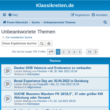
Klassikreiten.de
FAQ
Registrieren
Anmelden
S
Foren-Übersicht
Suche
Unbeantwortete Themen
u
Unbeantwortete Themen
c
Zur erweiterten Suche
h
Suche
Erweiterte Suche
e
Seite
1
von
15
1
2
3
4
5
15
Nächst
Die Suche ergab 709 Treffer
…
Themen
Deuber DOB Valencia und Endurance zu verkaufen
Letzter Beitrag von
Finchen
«
Mi, 30. Mär 2022 16:34
Verfasst in
Marktplatz
Bosal Experience Day am 30.04.2022 in Duisburg
Letzter Beitrag von
Puppa99
«
Mo, 21. Feb 2022 15:34
Verfasst in
Allgemeines
SUCHE Massimo Wandern FK 18/18,5", 37 oder größer KW
Abholung oder Versand
Letzter Beitrag von
Finchen
«
Fr, 02. Jul 2021 09:03
Verfasst in
Marktplatz