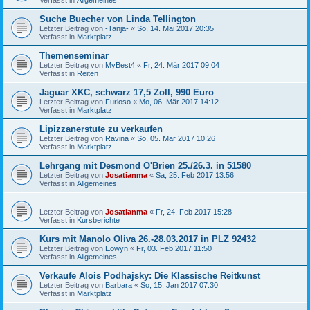
Suche Buecher von Linda Tellington
Letzter Beitrag von
-Tanja-
«
So, 14. Mai 2017 20:35
Verfasst in
Marktplatz
Themenseminar
Letzter Beitrag von
MyBest4
«
Fr, 24. Mär 2017 09:04
Verfasst in
Reiten
Jaguar XKC, schwarz 17,5 Zoll, 990 Euro
Letzter Beitrag von
Furioso
«
Mo, 06. Mär 2017 14:12
Verfasst in
Marktplatz
Lipizzanerstute zu verkaufen
Letzter Beitrag von
Ravina
«
So, 05. Mär 2017 10:26
Verfasst in
Marktplatz
Lehrgang mit Desmond O'Brien 25./26.3. in 51580
Letzter Beitrag von
Josatianma
«
Sa, 25. Feb 2017 13:56
Verfasst in
Allgemeines
Letzter Beitrag von
Josatianma
«
Fr, 24. Feb 2017 15:28
Verfasst in
Kursberichte
Kurs mit Manolo Oliva 26.-28.03.2017 in PLZ 92432
Letzter Beitrag von
Eowyn
«
Fr, 03. Feb 2017 11:50
Verfasst in
Allgemeines
Verkaufe Alois Podhajsky: Die Klassische Reitkunst
Letzter Beitrag von
Barbara
«
So, 15. Jan 2017 07:30
Verfasst in
Marktplatz