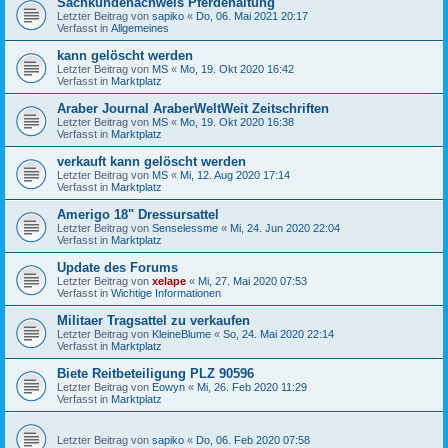
Sachkundenachweis Pferdehaltung
Letzter Beitrag von
sapiko
«
Do, 06. Mai 2021 20:17
Verfasst in
Allgemeines
kann gelöscht werden
Letzter Beitrag von
MS
«
Mo, 19. Okt 2020 16:42
Verfasst in
Marktplatz
Araber Journal AraberWeltWeit Zeitschriften
Letzter Beitrag von
MS
«
Mo, 19. Okt 2020 16:38
Verfasst in
Marktplatz
verkauft kann gelöscht werden
Letzter Beitrag von
MS
«
Mi, 12. Aug 2020 17:14
Verfasst in
Marktplatz
Amerigo 18" Dressursattel
Letzter Beitrag von
Senselessme
«
Mi, 24. Jun 2020 22:04
Verfasst in
Marktplatz
Update des Forums
Letzter Beitrag von
xelape
«
Mi, 27. Mai 2020 07:53
Verfasst in
Wichtige Informationen
Militaer Tragsattel zu verkaufen
Letzter Beitrag von
KleineBlume
«
So, 24. Mai 2020 22:14
Verfasst in
Marktplatz
Biete Reitbeteiligung PLZ 90596
Letzter Beitrag von
Eowyn
«
Mi, 26. Feb 2020 11:29
Verfasst in
Marktplatz
Letzter Beitrag von
sapiko
«
Do, 06. Feb 2020 07:58