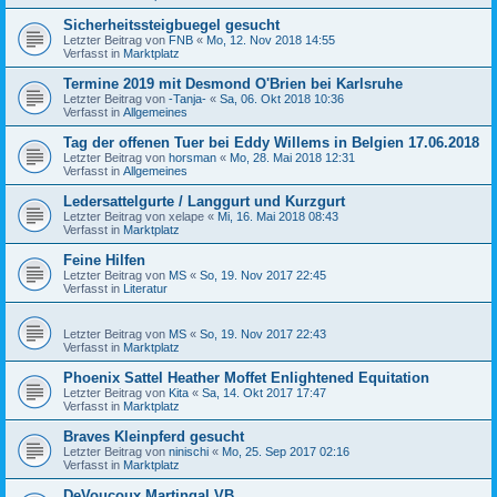
Sicherheitssteigbuegel gesucht
Letzter Beitrag von
FNB
«
Mo, 12. Nov 2018 14:55
Verfasst in
Marktplatz
Termine 2019 mit Desmond O'Brien bei Karlsruhe
Letzter Beitrag von
-Tanja-
«
Sa, 06. Okt 2018 10:36
Verfasst in
Allgemeines
Tag der offenen Tuer bei Eddy Willems in Belgien 17.06.2018
Letzter Beitrag von
horsman
«
Mo, 28. Mai 2018 12:31
Verfasst in
Allgemeines
Ledersattelgurte / Langgurt und Kurzgurt
Letzter Beitrag von
xelape
«
Mi, 16. Mai 2018 08:43
Verfasst in
Marktplatz
Feine Hilfen
Letzter Beitrag von
MS
«
So, 19. Nov 2017 22:45
Verfasst in
Literatur
Letzter Beitrag von
MS
«
So, 19. Nov 2017 22:43
Verfasst in
Marktplatz
Phoenix Sattel Heather Moffet Enlightened Equitation
Letzter Beitrag von
Kita
«
Sa, 14. Okt 2017 17:47
Verfasst in
Marktplatz
Braves Kleinpferd gesucht
Letzter Beitrag von
ninischi
«
Mo, 25. Sep 2017 02:16
Verfasst in
Marktplatz
DeVoucoux Martingal VB