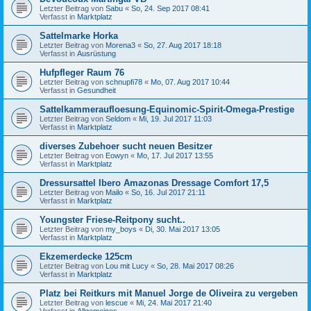
Letzter Beitrag von
Sabu
«
So, 24. Sep 2017 08:41
Verfasst in
Marktplatz
Sattelmarke Horka
Letzter Beitrag von
Morena3
«
So, 27. Aug 2017 18:18
Verfasst in
Ausrüstung
Hufpfleger Raum 76
Letzter Beitrag von
schnupfi78
«
Mo, 07. Aug 2017 10:44
Verfasst in
Gesundheit
Sattelkammeraufloesung-Equinomic-Spirit-Omega-Prestige
Letzter Beitrag von
Seldom
«
Mi, 19. Jul 2017 11:03
Verfasst in
Marktplatz
diverses Zubehoer sucht neuen Besitzer
Letzter Beitrag von
Eowyn
«
Mo, 17. Jul 2017 13:55
Verfasst in
Marktplatz
Dressursattel Ibero Amazonas Dressage Comfort 17,5
Letzter Beitrag von
Mailo
«
So, 16. Jul 2017 21:11
Verfasst in
Marktplatz
Youngster Friese-Reitpony sucht..
Letzter Beitrag von
my_boys
«
Di, 30. Mai 2017 13:05
Verfasst in
Marktplatz
Ekzemerdecke 125cm
Letzter Beitrag von
Lou mit Lucy
«
So, 28. Mai 2017 08:26
Verfasst in
Marktplatz
Platz bei Reitkurs mit Manuel Jorge de Oliveira zu vergeben
Letzter Beitrag von
lescue
«
Mi, 24. Mai 2017 21:40
Verfasst in
Allgemeines