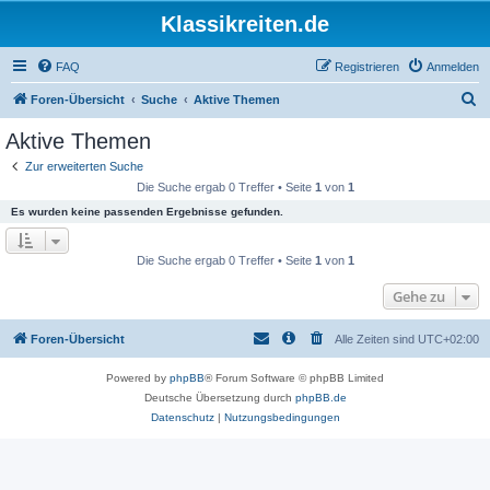
Klassikreiten.de
FAQ
Registrieren
Anmelden
S
Foren-Übersicht
Suche
Aktive Themen
u
Aktive Themen
c
Zur erweiterten Suche
h
Die Suche ergab 0 Treffer • Seite
1
von
1
e
Es wurden keine passenden Ergebnisse gefunden.
Die Suche ergab 0 Treffer • Seite
1
von
1
Gehe zu
Foren-Übersicht
Alle Zeiten sind
UTC+02:00
Powered by
phpBB
® Forum Software © phpBB Limited
Deutsche Übersetzung durch
phpBB.de
Datenschutz
|
Nutzungsbedingungen