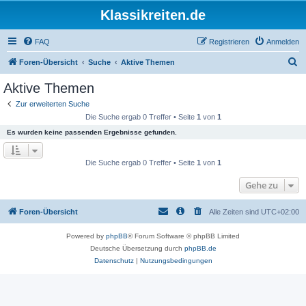
Klassikreiten.de
FAQ
Registrieren
Anmelden
S
Foren-Übersicht
Suche
Aktive Themen
u
Aktive Themen
c
Zur erweiterten Suche
h
Die Suche ergab 0 Treffer • Seite
1
von
1
e
Es wurden keine passenden Ergebnisse gefunden.
Die Suche ergab 0 Treffer • Seite
1
von
1
Gehe zu
Foren-Übersicht
Alle Zeiten sind
UTC+02:00
Powered by
phpBB
® Forum Software © phpBB Limited
Deutsche Übersetzung durch
phpBB.de
Datenschutz
|
Nutzungsbedingungen