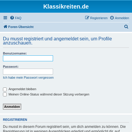
Klassikreiten.de
FAQ
Registrieren
Anmelden
S
Foren-Übersicht
u
Du musst registriert und angemeldet sein, um Profile
c
anzuschauen.
h
Benutzername:
e
Passwort:
Ich habe mein Passwort vergessen
Angemeldet bleiben
Meinen Online-Status während dieser Sitzung verbergen
REGISTRIEREN
Du musst in diesem Forum registriert sein, um dich anmelden zu können. Die
Registrierung ist in wenigen Augenblicken erledigt und ermöglicht dir, auf