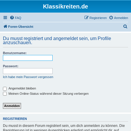
Klassikreiten.de
FAQ
Registrieren
Anmelden
S
Foren-Übersicht
u
Du musst registriert und angemeldet sein, um Profile
c
anzuschauen.
h
Benutzername:
e
Passwort:
Ich habe mein Passwort vergessen
Angemeldet bleiben
Meinen Online-Status während dieser Sitzung verbergen
REGISTRIEREN
Du musst in diesem Forum registriert sein, um dich anmelden zu können. Die
Registrierung ist in wenigen Augenblicken erledigt und ermöglicht dir, auf