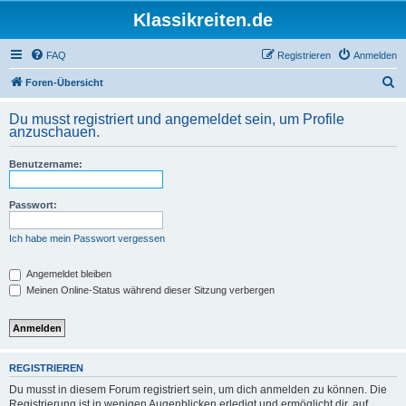
Klassikreiten.de
FAQ
Registrieren
Anmelden
S
Foren-Übersicht
u
Du musst registriert und angemeldet sein, um Profile
c
anzuschauen.
h
Benutzername:
e
Passwort:
Ich habe mein Passwort vergessen
Angemeldet bleiben
Meinen Online-Status während dieser Sitzung verbergen
REGISTRIEREN
Du musst in diesem Forum registriert sein, um dich anmelden zu können. Die
Registrierung ist in wenigen Augenblicken erledigt und ermöglicht dir, auf