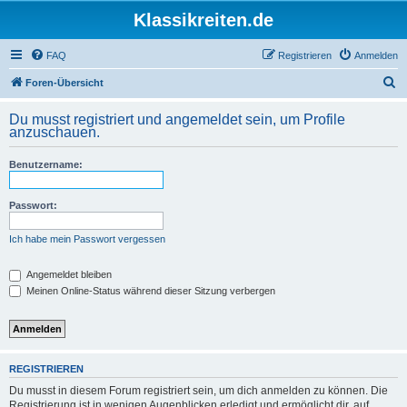
Klassikreiten.de
FAQ
Registrieren
Anmelden
S
Foren-Übersicht
u
Du musst registriert und angemeldet sein, um Profile
c
anzuschauen.
h
Benutzername:
e
Passwort:
Ich habe mein Passwort vergessen
Angemeldet bleiben
Meinen Online-Status während dieser Sitzung verbergen
REGISTRIEREN
Du musst in diesem Forum registriert sein, um dich anmelden zu können. Die
Registrierung ist in wenigen Augenblicken erledigt und ermöglicht dir, auf