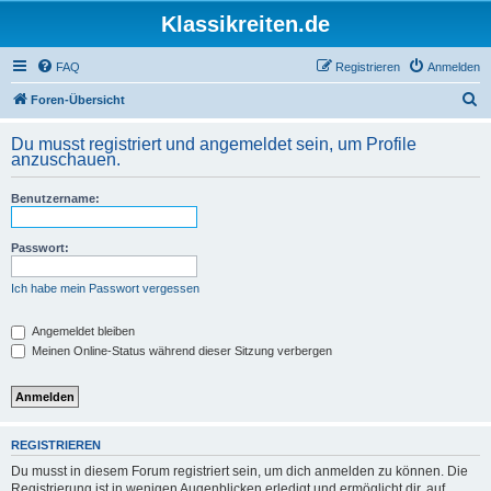
Klassikreiten.de
FAQ
Registrieren
Anmelden
S
Foren-Übersicht
u
Du musst registriert und angemeldet sein, um Profile
c
anzuschauen.
h
Benutzername:
e
Passwort:
Ich habe mein Passwort vergessen
Angemeldet bleiben
Meinen Online-Status während dieser Sitzung verbergen
REGISTRIEREN
Du musst in diesem Forum registriert sein, um dich anmelden zu können. Die
Registrierung ist in wenigen Augenblicken erledigt und ermöglicht dir, auf