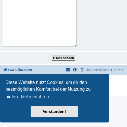
Foren-Übersicht
Alle Zeiten sind
UTC+02:00
Powered by
phpBB
® Forum Software © phpBB Limited
Diese Website nutzt Cookies, um dir den
Deutsche Übersetzung durch
phpBB.de
bestmöglichen Komfort bei der Nutzung zu
Datenschutz
|
Nutzungsbedingungen
bieten.
Mehr erfahren
Verstanden!