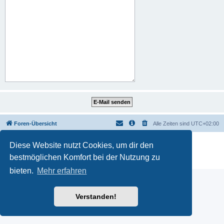
Foren-Übersicht
Alle Zeiten sind
UTC+02:00
Powered by
phpBB
® Forum Software © phpBB Limited
Diese Website nutzt Cookies, um dir den
Deutsche Übersetzung durch
phpBB.de
bestmöglichen Komfort bei der Nutzung zu
Datenschutz
|
Nutzungsbedingungen
bieten.
Mehr erfahren
Verstanden!