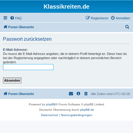
Klassikreiten.de
FAQ
Registrieren
Anmelden
S
Foren-Übersicht
u
Passwort zurücksetzen
c
h
E-Mail-Adresse:
Du musst die E-Mail-Adresse angeben, die in deinem Profil hinterlegt ist. Diese hast du
e
bei der Registrierung angegeben oder nachträglich in deinem persönlichen Bereich
geändert.
Foren-Übersicht
Alle Zeiten sind
UTC+02:00
Powered by
phpBB
® Forum Software © phpBB Limited
Deutsche Übersetzung durch
phpBB.de
Datenschutz
|
Nutzungsbedingungen