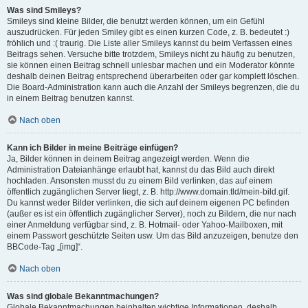
Was sind Smileys?
Smileys sind kleine Bilder, die benutzt werden können, um ein Gefühl
auszudrücken. Für jeden Smiley gibt es einen kurzen Code, z. B. bedeutet :)
fröhlich und :( traurig. Die Liste aller Smileys kannst du beim Verfassen eines
Beitrags sehen. Versuche bitte trotzdem, Smileys nicht zu häufig zu benutzen,
sie können einen Beitrag schnell unlesbar machen und ein Moderator könnte
deshalb deinen Beitrag entsprechend überarbeiten oder gar komplett löschen.
Die Board-Administration kann auch die Anzahl der Smileys begrenzen, die du
in einem Beitrag benutzen kannst.
Nach oben
Kann ich Bilder in meine Beiträge einfügen?
Ja, Bilder können in deinem Beitrag angezeigt werden. Wenn die
Administration Dateianhänge erlaubt hat, kannst du das Bild auch direkt
hochladen. Ansonsten musst du zu einem Bild verlinken, das auf einem
öffentlich zugänglichen Server liegt, z. B. http://www.domain.tld/mein-bild.gif.
Du kannst weder Bilder verlinken, die sich auf deinem eigenen PC befinden
(außer es ist ein öffentlich zugänglicher Server), noch zu Bildern, die nur nach
einer Anmeldung verfügbar sind, z. B. Hotmail- oder Yahoo-Mailboxen, mit
einem Passwort geschützte Seiten usw. Um das Bild anzuzeigen, benutze den
BBCode-Tag „[img]“.
Nach oben
Was sind globale Bekanntmachungen?
Globale Bekanntmachungen beinhalten wichtige Informationen, deshalb