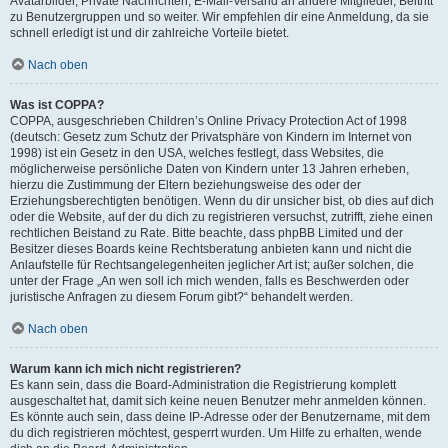
Avatarbilder, Private Nachrichten, E-Mail-Versand an andere Mitglieder, Beitritt
zu Benutzergruppen und so weiter. Wir empfehlen dir eine Anmeldung, da sie
schnell erledigt ist und dir zahlreiche Vorteile bietet.
Nach oben
Was ist COPPA?
COPPA, ausgeschrieben Children’s Online Privacy Protection Act of 1998
(deutsch: Gesetz zum Schutz der Privatsphäre von Kindern im Internet von
1998) ist ein Gesetz in den USA, welches festlegt, dass Websites, die
möglicherweise persönliche Daten von Kindern unter 13 Jahren erheben,
hierzu die Zustimmung der Eltern beziehungsweise des oder der
Erziehungsberechtigten benötigen. Wenn du dir unsicher bist, ob dies auf dich
oder die Website, auf der du dich zu registrieren versuchst, zutrifft, ziehe einen
rechtlichen Beistand zu Rate. Bitte beachte, dass phpBB Limited und der
Besitzer dieses Boards keine Rechtsberatung anbieten kann und nicht die
Anlaufstelle für Rechtsangelegenheiten jeglicher Art ist; außer solchen, die
unter der Frage „An wen soll ich mich wenden, falls es Beschwerden oder
juristische Anfragen zu diesem Forum gibt?“ behandelt werden.
Nach oben
Warum kann ich mich nicht registrieren?
Es kann sein, dass die Board-Administration die Registrierung komplett
ausgeschaltet hat, damit sich keine neuen Benutzer mehr anmelden können.
Es könnte auch sein, dass deine IP-Adresse oder der Benutzername, mit dem
du dich registrieren möchtest, gesperrt wurden. Um Hilfe zu erhalten, wende