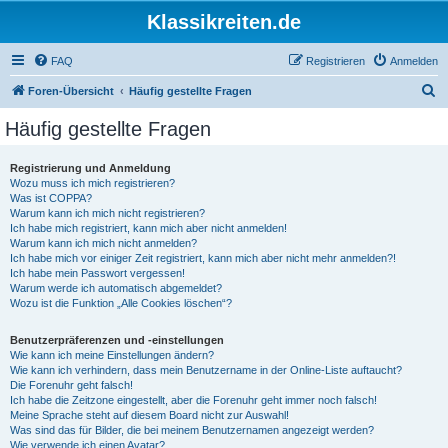
Klassikreiten.de
FAQ
Registrieren
Anmelden
S
Foren-Übersicht
Häufig gestellte Fragen
u
Häufig gestellte Fragen
c
h
Registrierung und Anmeldung
Wozu muss ich mich registrieren?
e
Was ist COPPA?
Warum kann ich mich nicht registrieren?
Ich habe mich registriert, kann mich aber nicht anmelden!
Warum kann ich mich nicht anmelden?
Ich habe mich vor einiger Zeit registriert, kann mich aber nicht mehr anmelden?!
Ich habe mein Passwort vergessen!
Warum werde ich automatisch abgemeldet?
Wozu ist die Funktion „Alle Cookies löschen“?
Benutzerpräferenzen und -einstellungen
Wie kann ich meine Einstellungen ändern?
Wie kann ich verhindern, dass mein Benutzername in der Online-Liste auftaucht?
Die Forenuhr geht falsch!
Ich habe die Zeitzone eingestellt, aber die Forenuhr geht immer noch falsch!
Meine Sprache steht auf diesem Board nicht zur Auswahl!
Was sind das für Bilder, die bei meinem Benutzernamen angezeigt werden?
Wie verwende ich einen Avatar?