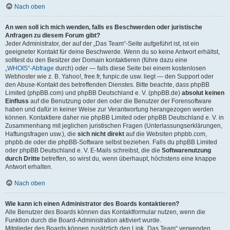
Nach oben
An wen soll ich mich wenden, falls es Beschwerden oder juristische
Anfragen zu diesem Forum gibt?
Jeder Administrator, der auf der „Das Team“-Seite aufgeführt ist, ist ein
geeigneter Kontakt für deine Beschwerde. Wenn du so keine Antwort erhältst,
solltest du den Besitzer der Domain kontaktieren (führe dazu eine
„WHOIS“-Abfrage
durch) oder — falls diese Seite bei einem kostenlosen
Webhoster wie z. B. Yahoo!, free.fr, funpic.de usw. liegt — den Support oder
den Abuse-Kontakt des betreffenden Dienstes. Bitte beachte, dass phpBB
Limited (phpBB.com) und phpBB Deutschland e. V. (phpBB.de)
absolut keinen
Einfluss
auf die Benutzung oder den oder die Benutzer der Forensoftware
haben und dafür in keiner Weise zur Verantwortung herangezogen werden
können. Kontaktiere daher nie phpBB Limited oder phpBB Deutschland e. V. in
Zusammenhang mit jeglichen juristischen Fragen (Unterlassungserklärungen,
Haftungsfragen usw.), die
sich nicht direkt
auf die Websiten phpbb.com,
phpbb.de oder die phpBB-Software selbst beziehen. Falls du phpBB Limited
oder phpBB Deutschland e. V. E-Mails schreibst, die die
Softwarenutzung
durch Dritte
betreffen, so wirst du, wenn überhaupt, höchstens eine knappe
Antwort erhalten.
Nach oben
Wie kann ich einen Administrator des Boards kontaktieren?
Alle Benutzer des Boards können das Kontaktformular nutzen, wenn die
Funktion durch die Board-Administration aktiviert wurde.
Mitglieder des Boards können zusätzlich den Link „Das Team“ verwenden.