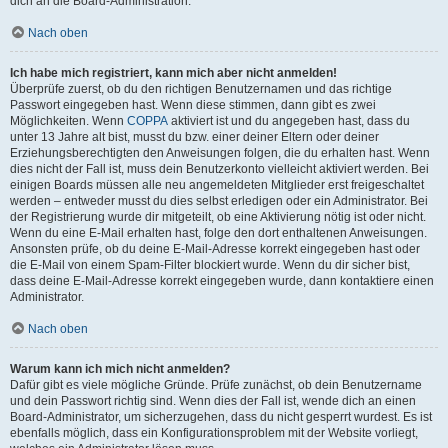
dich an die Board-Administration.
Nach oben
Ich habe mich registriert, kann mich aber nicht anmelden!
Überprüfe zuerst, ob du den richtigen Benutzernamen und das richtige
Passwort eingegeben hast. Wenn diese stimmen, dann gibt es zwei
Möglichkeiten. Wenn
COPPA
aktiviert ist und du angegeben hast, dass du
unter 13 Jahre alt bist, musst du bzw. einer deiner Eltern oder deiner
Erziehungsberechtigten den Anweisungen folgen, die du erhalten hast. Wenn
dies nicht der Fall ist, muss dein Benutzerkonto vielleicht aktiviert werden. Bei
einigen Boards müssen alle neu angemeldeten Mitglieder erst freigeschaltet
werden – entweder musst du dies selbst erledigen oder ein Administrator. Bei
der Registrierung wurde dir mitgeteilt, ob eine Aktivierung nötig ist oder nicht.
Wenn du eine E-Mail erhalten hast, folge den dort enthaltenen Anweisungen.
Ansonsten prüfe, ob du deine E-Mail-Adresse korrekt eingegeben hast oder
die E-Mail von einem Spam-Filter blockiert wurde. Wenn du dir sicher bist,
dass deine E-Mail-Adresse korrekt eingegeben wurde, dann kontaktiere einen
Administrator.
Nach oben
Warum kann ich mich nicht anmelden?
Dafür gibt es viele mögliche Gründe. Prüfe zunächst, ob dein Benutzername
und dein Passwort richtig sind. Wenn dies der Fall ist, wende dich an einen
Board-Administrator, um sicherzugehen, dass du nicht gesperrt wurdest. Es ist
ebenfalls möglich, dass ein Konfigurationsproblem mit der Website vorliegt,