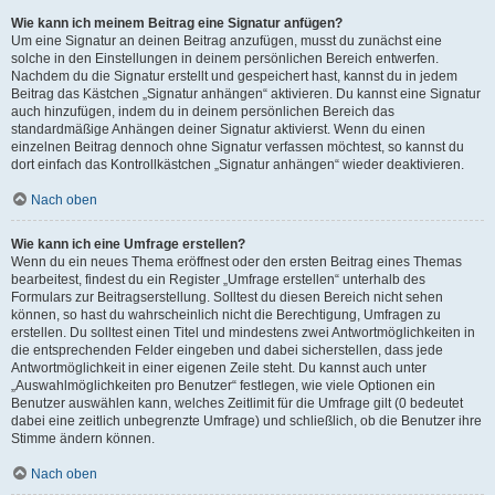
Wie kann ich meinem Beitrag eine Signatur anfügen?
Um eine Signatur an deinen Beitrag anzufügen, musst du zunächst eine
solche in den Einstellungen in deinem persönlichen Bereich entwerfen.
Nachdem du die Signatur erstellt und gespeichert hast, kannst du in jedem
Beitrag das Kästchen „Signatur anhängen“ aktivieren. Du kannst eine Signatur
auch hinzufügen, indem du in deinem persönlichen Bereich das
standardmäßige Anhängen deiner Signatur aktivierst. Wenn du einen
einzelnen Beitrag dennoch ohne Signatur verfassen möchtest, so kannst du
dort einfach das Kontrollkästchen „Signatur anhängen“ wieder deaktivieren.
Nach oben
Wie kann ich eine Umfrage erstellen?
Wenn du ein neues Thema eröffnest oder den ersten Beitrag eines Themas
bearbeitest, findest du ein Register „Umfrage erstellen“ unterhalb des
Formulars zur Beitragserstellung. Solltest du diesen Bereich nicht sehen
können, so hast du wahrscheinlich nicht die Berechtigung, Umfragen zu
erstellen. Du solltest einen Titel und mindestens zwei Antwortmöglichkeiten in
die entsprechenden Felder eingeben und dabei sicherstellen, dass jede
Antwortmöglichkeit in einer eigenen Zeile steht. Du kannst auch unter
„Auswahlmöglichkeiten pro Benutzer“ festlegen, wie viele Optionen ein
Benutzer auswählen kann, welches Zeitlimit für die Umfrage gilt (0 bedeutet
dabei eine zeitlich unbegrenzte Umfrage) und schließlich, ob die Benutzer ihre
Stimme ändern können.
Nach oben