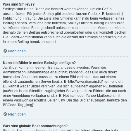
Was sind Smileys?
Smileys sind kleine Bilder, die benutzt werden können, um ein Gefühl
auszudrücken. Für jeden Smiley gibt es einen kurzen Code, z. B. bedeutet :)
fröhlich und :( traurig. Die Liste aller Smileys kannst du beim Verfassen eines
Beitrags sehen. Versuche bitte trotzdem, Smileys nicht zu häufig zu benutzen,
sie können einen Beitrag schnell unlesbar machen und ein Moderator könnte
deshalb deinen Beitrag entsprechend überarbeiten oder gar komplett löschen.
Die Board-Administration kann auch die Anzahl der Smileys begrenzen, die du
in einem Beitrag benutzen kannst.
Nach oben
Kann ich Bilder in meine Beiträge einfügen?
Ja, Bilder können in deinem Beitrag angezeigt werden. Wenn die
Administration Dateianhänge erlaubt hat, kannst du das Bild auch direkt
hochladen. Ansonsten musst du zu einem Bild verlinken, das auf einem
öffentlich zugänglichen Server liegt, z. B. http://www.domain.tld/mein-bild.gif.
Du kannst weder Bilder verlinken, die sich auf deinem eigenen PC befinden
(außer es ist ein öffentlich zugänglicher Server), noch zu Bildern, die nur nach
einer Anmeldung verfügbar sind, z. B. Hotmail- oder Yahoo-Mailboxen, mit
einem Passwort geschützte Seiten usw. Um das Bild anzuzeigen, benutze den
BBCode-Tag „[img]“.
Nach oben
Was sind globale Bekanntmachungen?
Globale Bekanntmachungen beinhalten wichtige Informationen, deshalb