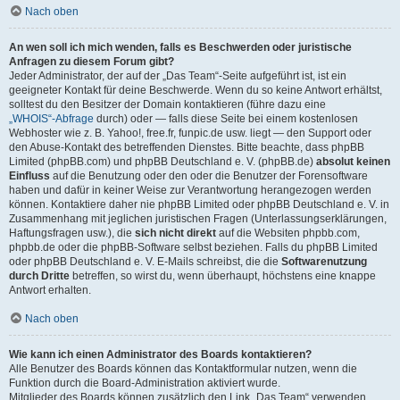
Nach oben
An wen soll ich mich wenden, falls es Beschwerden oder juristische
Anfragen zu diesem Forum gibt?
Jeder Administrator, der auf der „Das Team“-Seite aufgeführt ist, ist ein
geeigneter Kontakt für deine Beschwerde. Wenn du so keine Antwort erhältst,
solltest du den Besitzer der Domain kontaktieren (führe dazu eine
„WHOIS“-Abfrage
durch) oder — falls diese Seite bei einem kostenlosen
Webhoster wie z. B. Yahoo!, free.fr, funpic.de usw. liegt — den Support oder
den Abuse-Kontakt des betreffenden Dienstes. Bitte beachte, dass phpBB
Limited (phpBB.com) und phpBB Deutschland e. V. (phpBB.de)
absolut keinen
Einfluss
auf die Benutzung oder den oder die Benutzer der Forensoftware
haben und dafür in keiner Weise zur Verantwortung herangezogen werden
können. Kontaktiere daher nie phpBB Limited oder phpBB Deutschland e. V. in
Zusammenhang mit jeglichen juristischen Fragen (Unterlassungserklärungen,
Haftungsfragen usw.), die
sich nicht direkt
auf die Websiten phpbb.com,
phpbb.de oder die phpBB-Software selbst beziehen. Falls du phpBB Limited
oder phpBB Deutschland e. V. E-Mails schreibst, die die
Softwarenutzung
durch Dritte
betreffen, so wirst du, wenn überhaupt, höchstens eine knappe
Antwort erhalten.
Nach oben
Wie kann ich einen Administrator des Boards kontaktieren?
Alle Benutzer des Boards können das Kontaktformular nutzen, wenn die
Funktion durch die Board-Administration aktiviert wurde.
Mitglieder des Boards können zusätzlich den Link „Das Team“ verwenden.