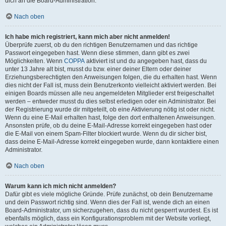
dich an die Board-Administration.
Nach oben
Ich habe mich registriert, kann mich aber nicht anmelden!
Überprüfe zuerst, ob du den richtigen Benutzernamen und das richtige
Passwort eingegeben hast. Wenn diese stimmen, dann gibt es zwei
Möglichkeiten. Wenn
COPPA
aktiviert ist und du angegeben hast, dass du
unter 13 Jahre alt bist, musst du bzw. einer deiner Eltern oder deiner
Erziehungsberechtigten den Anweisungen folgen, die du erhalten hast. Wenn
dies nicht der Fall ist, muss dein Benutzerkonto vielleicht aktiviert werden. Bei
einigen Boards müssen alle neu angemeldeten Mitglieder erst freigeschaltet
werden – entweder musst du dies selbst erledigen oder ein Administrator. Bei
der Registrierung wurde dir mitgeteilt, ob eine Aktivierung nötig ist oder nicht.
Wenn du eine E-Mail erhalten hast, folge den dort enthaltenen Anweisungen.
Ansonsten prüfe, ob du deine E-Mail-Adresse korrekt eingegeben hast oder
die E-Mail von einem Spam-Filter blockiert wurde. Wenn du dir sicher bist,
dass deine E-Mail-Adresse korrekt eingegeben wurde, dann kontaktiere einen
Administrator.
Nach oben
Warum kann ich mich nicht anmelden?
Dafür gibt es viele mögliche Gründe. Prüfe zunächst, ob dein Benutzername
und dein Passwort richtig sind. Wenn dies der Fall ist, wende dich an einen
Board-Administrator, um sicherzugehen, dass du nicht gesperrt wurdest. Es ist
ebenfalls möglich, dass ein Konfigurationsproblem mit der Website vorliegt,