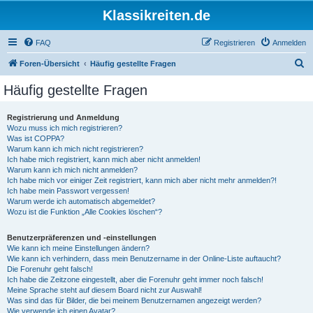
Klassikreiten.de
FAQ
Registrieren
Anmelden
S
Foren-Übersicht
Häufig gestellte Fragen
u
Häufig gestellte Fragen
c
h
Registrierung und Anmeldung
Wozu muss ich mich registrieren?
e
Was ist COPPA?
Warum kann ich mich nicht registrieren?
Ich habe mich registriert, kann mich aber nicht anmelden!
Warum kann ich mich nicht anmelden?
Ich habe mich vor einiger Zeit registriert, kann mich aber nicht mehr anmelden?!
Ich habe mein Passwort vergessen!
Warum werde ich automatisch abgemeldet?
Wozu ist die Funktion „Alle Cookies löschen“?
Benutzerpräferenzen und -einstellungen
Wie kann ich meine Einstellungen ändern?
Wie kann ich verhindern, dass mein Benutzername in der Online-Liste auftaucht?
Die Forenuhr geht falsch!
Ich habe die Zeitzone eingestellt, aber die Forenuhr geht immer noch falsch!
Meine Sprache steht auf diesem Board nicht zur Auswahl!
Was sind das für Bilder, die bei meinem Benutzernamen angezeigt werden?
Wie verwende ich einen Avatar?