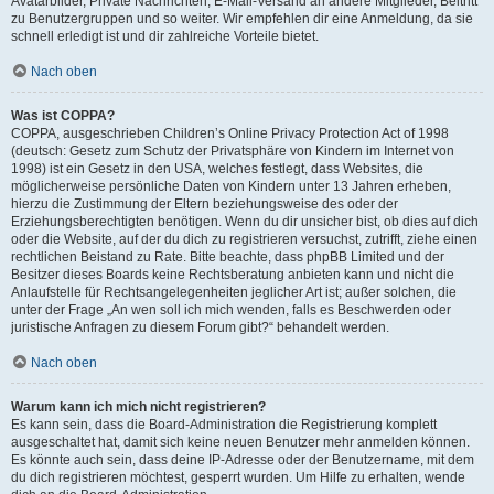
Avatarbilder, Private Nachrichten, E-Mail-Versand an andere Mitglieder, Beitritt
zu Benutzergruppen und so weiter. Wir empfehlen dir eine Anmeldung, da sie
schnell erledigt ist und dir zahlreiche Vorteile bietet.
Nach oben
Was ist COPPA?
COPPA, ausgeschrieben Children’s Online Privacy Protection Act of 1998
(deutsch: Gesetz zum Schutz der Privatsphäre von Kindern im Internet von
1998) ist ein Gesetz in den USA, welches festlegt, dass Websites, die
möglicherweise persönliche Daten von Kindern unter 13 Jahren erheben,
hierzu die Zustimmung der Eltern beziehungsweise des oder der
Erziehungsberechtigten benötigen. Wenn du dir unsicher bist, ob dies auf dich
oder die Website, auf der du dich zu registrieren versuchst, zutrifft, ziehe einen
rechtlichen Beistand zu Rate. Bitte beachte, dass phpBB Limited und der
Besitzer dieses Boards keine Rechtsberatung anbieten kann und nicht die
Anlaufstelle für Rechtsangelegenheiten jeglicher Art ist; außer solchen, die
unter der Frage „An wen soll ich mich wenden, falls es Beschwerden oder
juristische Anfragen zu diesem Forum gibt?“ behandelt werden.
Nach oben
Warum kann ich mich nicht registrieren?
Es kann sein, dass die Board-Administration die Registrierung komplett
ausgeschaltet hat, damit sich keine neuen Benutzer mehr anmelden können.
Es könnte auch sein, dass deine IP-Adresse oder der Benutzername, mit dem
du dich registrieren möchtest, gesperrt wurden. Um Hilfe zu erhalten, wende