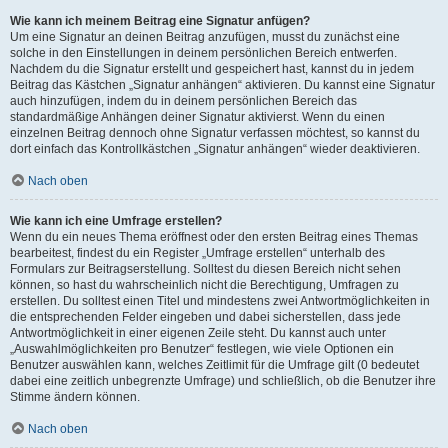
Wie kann ich meinem Beitrag eine Signatur anfügen?
Um eine Signatur an deinen Beitrag anzufügen, musst du zunächst eine
solche in den Einstellungen in deinem persönlichen Bereich entwerfen.
Nachdem du die Signatur erstellt und gespeichert hast, kannst du in jedem
Beitrag das Kästchen „Signatur anhängen“ aktivieren. Du kannst eine Signatur
auch hinzufügen, indem du in deinem persönlichen Bereich das
standardmäßige Anhängen deiner Signatur aktivierst. Wenn du einen
einzelnen Beitrag dennoch ohne Signatur verfassen möchtest, so kannst du
dort einfach das Kontrollkästchen „Signatur anhängen“ wieder deaktivieren.
Nach oben
Wie kann ich eine Umfrage erstellen?
Wenn du ein neues Thema eröffnest oder den ersten Beitrag eines Themas
bearbeitest, findest du ein Register „Umfrage erstellen“ unterhalb des
Formulars zur Beitragserstellung. Solltest du diesen Bereich nicht sehen
können, so hast du wahrscheinlich nicht die Berechtigung, Umfragen zu
erstellen. Du solltest einen Titel und mindestens zwei Antwortmöglichkeiten in
die entsprechenden Felder eingeben und dabei sicherstellen, dass jede
Antwortmöglichkeit in einer eigenen Zeile steht. Du kannst auch unter
„Auswahlmöglichkeiten pro Benutzer“ festlegen, wie viele Optionen ein
Benutzer auswählen kann, welches Zeitlimit für die Umfrage gilt (0 bedeutet
dabei eine zeitlich unbegrenzte Umfrage) und schließlich, ob die Benutzer ihre
Stimme ändern können.
Nach oben