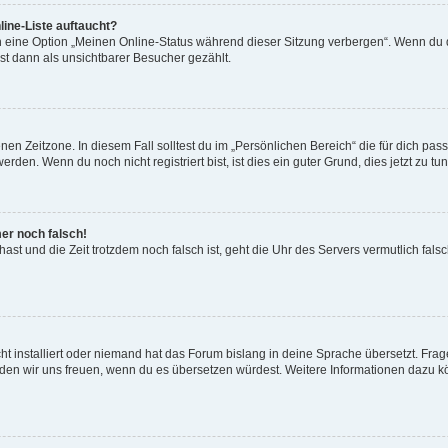
ine-Liste auftaucht?
n eine Option „Meinen Online-Status während dieser Sitzung verbergen“. Wenn du d
st dann als unsichtbarer Besucher gezählt.
en Zeitzone. In diesem Fall solltest du im „Persönlichen Bereich“ die für dich passe
den. Wenn du noch nicht registriert bist, ist dies ein guter Grund, dies jetzt zu tun
mer noch falsch!
t hast und die Zeit trotzdem noch falsch ist, geht die Uhr des Servers vermutlich fal
t installiert oder niemand hat das Forum bislang in deine Sprache übersetzt. Frag
, würden wir uns freuen, wenn du es übersetzen würdest. Weitere Informationen dazu