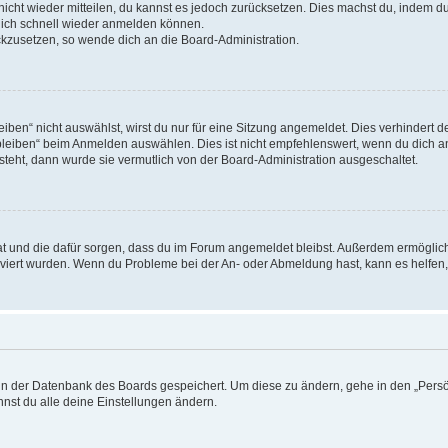
 nicht wieder mitteilen, du kannst es jedoch zurücksetzen. Dies machst du, indem 
 dich schnell wieder anmelden können.
ückzusetzen, so wende dich an die Board-Administration.
en“ nicht auswählst, wirst du nur für eine Sitzung angemeldet. Dies verhindert 
leiben“ beim Anmelden auswählen. Dies ist nicht empfehlenswert, wenn du dich an
 steht, dann wurde sie vermutlich von der Board-Administration ausgeschaltet.
 hat und die dafür sorgen, dass du im Forum angemeldet bleibst. Außerdem ermögli
tiviert wurden. Wenn du Probleme bei der An- oder Abmeldung hast, kann es helfen
n in der Datenbank des Boards gespeichert. Um diese zu ändern, gehe in den „Persö
nst du alle deine Einstellungen ändern.