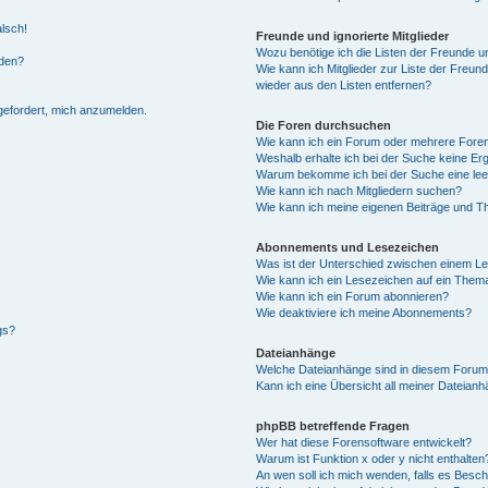
alsch!
Freunde und ignorierte Mitglieder
Wozu benötige ich die Listen der Freunde un
rden?
Wie kann ich Mitglieder zur Liste der Freund
wieder aus den Listen entfernen?
fgefordert, mich anzumelden.
Die Foren durchsuchen
Wie kann ich ein Forum oder mehrere For
Weshalb erhalte ich bei der Suche keine Er
Warum bekomme ich bei der Suche eine lee
Wie kann ich nach Mitgliedern suchen?
Wie kann ich meine eigenen Beiträge und T
Abonnements und Lesezeichen
Was ist der Unterschied zwischen einem L
Wie kann ich ein Lesezeichen auf ein Them
Wie kann ich ein Forum abonnieren?
Wie deaktiviere ich meine Abonnements?
gs?
Dateianhänge
Welche Dateianhänge sind in diesem Forum
Kann ich eine Übersicht all meiner Dateian
phpBB betreffende Fragen
Wer hat diese Forensoftware entwickelt?
Warum ist Funktion x oder y nicht enthalten
An wen soll ich mich wenden, falls es Besc