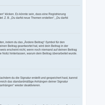
n“ klicken. Es könnte sein, dass eine Registrierung
t. Z. B. „Du darfst neue Themen erstellen“, „Du darfst
iten, indem du das „Ändere Beitrag“-Symbol für den
inen Beitrag geantwortet hat, wird dein Beitrag in der
nweis erscheint nicht, wenn noch niemand auf deinen Beitrag
ne Notiz hinterlassen, warum dein Beitrag überarbeitet wurde.
chdem du die Signatur erstellt und gespeichert hast, kannst
Bereich das standardmäßige Anhängen deiner Signatur
r anhängen“ wieder deaktivieren.