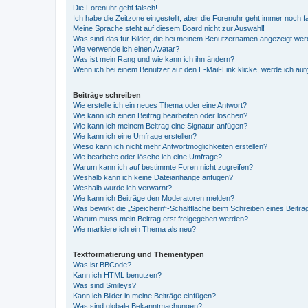
Die Forenuhr geht falsch!
Ich habe die Zeitzone eingestellt, aber die Forenuhr geht immer noch f
Meine Sprache steht auf diesem Board nicht zur Auswahl!
Was sind das für Bilder, die bei meinem Benutzernamen angezeigt we
Wie verwende ich einen Avatar?
Was ist mein Rang und wie kann ich ihn ändern?
Wenn ich bei einem Benutzer auf den E-Mail-Link klicke, werde ich au
Beiträge schreiben
Wie erstelle ich ein neues Thema oder eine Antwort?
Wie kann ich einen Beitrag bearbeiten oder löschen?
Wie kann ich meinem Beitrag eine Signatur anfügen?
Wie kann ich eine Umfrage erstellen?
Wieso kann ich nicht mehr Antwortmöglichkeiten erstellen?
Wie bearbeite oder lösche ich eine Umfrage?
Warum kann ich auf bestimmte Foren nicht zugreifen?
Weshalb kann ich keine Dateianhänge anfügen?
Weshalb wurde ich verwarnt?
Wie kann ich Beiträge den Moderatoren melden?
Was bewirkt die „Speichern“-Schaltfläche beim Schreiben eines Beitra
Warum muss mein Beitrag erst freigegeben werden?
Wie markiere ich ein Thema als neu?
Textformatierung und Thementypen
Was ist BBCode?
Kann ich HTML benutzen?
Was sind Smileys?
Kann ich Bilder in meine Beiträge einfügen?
Was sind globale Bekanntmachungen?