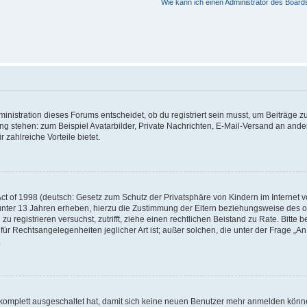
Wie kann ich einen Administrator des Board
istration dieses Forums entscheidet, ob du registriert sein musst, um Beiträge zu s
ung stehen: zum Beispiel Avatarbilder, Private Nachrichten, E-Mail-Versand an ander
 zahlreiche Vorteile bietet.
t of 1998 (deutsch: Gesetz zum Schutz der Privatsphäre von Kindern im Internet vo
unter 13 Jahren erheben, hierzu die Zustimmung der Eltern beziehungsweise des o
h zu registrieren versuchst, zutrifft, ziehe einen rechtlichen Beistand zu Rate. Bit
für Rechtsangelegenheiten jeglicher Art ist; außer solchen, die unter der Frage „
.
g komplett ausgeschaltet hat, damit sich keine neuen Benutzer mehr anmelden könn