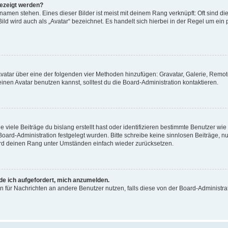
gezeigt werden?
amen stehen. Eines dieser Bilder ist meist mit deinem Rang verknüpft: Oft sind di
ld wird auch als „Avatar“ bezeichnet. Es handelt sich hierbei in der Regel um ein
 Avatar über eine der folgenden vier Methoden hinzufügen: Gravatar, Galerie, Rem
en Avatar benutzen kannst, solltest du die Board-Administration kontaktieren.
viele Beiträge du bislang erstellt hast oder identifizieren bestimmte Benutzer w
 Board-Administration festgelegt wurden. Bitte schreibe keine sinnlosen Beiträge
wird deinen Rang unter Umständen einfach wieder zurücksetzen.
rde ich aufgefordert, mich anzumelden.
ion für Nachrichten an andere Benutzer nutzen, falls diese von der Board-Administ