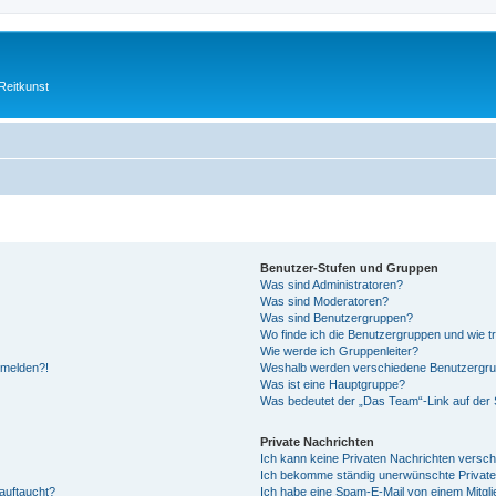
Reitkunst
Benutzer-Stufen und Gruppen
Was sind Administratoren?
Was sind Moderatoren?
Was sind Benutzergruppen?
Wo finde ich die Benutzergruppen und wie tr
Wie werde ich Gruppenleiter?
anmelden?!
Weshalb werden verschiedene Benutzergrupp
Was ist eine Hauptgruppe?
Was bedeutet der „Das Team“-Link auf der S
Private Nachrichten
Ich kann keine Privaten Nachrichten versch
Ich bekomme ständig unerwünschte Private
auftaucht?
Ich habe eine Spam-E-Mail von einem Mitgli