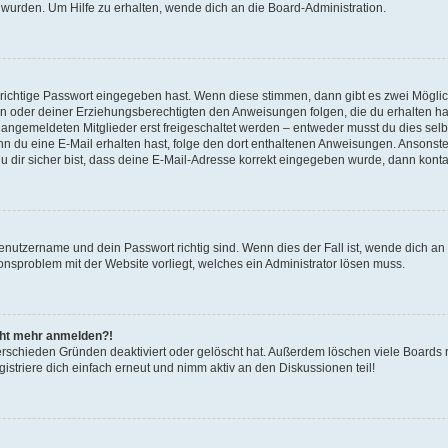
 wurden. Um Hilfe zu erhalten, wende dich an die Board-Administration.
 richtige Passwort eingegeben hast. Wenn diese stimmen, dann gibt es zwei Mögl
tern oder deiner Erziehungsberechtigten den Anweisungen folgen, die du erhalten ha
u angemeldeten Mitglieder erst freigeschaltet werden – entweder musst du dies selbs
. Wenn du eine E-Mail erhalten hast, folge den dort enthaltenen Anweisungen. Ansons
 dir sicher bist, dass deine E-Mail-Adresse korrekt eingegeben wurde, dann kontak
Benutzername und dein Passwort richtig sind. Wenn dies der Fall ist, wende dich a
ionsproblem mit der Website vorliegt, welches ein Administrator lösen muss.
icht mehr anmelden?!
erschieden Gründen deaktiviert oder gelöscht hat. Außerdem löschen viele Boards r
triere dich einfach erneut und nimm aktiv an den Diskussionen teil!