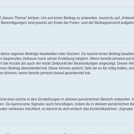
„Neues Thema“ klicken. Um auf einen Beitrag zu antworten, musst du auf „Antworte
e Berechtigungen sind jeweils am Ende der Foren- und der Beitragsansicht aufgeliste
r deine eigenen Beiträge bearbeiten oder löschen. Du kannst einen Beitrag bearbe
inen begrenzten Zeitraum nach seiner Erstellung möglich. Wenn bereits jemand auf de
 die Anzahl als auch der letzte Zeitpunkt der Bearbeitungen angezeigt. Dieser Hi
en Beitrag überarbeitet hat. Diese können jedoch, falls sie es für nötig halten, ei
hen können, wenn bereits jemand darauf geantwortet hat.
st eine solche in den Einstellungen in deinem persönlichen Bereich entwerfen. Na
eren. Du kannst eine Signatur auch hinzufügen, indem du in deinem persönlichen 
atur verfassen möchtest, so kannst du dort einfach das Kontrollkästchen „Signatu