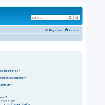
Suche
Erweiterte Suche
Registrieren
Anmelden
ete ich ihnen bei?
en farbig dargestellt?
tartseite?
icken!
 Nachrichten!
ed dieses Forums erhalten!