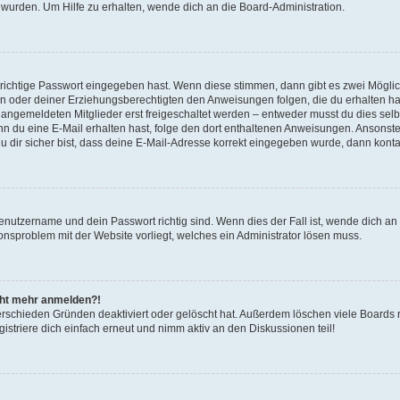
 wurden. Um Hilfe zu erhalten, wende dich an die Board-Administration.
 richtige Passwort eingegeben hast. Wenn diese stimmen, dann gibt es zwei Mögl
tern oder deiner Erziehungsberechtigten den Anweisungen folgen, die du erhalten ha
u angemeldeten Mitglieder erst freigeschaltet werden – entweder musst du dies selbs
. Wenn du eine E-Mail erhalten hast, folge den dort enthaltenen Anweisungen. Ansons
 dir sicher bist, dass deine E-Mail-Adresse korrekt eingegeben wurde, dann kontak
Benutzername und dein Passwort richtig sind. Wenn dies der Fall ist, wende dich a
ionsproblem mit der Website vorliegt, welches ein Administrator lösen muss.
icht mehr anmelden?!
erschieden Gründen deaktiviert oder gelöscht hat. Außerdem löschen viele Boards r
triere dich einfach erneut und nimm aktiv an den Diskussionen teil!