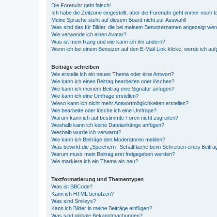
Die Forenuhr geht falsch!
Ich habe die Zeitzone eingestellt, aber die Forenuhr geht immer noch f
Meine Sprache steht auf diesem Board nicht zur Auswahl!
Was sind das für Bilder, die bei meinem Benutzernamen angezeigt we
Wie verwende ich einen Avatar?
Was ist mein Rang und wie kann ich ihn ändern?
Wenn ich bei einem Benutzer auf den E-Mail-Link klicke, werde ich au
Beiträge schreiben
Wie erstelle ich ein neues Thema oder eine Antwort?
Wie kann ich einen Beitrag bearbeiten oder löschen?
Wie kann ich meinem Beitrag eine Signatur anfügen?
Wie kann ich eine Umfrage erstellen?
Wieso kann ich nicht mehr Antwortmöglichkeiten erstellen?
Wie bearbeite oder lösche ich eine Umfrage?
Warum kann ich auf bestimmte Foren nicht zugreifen?
Weshalb kann ich keine Dateianhänge anfügen?
Weshalb wurde ich verwarnt?
Wie kann ich Beiträge den Moderatoren melden?
Was bewirkt die „Speichern“-Schaltfläche beim Schreiben eines Beitra
Warum muss mein Beitrag erst freigegeben werden?
Wie markiere ich ein Thema als neu?
Textformatierung und Thementypen
Was ist BBCode?
Kann ich HTML benutzen?
Was sind Smileys?
Kann ich Bilder in meine Beiträge einfügen?
Was sind globale Bekanntmachungen?