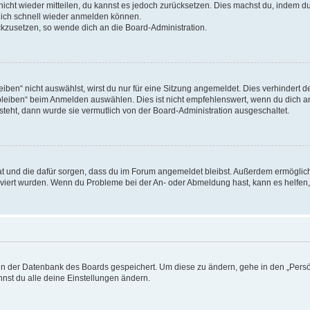
 nicht wieder mitteilen, du kannst es jedoch zurücksetzen. Dies machst du, indem 
 dich schnell wieder anmelden können.
ückzusetzen, so wende dich an die Board-Administration.
en“ nicht auswählst, wirst du nur für eine Sitzung angemeldet. Dies verhindert 
leiben“ beim Anmelden auswählen. Dies ist nicht empfehlenswert, wenn du dich an
 steht, dann wurde sie vermutlich von der Board-Administration ausgeschaltet.
 hat und die dafür sorgen, dass du im Forum angemeldet bleibst. Außerdem ermögli
tiviert wurden. Wenn du Probleme bei der An- oder Abmeldung hast, kann es helfen
n in der Datenbank des Boards gespeichert. Um diese zu ändern, gehe in den „Persö
nst du alle deine Einstellungen ändern.