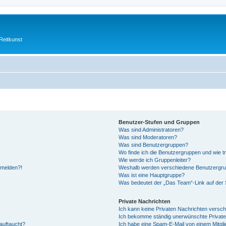
Reitkunst
Benutzer-Stufen und Gruppen
Was sind Administratoren?
Was sind Moderatoren?
Was sind Benutzergruppen?
Wo finde ich die Benutzergruppen und wie tr
Wie werde ich Gruppenleiter?
anmelden?!
Weshalb werden verschiedene Benutzergrupp
Was ist eine Hauptgruppe?
Was bedeutet der „Das Team“-Link auf der S
Private Nachrichten
Ich kann keine Privaten Nachrichten versch
Ich bekomme ständig unerwünschte Private
auftaucht?
Ich habe eine Spam-E-Mail von einem Mitgli