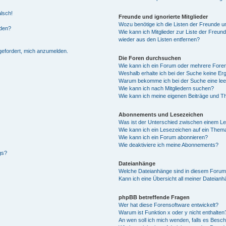
alsch!
Freunde und ignorierte Mitglieder
Wozu benötige ich die Listen der Freunde un
rden?
Wie kann ich Mitglieder zur Liste der Freund
wieder aus den Listen entfernen?
fgefordert, mich anzumelden.
Die Foren durchsuchen
Wie kann ich ein Forum oder mehrere For
Weshalb erhalte ich bei der Suche keine Er
Warum bekomme ich bei der Suche eine lee
Wie kann ich nach Mitgliedern suchen?
Wie kann ich meine eigenen Beiträge und T
Abonnements und Lesezeichen
Was ist der Unterschied zwischen einem L
Wie kann ich ein Lesezeichen auf ein Them
Wie kann ich ein Forum abonnieren?
Wie deaktiviere ich meine Abonnements?
gs?
Dateianhänge
Welche Dateianhänge sind in diesem Forum
Kann ich eine Übersicht all meiner Dateian
phpBB betreffende Fragen
Wer hat diese Forensoftware entwickelt?
Warum ist Funktion x oder y nicht enthalten
An wen soll ich mich wenden, falls es Besc