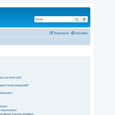
Suche
Erweiterte Suche
Registrieren
Anmelden
ete ich ihnen bei?
en farbig dargestellt?
tartseite?
icken!
 Nachrichten!
ed dieses Forums erhalten!