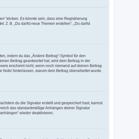
n“ klicken. Es könnte sein, dass eine Registrierung
t. Z. B. „Du darfst neue Themen erstellen“, „Du darfst
iten, indem du das „Ändere Beitrag“-Symbol für den
inen Beitrag geantwortet hat, wird dein Beitrag in der
nweis erscheint nicht, wenn noch niemand auf deinen Beitrag
ne Notiz hinterlassen, warum dein Beitrag überarbeitet wurde.
chdem du die Signatur erstellt und gespeichert hast, kannst
Bereich das standardmäßige Anhängen deiner Signatur
r anhängen“ wieder deaktivieren.