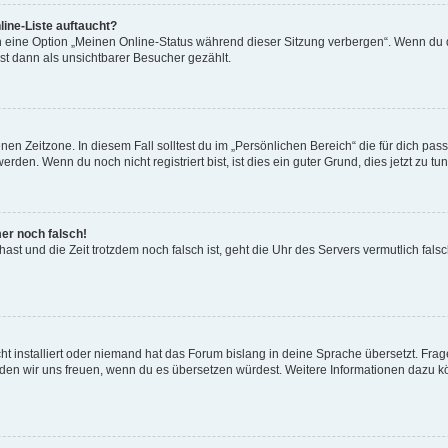
ine-Liste auftaucht?
n eine Option „Meinen Online-Status während dieser Sitzung verbergen“. Wenn du d
st dann als unsichtbarer Besucher gezählt.
en Zeitzone. In diesem Fall solltest du im „Persönlichen Bereich“ die für dich passe
den. Wenn du noch nicht registriert bist, ist dies ein guter Grund, dies jetzt zu tun
mer noch falsch!
t hast und die Zeit trotzdem noch falsch ist, geht die Uhr des Servers vermutlich fal
t installiert oder niemand hat das Forum bislang in deine Sprache übersetzt. Frag
, würden wir uns freuen, wenn du es übersetzen würdest. Weitere Informationen dazu