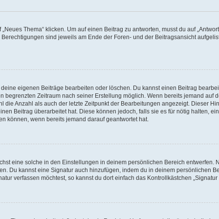
„Neues Thema“ klicken. Um auf einen Beitrag zu antworten, musst du auf „Antworte
e Berechtigungen sind jeweils am Ende der Foren- und der Beitragsansicht aufgeliste
r deine eigenen Beiträge bearbeiten oder löschen. Du kannst einen Beitrag bearbe
inen begrenzten Zeitraum nach seiner Erstellung möglich. Wenn bereits jemand auf de
 die Anzahl als auch der letzte Zeitpunkt der Bearbeitungen angezeigt. Dieser Hi
en Beitrag überarbeitet hat. Diese können jedoch, falls sie es für nötig halten, ei
hen können, wenn bereits jemand darauf geantwortet hat.
st eine solche in den Einstellungen in deinem persönlichen Bereich entwerfen. Na
eren. Du kannst eine Signatur auch hinzufügen, indem du in deinem persönlichen 
atur verfassen möchtest, so kannst du dort einfach das Kontrollkästchen „Signatu