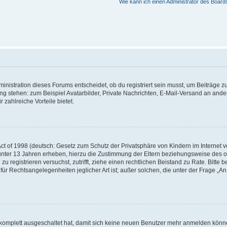
Wie kann ich einen Administrator des Board
istration dieses Forums entscheidet, ob du registriert sein musst, um Beiträge zu s
ung stehen: zum Beispiel Avatarbilder, Private Nachrichten, E-Mail-Versand an ander
 zahlreiche Vorteile bietet.
t of 1998 (deutsch: Gesetz zum Schutz der Privatsphäre von Kindern im Internet vo
unter 13 Jahren erheben, hierzu die Zustimmung der Eltern beziehungsweise des o
h zu registrieren versuchst, zutrifft, ziehe einen rechtlichen Beistand zu Rate. Bit
für Rechtsangelegenheiten jeglicher Art ist; außer solchen, die unter der Frage „
.
g komplett ausgeschaltet hat, damit sich keine neuen Benutzer mehr anmelden könn