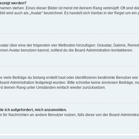
gezeigt werden?
amen stehen. Eines dieser Bilder ist meist mit deinem Rang verknüpft: Oft sind di
ld wird auch als „Avatar“ bezeichnet. Es handelt sich hierbei in der Regel um ein
 Avatar über eine der folgenden vier Methoden hinzufügen: Gravatar, Galerie, Rem
en Avatar benutzen kannst, solltest du die Board-Administration kontaktieren.
viele Beiträge du bislang erstellt hast oder identifizieren bestimmte Benutzer w
 Board-Administration festgelegt wurden. Bitte schreibe keine sinnlosen Beiträge
wird deinen Rang unter Umständen einfach wieder zurücksetzen.
rde ich aufgefordert, mich anzumelden.
ion für Nachrichten an andere Benutzer nutzen, falls diese von der Board-Administ