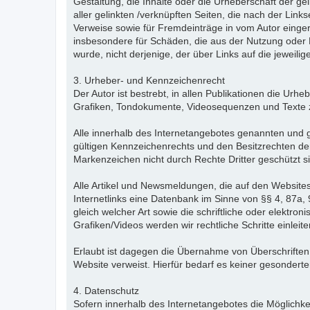
Gestaltung, die Inhalte oder die Urheberschaft der geli
aller gelinkten /verknüpften Seiten, die nach der Link
Verweise sowie für Fremdeinträge in vom Autor eingeri
insbesondere für Schäden, die aus der Nutzung oder N
wurde, nicht derjenige, der über Links auf die jeweilige
3. Urheber- und Kennzeichenrecht
Der Autor ist bestrebt, in allen Publikationen die U
Grafiken, Tondokumente, Videosequenzen und Texte z
Alle innerhalb des Internetangebotes genannten und 
gültigen Kennzeichenrechts und den Besitzrechten der
Markenzeichen nicht durch Rechte Dritter geschützt s
Alle Artikel und Newsmeldungen, die auf den Websites
Internetlinks eine Datenbank im Sinne von §§ 4, 87a, 
gleich welcher Art sowie die schriftliche oder elektr
Grafiken/Videos werden wir rechtliche Schritte einleite
Erlaubt ist dagegen die Übernahme von Überschriften un
Website verweist. Hierfür bedarf es keiner gesondert
4. Datenschutz
Sofern innerhalb des Internetangebotes die Möglichkei