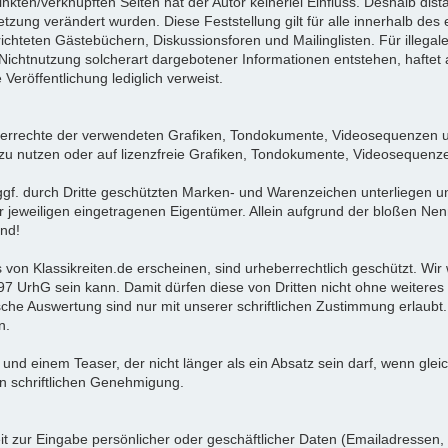
nkten/verknüpften Seiten hat der Autor keinerlei Einfluss. Deshalb dista
setzung verändert wurden. Diese Feststellung gilt für alle innerhalb d
chteten Gästebüchern, Diskussionsforen und Mailinglisten. Für illegale,
ichtnutzung solcherart dargebotener Informationen entstehen, haftet al
 Veröffentlichung lediglich verweist.
rheberrechte der verwendeten Grafiken, Tondokumente, Videosequenzen un
u nutzen oder auf lizenzfreie Grafiken, Tondokumente, Videosequenze
ggf. durch Dritte geschützten Marken- und Warenzeichen unterliegen 
 jeweiligen eingetragenen Eigentümer. Allein aufgrund der bloßen Nenn
ind!
 von Klassikreiten.de erscheinen, sind urheberrechtlich geschützt. Wi
97 UrhG sein kann. Damit dürfen diese von Dritten nicht ohne weiteres 
onische Auswertung sind nur mit unserer schriftlichen Zustimmung erlaub
n.
d einem Teaser, der nicht länger als ein Absatz sein darf, wenn gleich
en schriftlichen Genehmigung.
t zur Eingabe persönlicher oder geschäftlicher Daten (Emailadressen, 