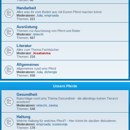
Themen:
60
Handarbeit
Alles was ihr vom Boden aus mit Eurem Pferd machen könnt
Moderatoren:
Julia
,
emproada
Themen:
221
Ausrüstung
Themen zur Ausrüstung von Pferd und Reiter
Moderator:
ninischi
Themen:
667
Literatur
Alles zum Thema Fachbücher
Moderator:
Josatianma
Themen:
216
Allgemeines
Allgemeines rund ums Pferd
Moderatoren:
Julia
,
dshengis
Themen:
558
Unsere Pferde
Gesundheit
Ratschläge rund ums Thema Gesundheit - die allerdings keinen Tierarzt
ersetzen!
Moderatoren:
ninischi
,
Janina
Themen:
548
Haltung
Welche Haltung für welches Pferd? - Hier könnt ihr darüber diskutieren.
Moderatoren:
emproada
,
susiesonja
Themen:
178