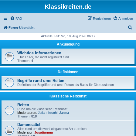
Klassikreiten.de
FAQ
Registrieren
Anmelden
S
Foren-Übersicht
u
Aktuelle Zeit: Mo, 10. Aug 2026 06:17
c
Ankündigung
h
Wichtige Informationen
e
...für Leser, die nicht registriert sind
Themen:
4
Definitionen
Begriffe rund ums Reiten
Definition der Begriffe rund ums Reiten als Basis für Diskussionen
Klassische Reitkunst
Reiten
Rund um die klassische Reitkunst
Moderatoren:
Julia
,
ninischi
,
Janina
Themen:
818
Damensattel
Alles rund um die wohl eleganteste Art zu reiten
Moderator:
Josatianma