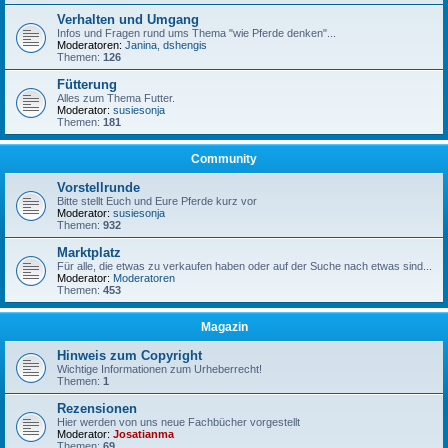
Verhalten und Umgang
Infos und Fragen rund ums Thema "wie Pferde denken"...
Moderatoren:
Janina
,
dshengis
Themen:
126
Fütterung
Alles zum Thema Futter.
Moderator:
susiesonja
Themen:
181
Community
Vorstellrunde
Bitte stellt Euch und Eure Pferde kurz vor
Moderator:
susiesonja
Themen:
932
Marktplatz
Für alle, die etwas zu verkaufen haben oder auf der Suche nach etwas sind...
Moderator:
Moderatoren
Themen:
453
Magazin
Hinweis zum Copyright
Wichtige Informationen zum Urheberrecht!
Themen:
1
Rezensionen
Hier werden von uns neue Fachbücher vorgestellt
Moderator:
Josatianma
Themen:
69